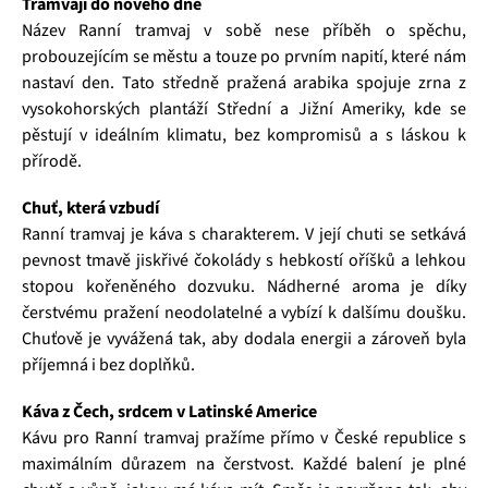
Tramvají do nového dne
Název Ranní tramvaj v sobě nese příběh o spěchu,
probouzejícím se městu a touze po prvním napití, které nám
nastaví den. Tato středně pražená arabika spojuje zrna z
vysokohorských plantáží Střední a Jižní Ameriky, kde se
pěstují v ideálním klimatu, bez kompromisů a s láskou k
přírodě.
Chuť, která vzbudí
Ranní tramvaj je káva s charakterem. V její chuti se setkává
pevnost tmavě jiskřivé čokolády s hebkostí oříšků a lehkou
stopou kořeněného dozvuku. Nádherné aroma je díky
čerstvému pražení neodolatelné a vybízí k dalšímu doušku.
Chuťově je vyvážená tak, aby dodala energii a zároveň byla
příjemná i bez doplňků.
Káva z Čech, srdcem v Latinské Americe
Kávu pro Ranní tramvaj pražíme přímo v České republice s
maximálním důrazem na čerstvost. Každé balení je plné