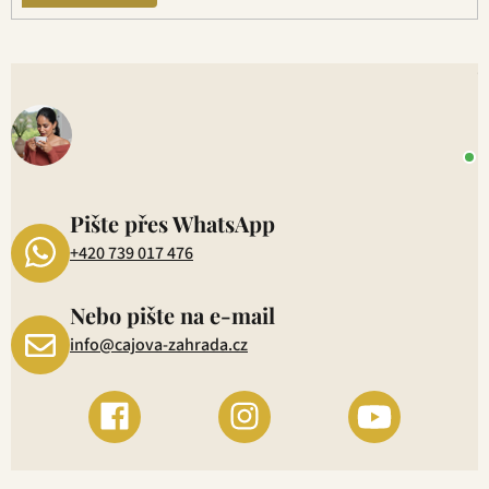
V
o
+
P
1
Pište přes WhatsApp
+420 739 017 476
Nebo pište na e-mail
info@cajova-zahrada.cz