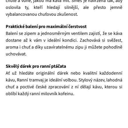
chutě a vůně, jakou má káva mít. Směs je navržena tak, aby
oslovila ty, kteří hledají silnější, ale přesto jemně
vybalancovanou chuťovou zkušenost.
Praktické balení pro maximální čerstvost
Balení se zipem a jednosměrným ventilem zajistí, že se káva
dostane až k vám v ideální kondici. Zachovává si svěžest,
aroma i chuť a díky uzavíratelnému zipu ji můžete pohodlně
uchovávat.
Skvělý dárek pro ranní ptáčata
Ať už hledáte originální dárek nebo kvalitní každodenní
kávu, Ranní tramvaj je ideální volbou. Stylový název, lahodná
chuť a poctivé české zpracování z ní dělají kávu, kterou si
oblíbí každý ranní milovník kofeinu.
Čajová zahrada je naše vlastní autentická značka, která pro
vás již více než 20 let dováží stovky různých čajů, z nichž si
dokáže vybrat každý! Je jedno, jestli máte rádi prémiové
zelené čaje, nebo preferujete spíše různé ovocné směsi.