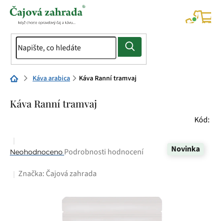
Přejít
na
NÁK
KOŠÍ
obsah
Domů
Káva arabica
Káva Ranní tramvaj
Káva Ranní tramvaj
Kód:
Novinka
Průměrné
Podrobnosti hodnocení
Neohodnoceno
hodnocení
Značka:
Čajová zahrada
produktu
je
0,0
z