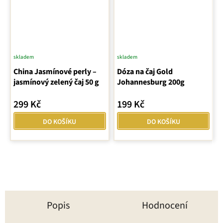
skladem
skladem
Průměrné
China Jasmínové perly –
hodnocení
Dóza na čaj Gold
jasmínový zelený čaj 50 g
Johannesburg 200g
produktu
je
299 Kč
199 Kč
5,0
z
DO KOŠÍKU
DO KOŠÍKU
5
hvězdiček.
Popis
Hodnocení