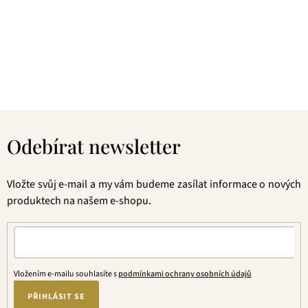
Pokud je pro vás prioritou kvalita použitých surovin, jejich
následné šetrné zpracování a také velmi přívětivá cena, pak
jste tu správně. A pevně věříme, že jakmile naše produkty
jednou ochutnáte, budete nadšení.
Z
á
Odebírat newsletter
p
a
t
Vložte svůj e-mail a my vám budeme zasílat informace o nových
í
produktech na našem e-shopu.
Vložením e-mailu souhlasíte s
podmínkami ochrany osobních údajů
PŘIHLÁSIT SE