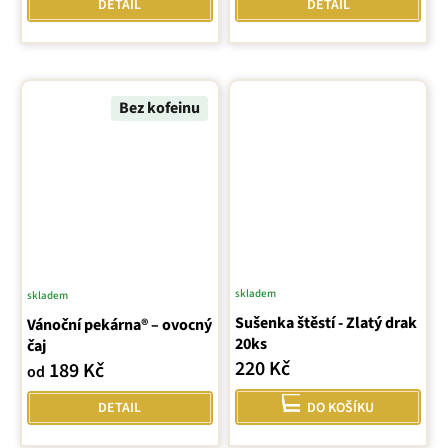
DETAIL
DETAIL
Bez kofeinu
skladem
skladem
Průměrné
Sušenka štěstí - Zlatý drak
hodnocení
Vánoční pekárna® – ovocný
20ks
čaj
produktu
220 Kč
189 Kč
je
od
5,0
DETAIL
DO KOŠÍKU
z
5