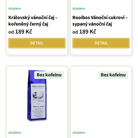
u
skladem
skladem
Průměrné
k
Královský vánoční čaj –
hodnocení
Rooibos Vánoční cukroví –
t
kořeněný černý čaj
sypaný vánoční čaj
produktu
ů
189 Kč
189 Kč
od
od
je
5,0
DETAIL
DETAIL
z
5
hvězdiček.
Bez kofeinu
Bez kofeinu
skladem
skladem