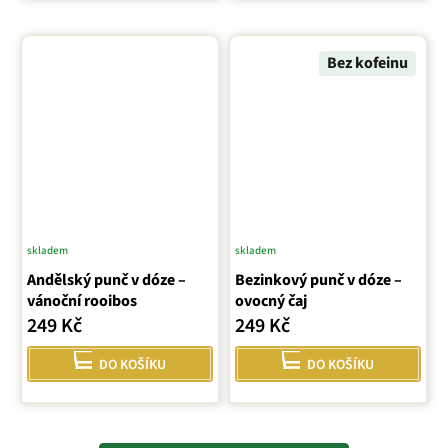
hvězdiček.
Bez kofeinu
skladem
skladem
Andělský punč v dóze –
Bezinkový punč v dóze –
vánoční rooibos
ovocný čaj
249 Kč
249 Kč
DO KOŠÍKU
DO KOŠÍKU