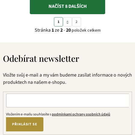
NAČÍST 8 DALŠÍCH
S
O
1
2
t
v
Stránka
1
ze
2
-
20
položek celkem
r
l
á
á
Z
n
d
á
k
a
Odebírat newsletter
p
o
c
a
v
í
t
á
p
Vložte svůj e-mail a my vám budeme zasílat informace o nových
í
n
r
produktech na našem e-shopu.
í
v
k
y
v
ý
Vložením e-mailu souhlasíte s
podmínkami ochrany osobních údajů
p
PŘIHLÁSIT SE
i
s