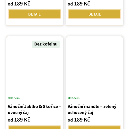
189 Kč
189 Kč
od
od
je
5,0
DETAIL
DETAIL
z
5
hvězdiček.
Bez kofeinu
skladem
skladem
Vánoční Jablko & Skořice –
Vánoční mandle – zelený
ovocný čaj
ochucený čaj
189 Kč
189 Kč
od
od