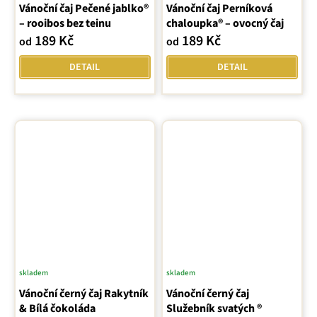
Vánoční čaj Pečené jablko®
Vánoční čaj Perníková
– rooibos bez teinu
chaloupka® – ovocný čaj
189 Kč
189 Kč
od
od
DETAIL
DETAIL
skladem
skladem
Průměrné
Vánoční černý čaj Rakytník
Vánoční černý čaj
hodnocení
& Bílá čokoláda
Služebník svatých ®
produktu