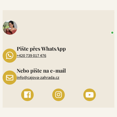
u
V
o
+
P
1
Pište přes WhatsApp
+420 739 017 476
Nebo pište na e-mail
info@cajova-zahrada.cz