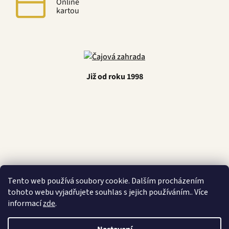
Online
kartou
Již od roku 1998
Latino Café
Tento web používá soubory cookie. Dalším procházením
tohoto webu vyjadřujete souhlas s jejich používáním.. Více
informací
zde
.