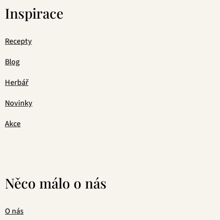
Inspirace
Recepty
Blog
Herbář
Novinky
Akce
Něco málo o nás
O nás