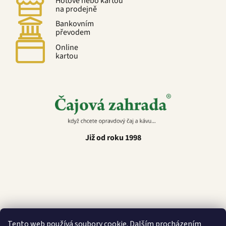
Hotově nebo kartou
na prodejně
Bankovním
převodem
Online
kartou
Již od roku 1998
Latino Café
Tento web používá soubory cookie. Dalším procházením