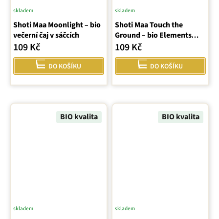
skladem
skladem
Shoti Maa Moonlight – bio
Shoti Maa Touch the
večerní čaj v sáčcích
Ground – bio Elements
Earth, 16 sáčků
109 Kč
109 Kč
DO KOŠÍKU
DO KOŠÍKU
BIO kvalita
BIO kvalita
skladem
skladem
Průměrné