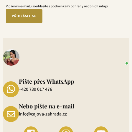
ý
Vložením e-mailu souhlasíte s
podmínkami ochrany osobních údajů
p
PŘIHLÁSIT SE
i
s
u
V
o
+
P
1
Pište přes WhatsApp
+420 739 017 476
Nebo pište na e-mail
info@cajova-zahrada.cz