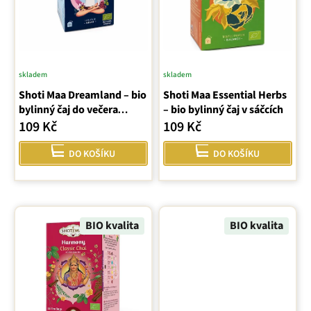
p
r
o
d
u
skladem
skladem
k
Shoti Maa Dreamland – bio
Shoti Maa Essential Herbs
t
bylinný čaj do večera
– bio bylinný čaj v sáčcích
ů
(sáčky)
109 Kč
109 Kč
DO KOŠÍKU
DO KOŠÍKU
BIO kvalita
BIO kvalita