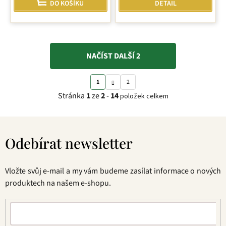
DO KOŠÍKU
DETAIL
z
5
hvězdiček.
NAČÍST DALŠÍ 2
S
O
1
2
t
v
Stránka
1
ze
2
-
14
položek celkem
r
l
á
á
Z
n
d
á
k
a
Odebírat newsletter
p
o
c
a
v
í
t
á
p
Vložte svůj e-mail a my vám budeme zasílat informace o nových
í
n
r
produktech na našem e-shopu.
í
v
k
y
v