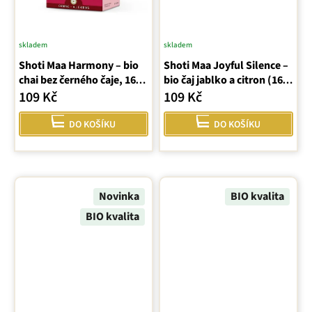
skladem
skladem
Shoti Maa Harmony – bio
Shoti Maa Joyful Silence –
chai bez černého čaje, 16
bio čaj jablko a citron (16
sáčků (32 g ℮)
sáčků)
109 Kč
109 Kč
DO KOŠÍKU
DO KOŠÍKU
Novinka
BIO kvalita
BIO kvalita