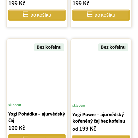
199 Kč
199 Kč
DO KOŠÍKU
DO KOŠÍKU
Bez kofeinu
Bez kofeinu
skladem
skladem
Průměrné
Yogi Pohádka – ajurvédský
Yogi Power – ajurvédský
hodnocení
čaj
kořeněný čaj bez kofeinu
produktu
199 Kč
199 Kč
od
je
5,0