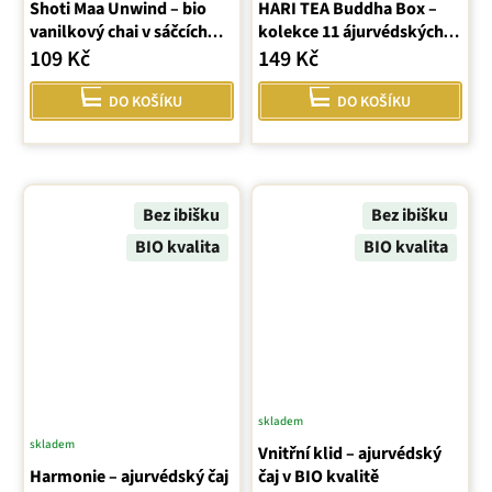
Shoti Maa Unwind – bio
hodnocení
HARI TEA Buddha Box –
vanilkový chai v sáčcích
kolekce 11 ájurvédských
produktu
(16 ks)
čajů (11×2 g)
109 Kč
149 Kč
je
5,0
DO KOŠÍKU
DO KOŠÍKU
z
5
hvězdiček.
Bez ibišku
Bez ibišku
BIO kvalita
BIO kvalita
skladem
skladem
Vnitřní klid – ajurvédský
Harmonie – ajurvédský čaj
čaj v BIO kvalitě