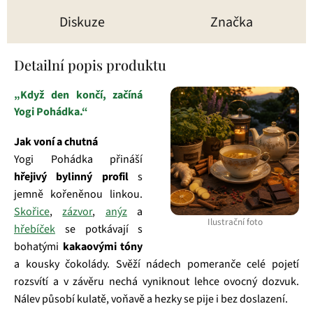
Diskuze
Značka
Detailní popis produktu
„Když den končí, začíná
Yogi Pohádka.“
Jak voní a chutná
Yogi Pohádka přináší
hřejivý bylinný profil
s
jemně kořeněnou linkou.
Skořice
,
zázvor
,
anýz
a
Ilustrační foto
hřebíček
se potkávají s
bohatými
kakaovými tóny
a kousky čokolády. Svěží nádech pomeranče celé pojetí
rozsvítí a v závěru nechá vyniknout lehce ovocný dozvuk.
Nálev působí kulatě, voňavě a hezky se pije i bez doslazení.