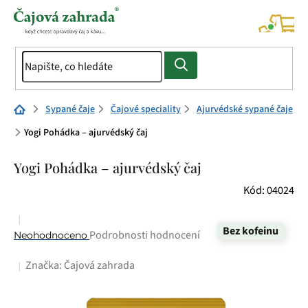
Přejít
na
NÁK
KOŠÍ
obsah
Domů
Sypané čaje
Čajové speciality
Ajurvédské sypané čaje
Yogi Pohádka – ajurvédský čaj
Yogi Pohádka – ajurvédský čaj
Kód:
04024
Bez kofeinu
Průměrné
Podrobnosti hodnocení
Neohodnoceno
hodnocení
Značka:
Čajová zahrada
produktu
je
0,0