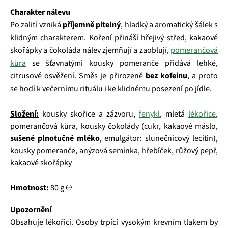
Charakter nálevu
Po zalití vzniká
příjemně pitelný
, hladký a aromatický šálek s
klidným charakterem. Koření přináší hřejivý střed, kakaové
skořápky a čokoláda nálev zjemňují a zaoblují,
pomerančová
kůra
se šťavnatými kousky pomeranče přidává lehké,
citrusové osvěžení. Směs je přirozeně
bez kofeinu
, a proto
se hodí k večernímu rituálu i ke klidnému posezení po jídle.
Složení:
kousky skořice a zázvoru,
fenykl
, mletá
lékořice
,
pomerančová kůra, kousky čokolády (cukr, kakaové máslo,
sušené plnotučné mléko
, emulgátor: slunečnicový lecitin),
kousky pomeranče, anýzová semínka, hřebíček, růžový pepř,
kakaové skořápky
Hmotnost:
80 g ℮
Upozornění
Obsahuje lékořici. Osoby trpící vysokým krevním tlakem by