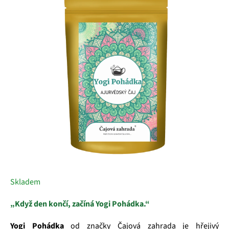
z
5
hvězdiček.
Skladem
„Když den končí, začíná Yogi Pohádka.“
Yogi Pohádka
od značky Čajová zahrada je hřejivý