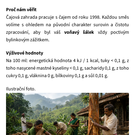
Proč nám věřit
Čajová zahrada pracuje s čajem od roku 1998. Každou směs
volíme s ohledem na původní charakter surovin a čistotu
zpracování, aby byl váš
voňavý šálek
vždy poctivým
bylinkovým zážitkem.
Výživové hodnoty
Na 100 ml: energetická hodnota 4 kJ / 1 kcal, tuky < 0,1 g, z
toho nasycené mastné kyseliny < 0,1 g, sacharidy 0,1 g, z toho
cukry 0,1 g, vláknina 0 g, bílkoviny 0,1 g a sůl 0,01 g.
Ilustrační foto.