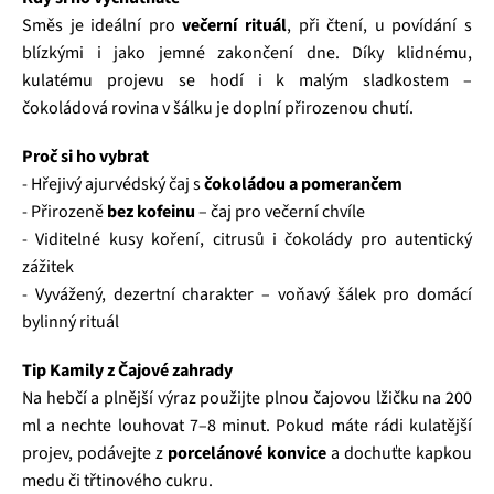
Směs je ideální pro
večerní rituál
, při čtení, u povídání s
blízkými i jako jemné zakončení dne. Díky klidnému,
kulatému projevu se hodí i k malým sladkostem –
čokoládová rovina v šálku je doplní přirozenou chutí.
Proč si ho vybrat
- Hřejivý ajurvédský čaj s
čokoládou a pomerančem
- Přirozeně
bez kofeinu
– čaj pro večerní chvíle
- Viditelné kusy koření, citrusů i čokolády pro autentický
zážitek
- Vyvážený, dezertní charakter – voňavý šálek pro domácí
bylinný rituál
Tip Kamily z Čajové zahrady
Na hebčí a plnější výraz použijte plnou čajovou lžičku na 200
ml a nechte louhovat 7–8 minut. Pokud máte rádi kulatější
projev, podávejte z
porcelánové konvice
a dochuťte kapkou
medu či třtinového cukru.