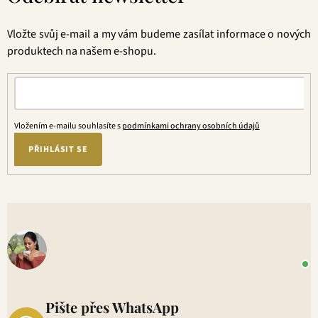
a
t
Vložte svůj e-mail a my vám budeme zasílat informace o nových
í
produktech na našem e-shopu.
Vložením e-mailu souhlasíte s
podmínkami ochrany osobních údajů
PŘIHLÁSIT SE
V
o
+
P
1
Pište přes WhatsApp