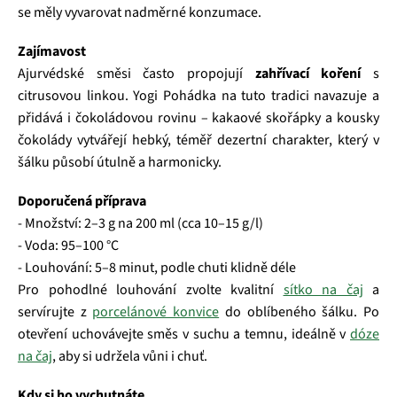
se měly vyvarovat nadměrné konzumace.
Zajímavost
Ajurvédské směsi často propojují
zahřívací koření
s
citrusovou linkou. Yogi Pohádka na tuto tradici navazuje a
přidává i čokoládovou rovinu – kakaové skořápky a kousky
čokolády vytvářejí hebký, téměř dezertní charakter, který v
šálku působí útulně a harmonicky.
Doporučená příprava
- Množství: 2–3 g na 200 ml (cca 10–15 g/l)
- Voda: 95–100 °C
- Louhování: 5–8 minut, podle chuti klidně déle
Pro pohodlné louhování zvolte kvalitní
sítko na čaj
a
servírujte z
porcelánové konvice
do oblíbeného šálku. Po
otevření uchovávejte směs v suchu a temnu, ideálně v
dóze
na čaj
, aby si udržela vůni i chuť.
Kdy si ho vychutnáte