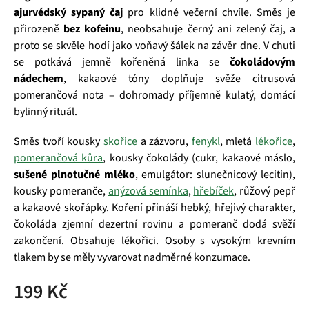
ajurvédský sypaný čaj
pro klidné večerní chvíle. Směs je
přirozeně
bez kofeinu
, neobsahuje černý ani zelený čaj, a
proto se skvěle hodí jako voňavý šálek na závěr dne. V chuti
se potkává jemně kořeněná linka se
čokoládovým
nádechem
, kakaové tóny doplňuje svěže citrusová
pomerančová nota – dohromady příjemně kulatý, domácí
bylinný rituál.
Směs tvoří kousky
skořice
a zázvoru,
fenykl
, mletá
lékořice
,
pomerančová kůra
, kousky čokolády (cukr, kakaové máslo,
sušené plnotučné mléko
, emulgátor: slunečnicový lecitin),
kousky pomeranče,
anýzová semínka
,
hřebíček
, růžový pepř
a kakaové skořápky. Koření přináší hebký, hřejivý charakter,
čokoláda zjemní dezertní rovinu a pomeranč dodá svěží
zakončení. Obsahuje lékořici. Osoby s vysokým krevním
tlakem by se měly vyvarovat nadměrné konzumace.
199 Kč