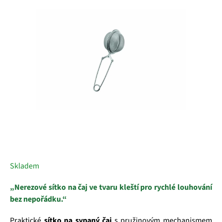
5
hvězdiček.
Skladem
„Nerezové sítko na čaj ve tvaru kleští pro rychlé louhování
bez nepořádku.“
Praktické
sítko na sypaný čaj
s pružinovým mechanismem