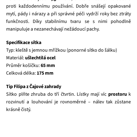
proti každodennímu používání. Dobře snášejí opakované
mytí, pády i nárazy a při správné péči vydrží roky bez ztráty
funkčnosti. Díky stabilnímu tvaru se s nimi pohodlně
manipuluje a nezanechávají nežádoucí pachy.
Specifikace sítka
Typ: kleště s jemnou mřížkou (ponorné sítko do šálku)
Materiál:
ušlechtilá ocel
Průměr košíčku:
65 mm
Celková délka:
175 mm
Tip Filipa z Čajové zahrady
Sítko plňte zhruba do tří čtvrtin. Lístky mají víc
prostoru
k
rozvinutí a louhování je rovnoměrné – nálev tak zůstane
krásně čistý.
Čajová zahrada je naše vlastní autentická značka, která pro