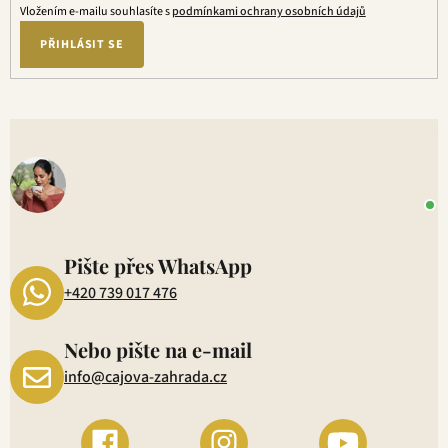
Vložením e-mailu souhlasíte s
podmínkami ochrany osobních údajů
PŘIHLÁSIT SE
V
o
+
P
1
Pište přes WhatsApp
+420 739 017 476
Nebo pište na e-mail
info@cajova-zahrada.cz