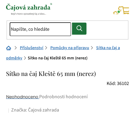
Přejít
na
NÁK
KOŠÍ
obsah
Domů
Příslušenství
Pomůcky na přípravu
Sítka na čaj a
odměrky
Sítko na čaj Kleště 65 mm (nerez)
Sítko na čaj Kleště 65 mm (nerez)
Kód:
36102
Průměrné
Podrobnosti hodnocení
Neohodnoceno
hodnocení
Značka:
Čajová zahrada
produktu
je
0,0
z