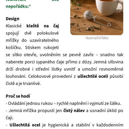
nepořádku.“
Design
Klasické
kleště na čaj
spojují dvě polokulové
Ilustrační foto
mřížky do uzavíratelného
košíčku. Stiskem rukojeti
se sítko otevře, uvolněním se pevně zavře – snadno tak
naberete porci sypaného čaje přímo z dózy. Jemná síťovina
drží drobné i střední lístky uvnitř a umožní rovnoměrné
louhování. Celokovové provedení z
ušlechtilé oceli
působí
čistě a je trvanlivé.
Proč se hodí
- Ovládání jednou rukou – rychlé naplnění i vyjmutí ze šálku.
- Jemná mřížka propustí jen
čistý nálev
a usnadní úklid po
čaji.
-
Ušlechtilá ocel
je hygienická a stabilní v každodenním