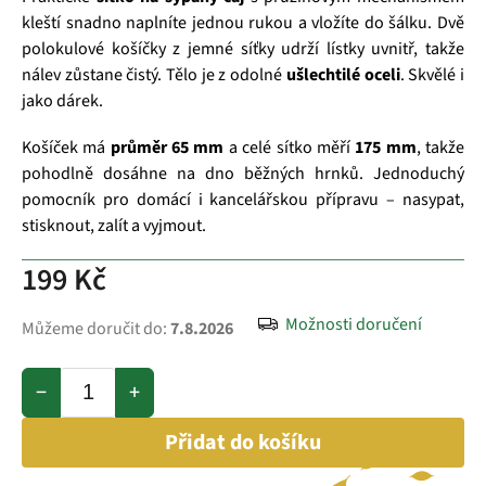
kleští snadno naplníte jednou rukou a vložíte do šálku. Dvě
polokulové košíčky z jemné síťky udrží lístky uvnitř, takže
nálev zůstane čistý. Tělo je z odolné
ušlechtilé oceli
. Skvělé i
jako dárek.
Košíček má
průměr 65 mm
a celé sítko měří
175 mm
, takže
pohodlně dosáhne na dno běžných hrnků. Jednoduchý
pomocník pro domácí i kancelářskou přípravu – nasypat,
stisknout, zalít a vyjmout.
199 Kč
Možnosti doručení
Můžeme doručit do:
7.8.2026
−
+
Přidat do košíku