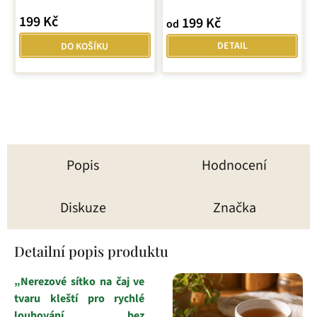
199 Kč
199 Kč
od
DETAIL
DO KOŠÍKU
Popis
Hodnocení
Diskuze
Značka
Detailní popis produktu
„Nerezové sítko na čaj ve
tvaru kleští pro rychlé
louhování bez