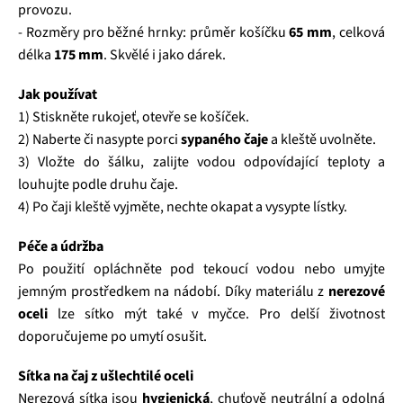
provozu.
- Rozměry pro běžné hrnky: průměr košíčku
65 mm
, celková
délka
175 mm
. Skvělé i jako dárek.
Jak používat
1) Stiskněte rukojeť, otevře se košíček.
2) Naberte či nasypte porci
sypaného čaje
a kleště uvolněte.
3) Vložte do šálku, zalijte vodou odpovídající teploty a
louhujte podle druhu čaje.
4) Po čaji kleště vyjměte, nechte okapat a vysypte lístky.
Péče a údržba
Po použití opláchněte pod tekoucí vodou nebo umyjte
jemným prostředkem na nádobí. Díky materiálu z
nerezové
oceli
lze sítko mýt také v myčce. Pro delší životnost
doporučujeme po umytí osušit.
Sítka na čaj z ušlechtilé oceli
Nerezová sítka jsou
hygienická
, chuťově neutrální a odolná