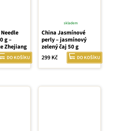
skladem
Průměrné
 Needle
China Jasmínové
hodnocení
0 g –
perly – jasmínový
produktu
ze Zhejiang
zelený čaj 50 g
je
5,0
299 Kč
DO KOŠÍKU
DO KOŠÍKU
z
5
hvězdiček.