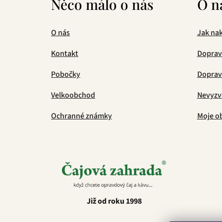
Něco málo o nás
O n
O nás
Jak na
Kontakt
Doprav
Pobočky
Doprava
Velkoobchod
Nevyzv
Ochranné známky
Moje o
Již od roku 1998