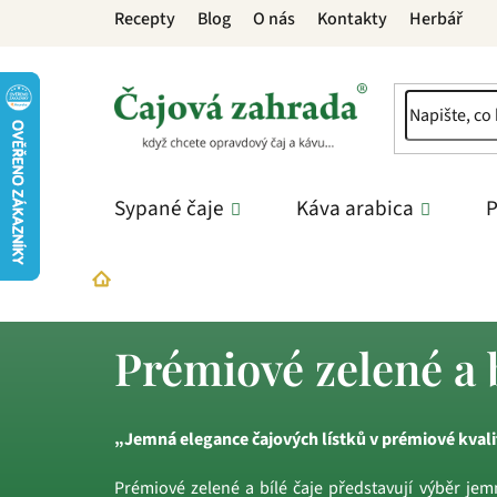
Přejít
Recepty
Blog
O nás
Kontakty
Herbář
na
obsah
Sypané čaje
Káva arabica
P
Sypané čaje
Luxusní čaje
Prémiové zelené a
Domů
Prémiové zelené a b
„Jemná elegance čajových lístků v prémiové kvali
Prémiové zelené a bílé čaje představují výběr je