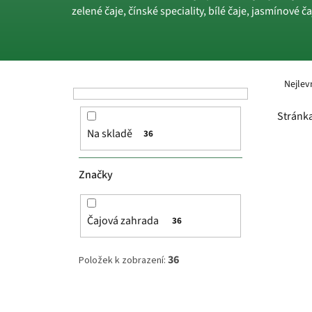
zelené čaje, čínské speciality, bílé čaje, jasmínové č
P
Ř
o
a
Nejlev
s
z
t
e
Stránk
r
n
Na skladě
36
a
í
V
n
p
ý
n
r
p
Značky
í
o
i
p
d
s
a
u
p
Čajová zahrada
36
n
k
r
e
t
o
36
Položek k zobrazení:
l
ů
d
u
k