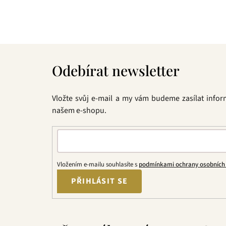
Z
á
Odebírat newsletter
p
a
t
Vložte svůj e-mail a my vám budeme zasílat info
í
našem e-shopu.
Vložením e-mailu souhlasíte s
podmínkami ochrany osobních
PŘIHLÁSIT SE