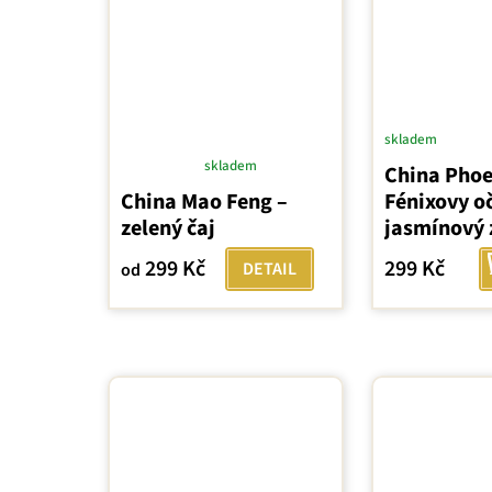
skladem
skladem
China Phoe
Průměrné
China Mao Feng –
Fénixovy oč
hodnocení
zelený čaj
jasmínový 
produktu
je
299 Kč
299 Kč
DETAIL
od
5,0
z
5
hvězdiček.