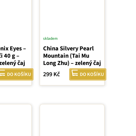
skladem
nix Eyes –
China Silvery Pearl
i 40 g –
Mountain (Tai Mu
zelený čaj
Long Zhu) – zelený čaj
299 Kč
DO KOŠÍKU
DO KOŠÍKU