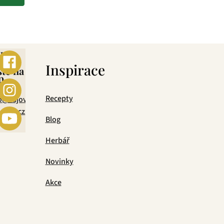
ebo
s
Inspirace
šte na
p
mail
Recepty
o@cajova-
rada.cz
Blog
Herbář
Novinky
Akce