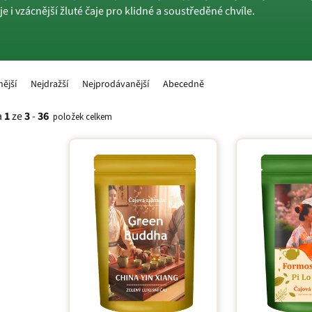
aje i vzácnější žluté čaje pro klidné a soustředěné chvíle.
nější
Nejdražší
Nejprodávanější
Abecedně
a
1
ze
3
-
36
položek celkem