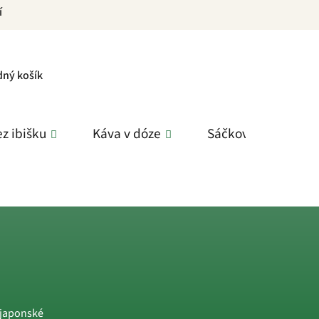
í
PNÍ
dný košík
K
z ibišku
Káva v dóze
Sáčkové čaje
 japonské