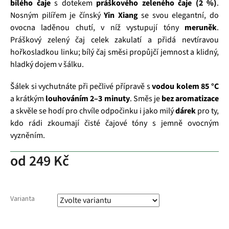
bílého čaje
s dotekem
práškového zeleného čaje (2 %)
.
Nosným pilířem je čínský
Yin Xiang
se svou elegantní, do
ovocna laděnou chutí, v níž vystupují tóny
meruněk
.
Práškový zelený čaj celek zakulatí a přidá nevtíravou
hořkosladkou linku; bílý čaj směsi propůjčí jemnost a klidný,
hladký dojem v šálku.
Šálek si vychutnáte při pečlivé přípravě s
vodou kolem 85 °C
a krátkým
louhováním 2–3 minuty
. Směs je
bez aromatizace
a skvěle se hodí pro chvíle odpočinku i jako milý
dárek
pro ty,
kdo rádi zkoumají čisté čajové tóny s jemně ovocným
vyzněním.
od
249 Kč
Varianta