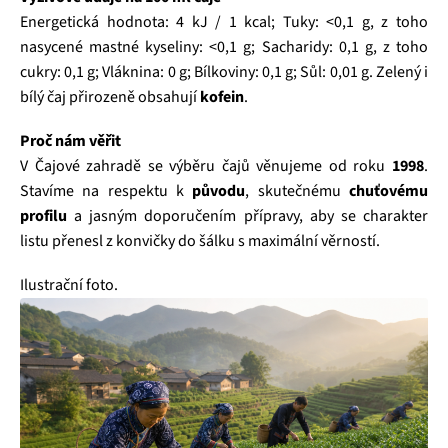
Energetická hodnota: 4 kJ / 1 kcal; Tuky: <0,1 g, z toho
nasycené mastné kyseliny: <0,1 g; Sacharidy: 0,1 g, z toho
cukry: 0,1 g; Vláknina: 0 g; Bílkoviny: 0,1 g; Sůl: 0,01 g. Zelený i
bílý čaj přirozeně obsahují
kofein
.
Proč nám věřit
V Čajové zahradě se výběru čajů věnujeme od roku
1998
.
Stavíme na respektu k
původu
, skutečnému
chuťovému
profilu
a jasným doporučením přípravy, aby se charakter
listu přenesl z konvičky do šálku s maximální věrností.
Ilustrační foto.