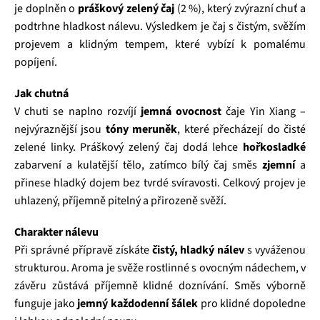
je doplněn o
práškový zelený čaj
(2 %), který zvýrazní chuť a
podtrhne hladkost nálevu. Výsledkem je čaj s čistým, svěžím
projevem a klidným tempem, které vybízí k pomalému
popíjení.
Jak chutná
V chuti se naplno rozvíjí
jemná ovocnost
čaje Yin Xiang –
nejvýraznější jsou
tóny meruněk
, které přecházejí do čisté
zelené linky. Práškový zelený čaj dodá lehce
hořkosladké
zabarvení a kulatější tělo, zatímco bílý čaj směs
zjemní
a
přinese hladký dojem bez tvrdé svíravosti. Celkový projev je
uhlazený, příjemně pitelný a přirozeně svěží.
Charakter nálevu
Při správné přípravě získáte
čistý, hladký nálev
s vyváženou
strukturou. Aroma je svěže rostlinné s ovocným nádechem, v
závěru zůstává příjemně klidné doznívání. Směs výborně
funguje jako
jemný každodenní šálek
pro klidné dopoledne