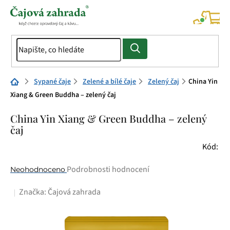
Přejít
na
NÁK
KOŠÍ
obsah
Domů
Sypané čaje
Zelené a bílé čaje
Zelený čaj
China Yin
Xiang & Green Buddha – zelený čaj
China Yin Xiang & Green Buddha – zelený
čaj
Kód:
Průměrné
Podrobnosti hodnocení
Neohodnoceno
hodnocení
Značka:
Čajová zahrada
produktu
je
0,0