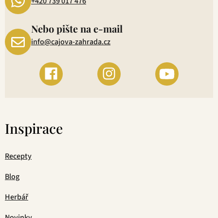
+420 739 017 476
Nebo pište na e-mail
info@cajova-zahrada.cz
Inspirace
Recepty
Blog
Herbář
Novinky