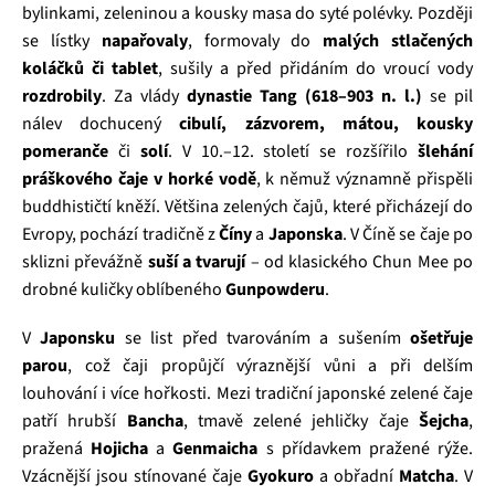
bylinkami, zeleninou a kousky masa do syté polévky. Později
se lístky
napařovaly
, formovaly do
malých stlačených
koláčků či tablet
, sušily a před přidáním do vroucí vody
rozdrobily
. Za vlády
dynastie Tang (618–903 n. l.)
se pil
nálev dochucený
cibulí, zázvorem, mátou, kousky
pomeranče
či
solí
. V 10.–12. století se rozšířilo
šlehání
práškového čaje v horké vodě
, k němuž významně přispěli
buddhističtí kněží. Většina zelených čajů, které přicházejí do
Evropy, pochází tradičně z
Číny
a
Japonska
. V Číně se čaje po
sklizni převážně
suší a tvarují
– od klasického Chun Mee po
drobné kuličky oblíbeného
Gunpowderu
.
V
Japonsku
se list před tvarováním a sušením
ošetřuje
parou
, což čaji propůjčí výraznější vůni a při delším
louhování i více hořkosti. Mezi tradiční japonské zelené čaje
patří hrubší
Bancha
, tmavě zelené jehličky čaje
Šejcha
,
pražená
Hojicha
a
Genmaicha
s přídavkem pražené rýže.
Vzácnější jsou stínované čaje
Gyokuro
a obřadní
Matcha
. V