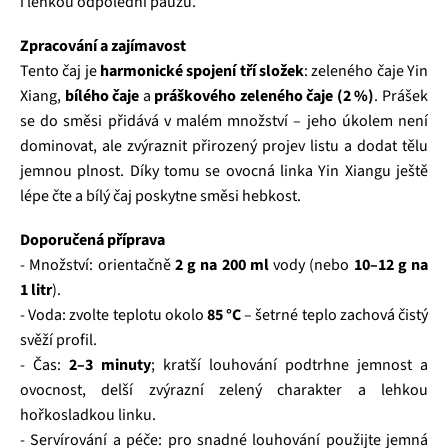
i lehkou odpolední pauzu.
Zpracování a zajímavost
Tento čaj je
harmonické spojení tří složek
: zeleného čaje Yin
Xiang,
bílého čaje
a
práškového zeleného čaje (2 %)
. Prášek
se do směsi přidává v malém množství – jeho úkolem není
dominovat, ale zvýraznit přirozený projev listu a dodat tělu
jemnou plnost. Díky tomu se ovocná linka Yin Xiangu ještě
lépe čte a bílý čaj poskytne směsi hebkost.
Doporučená příprava
- Množství: orientačně
2 g na 200 ml
vody (nebo
10–12 g na
1 litr
).
- Voda: zvolte teplotu okolo
85 °C
– šetrné teplo zachová čistý
svěží profil.
- Čas:
2–3 minuty
; kratší louhování podtrhne jemnost a
ovocnost, delší zvýrazní zelený charakter a lehkou
hořkosladkou linku.
- Servírování a péče: pro snadné louhování použijte jemná