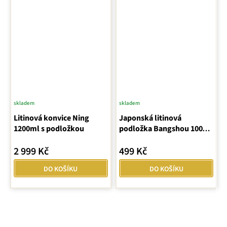
skladem
skladem
Litinová konvice Ning
Japonská litinová
1200ml s podložkou
podložka Bangshou 100
mm – černá
2 999 Kč
499 Kč
DO KOŠÍKU
DO KOŠÍKU