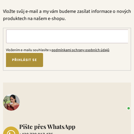
a
t
Vložte svůj e-mail a my vám budeme zasílat informace o nových
í
produktech na našem e-shopu.
Vložením e-mailu souhlasíte s
podmínkami ochrany osobních údajů
PŘIHLÁSIT SE
V
o
+
P
1
Pište přes WhatsApp