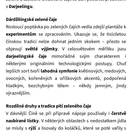
v
Darjeelingu
.
Dárdžilingské zelené čaje
Rostoucí poptávka po zelených čajích vedla zdejší plantáže k
experimentům
se zpracováním. Ukazuje se, že tisíciletou
čínskou tradici nelze dohnat jedním skokem – přesto se
objevují
světlé výjimky
. V celosvětovém měřítku jsou
darjeelingské čaje
mimořádné svým charakterem i
některými originálními technologickými postupy. Chuť
lepších sort tvoří
lahodná symfonie
květinových, medových,
ovocných, kořeněných a oříškových akcentů, podpořená
hladkým, bezchybným tělem – někdy jemným, jindy
výraznějším.
Rozdílné druhy a tradice pití zeleného čaje
V dávnější Číně se při přípravě nápoje používaly i
čerstvě
nasbírané lístky
. V některých oblastech s nedostatkem jídla
se mísily s
rýží
a lisovaly do koláčků, které se poté vařily s