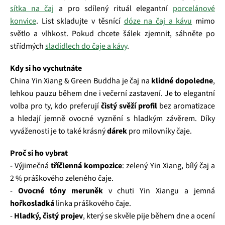
sítka na čaj
a pro sdílený rituál elegantní
porcelánové
konvice
. List skladujte v těsnící
dóze na čaj a kávu
mimo
světlo a vlhkost. Pokud chcete šálek zjemnit, sáhněte po
střídmých
sladidlech do čaje a kávy
.
Kdy si ho vychutnáte
China Yin Xiang & Green Buddha je čaj na
klidné dopoledne
,
lehkou pauzu během dne i večerní zastavení. Je to elegantní
volba pro ty, kdo preferují
čistý svěží profil
bez aromatizace
a hledají jemně ovocné vyznění s hladkým závěrem. Díky
vyváženosti je to také krásný
dárek
pro milovníky čaje.
Proč si ho vybrat
- Výjimečná
tříčlenná kompozice
: zelený Yin Xiang, bílý čaj a
2 % práškového zeleného čaje.
-
Ovocné tóny meruněk
v chuti Yin Xiangu a jemná
hořkosladká
linka práškového čaje.
-
Hladký, čistý projev
, který se skvěle pije během dne a ocení