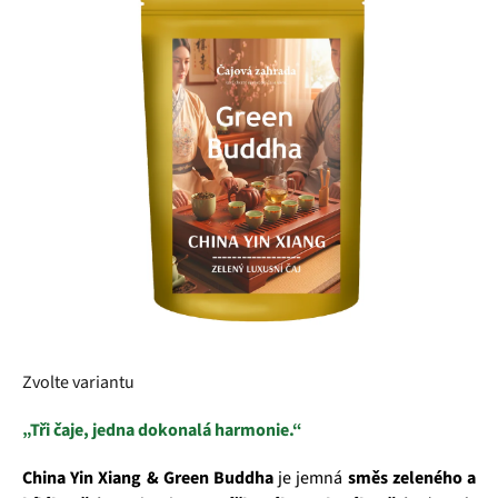
z
5
hvězdiček.
Zvolte variantu
„Tři čaje, jedna dokonalá harmonie.“
China Yin Xiang & Green Buddha
je jemná
směs zeleného a