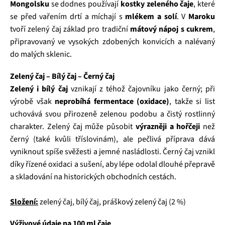
Mongolsku
se dodnes používají
kostky zeleného čaje
, které
se před vařením drtí a míchají s
mlékem a solí
. V
Maroku
tvoří zelený čaj základ pro tradiční
mátový nápoj s cukrem
,
připravovaný ve vysokých zdobených konvicích a nalévaný
do malých sklenic.
Zelený čaj – Bílý čaj – Černý čaj
Zelený i bílý čaj
vznikají z téhož čajovníku jako černý; při
výrobě však
neprobíhá fermentace (oxidace)
, takže si list
uchovává svou přirozeně zelenou podobu a čistý rostlinný
charakter. Zelený čaj může působit
výrazněji a hořčeji
než
černý (také kvůli tříslovinám), ale pečlivá příprava dává
vyniknout spíše svěžesti a jemné nasládlosti. Černý čaj vznikl
díky řízené oxidaci a sušení, aby lépe odolal dlouhé přepravě
a skladování na historických obchodních cestách.
Složení:
zelený čaj, bílý čaj, práškový zelený čaj (2 %)
Výživové údaje na 100 ml čaje