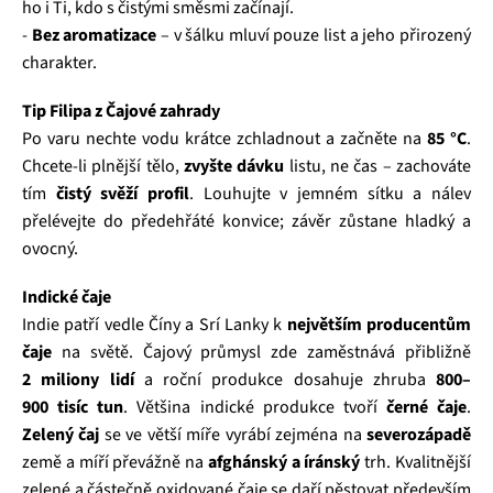
ho i Ti, kdo s čistými směsmi začínají.
-
Bez aromatizace
– v šálku mluví pouze list a jeho přirozený
charakter.
Tip Filipa z Čajové zahrady
Po varu nechte vodu krátce zchladnout a začněte na
85 °C
.
Chcete‑li plnější tělo,
zvyšte dávku
listu, ne čas – zachováte
tím
čistý svěží profil
. Louhujte v jemném sítku a nálev
přelévejte do předehřáté konvice; závěr zůstane hladký a
ovocný.
Indické čaje
Indie patří vedle Číny a Srí Lanky k
největším producentům
čaje
na světě. Čajový průmysl zde zaměstnává přibližně
2 miliony lidí
a roční produkce dosahuje zhruba
800–
900 tisíc tun
. Většina indické produkce tvoří
černé čaje
.
Zelený čaj
se ve větší míře vyrábí zejména na
severozápadě
země a míří převážně na
afghánský a íránský
trh. Kvalitnější
zelené a částečně oxidované čaje se daří pěstovat především