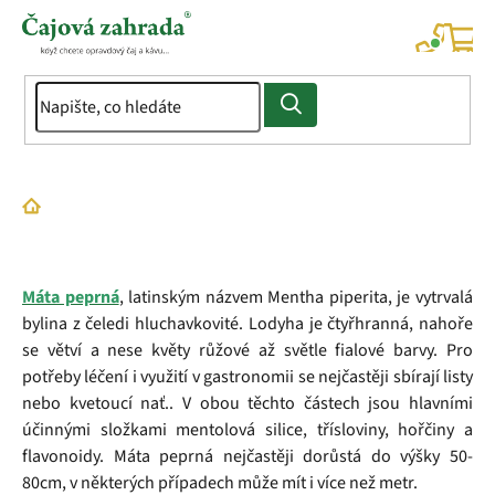
Přejít
na
NÁK
KOŠÍ
obsah
Domů
Slovník pojmů
Máta peprná
Máta peprná
, latinským názvem Mentha piperita, je vytrvalá
bylina z čeledi hluchavkovité. Lodyha je čtyřhranná, nahoře
se větví a nese květy růžové až světle fialové barvy. Pro
potřeby léčení i využití v gastronomii se nejčastěji sbírají listy
nebo kvetoucí nať.. V obou těchto částech jsou hlavními
účinnými složkami mentolová silice, třísloviny, hořčiny a
flavonoidy. Máta peprná nejčastěji dorůstá do výšky 50-
80cm, v některých případech může mít i více než metr.