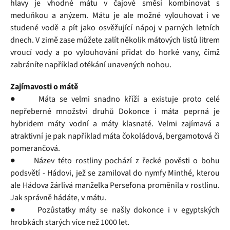
hlavy je vhodné mátu v čajové směsi kombinovat s
meduňkou a anýzem. Mátu je ale možné vylouhovat i ve
studené vodě a pít jako osvěžující nápoj v parných letních
dnech. V zimě zase můžete zalít několik mátových listů litrem
vroucí vody a po vylouhování přidat do horké vany, čímž
zabráníte například otékání unavených nohou.
Zajímavosti o mátě
● Máta se velmi snadno kříží a existuje proto celé
nepřeberné množství druhů Dokonce i máta peprná je
hybridem máty vodní a máty klasnaté. Velmi zajímavá a
atraktivní je pak například máta čokoládová, bergamotová či
pomerančová.
● Název této rostliny pochází z řecké pověsti o bohu
podsvětí - Hádovi, jež se zamiloval do nymfy Minthé, kterou
ale Hádova žárlivá manželka Persefona proměnila v rostlinu.
Jak správně hádáte, v mátu.
● Pozůstatky máty se našly dokonce i v egyptských
hrobkách starých více než 1000 let.