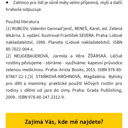
● Zatímco pro lidi je vůně máty velmi příjemná, myši a další
hraboše odpuzuje.
Použitá literatura
[1] RUBCOV, Valentin Gennad'jevič, BENEŠ, Karel, ed. Zelená
lékárna. 3. vydání. Ilustroval František SEVERA. Praha: Lidové
nakladatelství, 1990. Planeta (Lidové nakladatelství). ISBN
80-7022-004-x.
[2] NEUGEBAUEROVÁ, Jarmila a Věra ŽĎÁRSKÁ. Léčivé
rostliny pěstujeme - sbíráme - využíváme: kapesní průvodce
zelenou medicínou. Praha: Arista Books, 2015. ISBN 978-80-
87867-21-1.[3] STAŇKOVÁ-KRÖHNOVÁ, Magdaléna. Bylinky
pro děti a maminky: praktické použití léčivých rostlin pro
rodiny s dětmi od jara do zimy. Praha: Grada Publishing,
2009-. ISBN 978-80-247-2312-9.