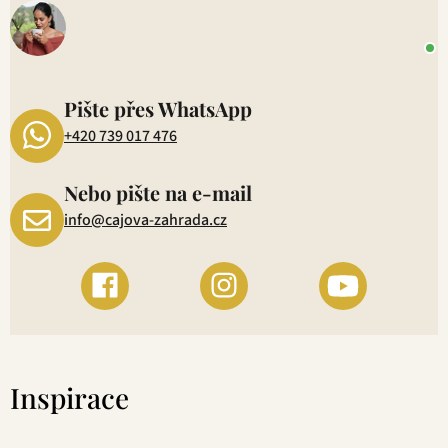
o
+
P
1
Pište přes WhatsApp
+420 739 017 476
Nebo pište na e-mail
info@cajova-zahrada.cz
Inspirace