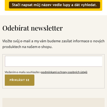
Z
á
Odebírat newsletter
p
a
t
Vložte svůj e-mail a my vám budeme zasílat informace o nových
í
produktech na našem e-shopu.
Vložením e-mailu souhlasíte s
podmínkami ochrany osobních údajů
PŘIHLÁSIT SE
V