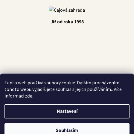
Již od roku 1998
Latino Café
Tento web používá soubory cookie. Dalším procházením
tohoto webu vyjadřujete souhlas s jejich používáním.. Více
informací
zde
.
Vytvořil Shoptet
Nastavení
Copyright 2026
Čajová zahrada
. Všechna práva vyhrazena.
Souhlasím