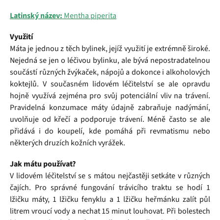
Latinský název:
Mentha piperita
Využití
Máta je jednou z těch bylinek, jejíž využití je extrémně široké.
Nejedná se jen o léčivou bylinku, ale bývá nepostradatelnou
součástí různých žvýkaček, nápojů a dokonce i alkoholových
koktejlů. V současném lidovém léčitelství se ale opravdu
hojně využívá zejména pro svůj potenciální vliv na trávení.
Pravidelná konzumace máty údajně zabraňuje nadýmání,
uvolňuje od křečí a podporuje trávení. Méně často se ale
přidává i do koupelí, kde pomáhá při revmatismu nebo
některých druzích kožních vyrážek.
Jak mátu používat?
V lidovém léčitelství se s mátou nejčastěji setkáte v různých
čajích. Pro správné fungování trávicího traktu se hodí 1
lžičku máty, 1 lžičku fenyklu a 1 lžičku heřmánku zalít půl
litrem vroucí vody a nechat 15 minut louhovat. Při bolestech