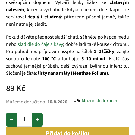
osvěžujícím dojmem. Vytváří lehký šálek se
zlatavým
nálevem
, který si vychutnáte kdykoli během dne. Nápoj lze
servírovat
teplý i studený
; přirozeně působí jemně, takže
není nutné jej sladit.
Pokud dáváte přednost sladší chuti, sáhněte po kapce medu
nebo
sladidle do čaje a kávy
; dobře ladí také kousek citronu.
Pro pohodlnou přípravu nasypte na šálek
1–2 lžičky
, zalijte
vodou o teplotě
100 °C
a louhujte
5–10 minut
. Kratší čas
zachová jemnější průběh, delší zvýrazní bylinnou intenzitu.
Složení je čisté:
listy nana máty (Menthae Folium)
.
89 Kč
Možnosti doručení
Můžeme doručit do:
10.8.2026
−
+
Přidat do košíku