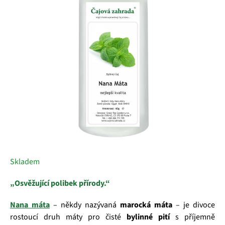
5
hvězdiček.
Skladem
„Osvěžující polibek přírody.“
Nana máta
– někdy nazývaná
marocká máta
– je divoce
rostoucí druh máty pro čisté
bylinné pití
s příjemně