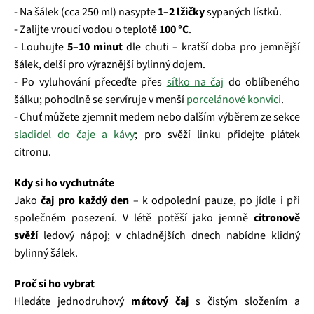
- Na šálek (cca 250 ml) nasypte
1–2 lžičky
sypaných lístků.
- Zalijte vroucí vodou o teplotě
100 °C
.
- Louhujte
5–10 minut
dle chuti – kratší doba pro jemnější
šálek, delší pro výraznější bylinný dojem.
- Po vyluhování přeceďte přes
sítko na čaj
do oblíbeného
šálku; pohodlně se servíruje v menší
porcelánové konvici
.
- Chuť můžete zjemnit medem nebo dalším výběrem ze sekce
sladidel do čaje a kávy
; pro svěží linku přidejte plátek
citronu.
Kdy si ho vychutnáte
Jako
čaj pro každý den
– k odpolední pauze, po jídle i při
společném posezení. V létě potěší jako jemně
citronově
svěží
ledový nápoj; v chladnějších dnech nabídne klidný
bylinný šálek.
Proč si ho vybrat
Hledáte jednodruhový
mátový čaj
s čistým složením a