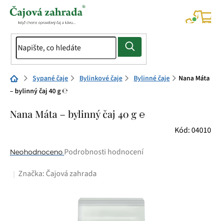
Přejít
na
NÁK
KOŠÍ
obsah
Domů
Sypané čaje
Bylinkové čaje
Bylinné čaje
Nana Máta
– bylinný čaj 40 g ℮
Nana Máta – bylinný čaj 40 g ℮
Kód:
04010
Průměrné
Podrobnosti hodnocení
Neohodnoceno
hodnocení
Značka:
Čajová zahrada
produktu
je
0,0
z