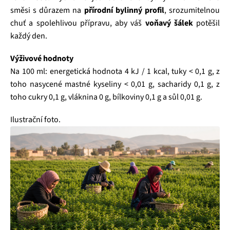
směsi s důrazem na
přírodní bylinný profil
, srozumitelnou
chuť a spolehlivou přípravu, aby váš
voňavý šálek
potěšil
každý den.
Výživové hodnoty
Na 100 ml: energetická hodnota 4 kJ / 1 kcal, tuky < 0,1 g, z
toho nasycené mastné kyseliny < 0,01 g, sacharidy 0,1 g, z
toho cukry 0,1 g, vláknina 0 g, bílkoviny 0,1 g a sůl 0,01 g.
Ilustrační foto.