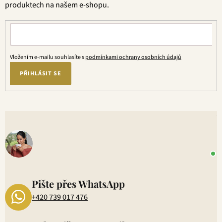
produktech na našem e-shopu.
Vložením e-mailu souhlasíte s
podmínkami ochrany osobních údajů
PŘIHLÁSIT SE
V
o
+
P
1
Pište přes WhatsApp
+420 739 017 476