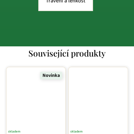
Trávení a lehkost
Související produkty
Novinka
skladem
skladem
Průměrné