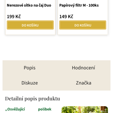
Nerezové sítko na čaj Duo
Papírový filtr M - 100ks
hodnocení
produktu
199 Kč
149 Kč
je
5,0
DO KOŠÍKU
DO KOŠÍKU
z
5
hvězdiček.
Popis
Hodnocení
Diskuze
Značka
Detailní popis produktu
„Osvěžující polibek