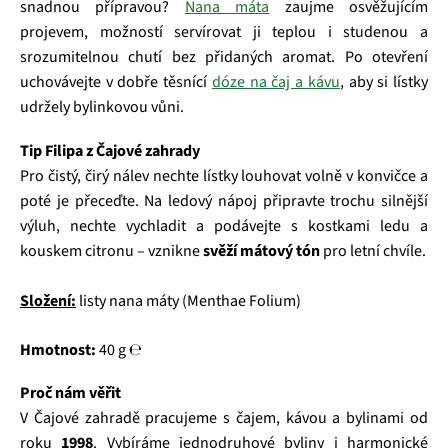
snadnou přípravou?
Nana máta
zaujme osvěžujícím
projevem, možností servírovat ji teplou i studenou a
srozumitelnou chutí bez přidaných aromat. Po otevření
uchovávejte v dobře těsnící
dóze na čaj a kávu
, aby si lístky
udržely bylinkovou vůni.
Tip Filipa z Čajové zahrady
Pro čistý, čirý nálev nechte lístky louhovat volně v konvičce a
poté je přeceďte. Na ledový nápoj připravte trochu silnější
výluh, nechte vychladit a podávejte s kostkami ledu a
kouskem citronu – vznikne
svěží mátový tón
pro letní chvíle.
Složení:
listy nana máty (Menthae Folium)
Hmotnost:
40 g ℮
Proč nám věřit
V Čajové zahradě pracujeme s čajem, kávou a bylinami od
roku
1998
. Vybíráme jednodruhové byliny i harmonické