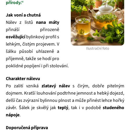
přírody.“
Jak voní a chutná
Nálev z listů
nana máty
přináší přirozeně
osvěžující
bylinkový profil s
lehkým, čistým projevem. V
Ilustrační foto
šálku působí uhlazeně a
příjemně, takže se hodí pro
poklidné popíjení i při stolování.
Charakter nálevu
Po zalití vzniká
zlatavý nálev
s čirým, dobře pitelným
dojmem. Kratší louhování podtrhne jemnost a hebký dojezd,
delší čas zvýrazní bylinnou plnost a může přinést lehce hořký
závěr. Šálek je skvělý jak
teplý
, tak i v podobě
studeného
nápoje
.
Doporučená příprava