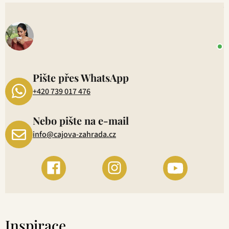
V
o
+
P
1
Pište přes WhatsApp
+420 739 017 476
Nebo pište na e-mail
info@cajova-zahrada.cz
Inspirace