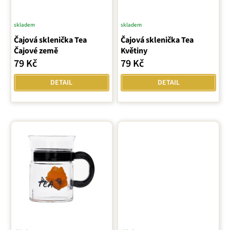
d
u
skladem
skladem
k
Čajová sklenička Tea
Čajová sklenička Tea
t
Čajové země
Květiny
ů
79 Kč
79 Kč
DETAIL
DETAIL