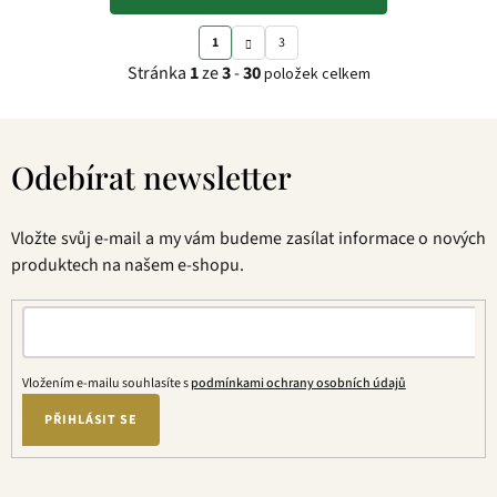
S
O
1
3
t
v
Stránka
1
ze
3
-
30
položek celkem
r
l
á
á
Z
n
d
á
k
a
Odebírat newsletter
p
o
c
a
v
í
t
á
p
Vložte svůj e-mail a my vám budeme zasílat informace o nových
í
n
r
produktech na našem e-shopu.
í
v
k
y
v
ý
Vložením e-mailu souhlasíte s
podmínkami ochrany osobních údajů
p
PŘIHLÁSIT SE
i
s
u