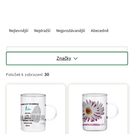
Ř
a
Nejlevnější
Nejdražší
Nejprodávanější
Abecedně
z
e
n
í
Značky
p
r
30
Položek k zobrazení:
o
d
V
u
ý
k
p
t
i
ů
s
p
r
o