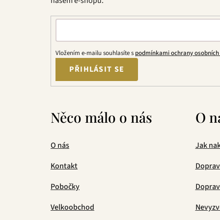
našem e-shopu.
Vložením e-mailu souhlasíte s
podmínkami ochrany osobních
PŘIHLÁSIT SE
Něco málo o nás
O n
O nás
Jak na
Kontakt
Doprav
Pobočky
Doprava
Velkoobchod
Nevyzv