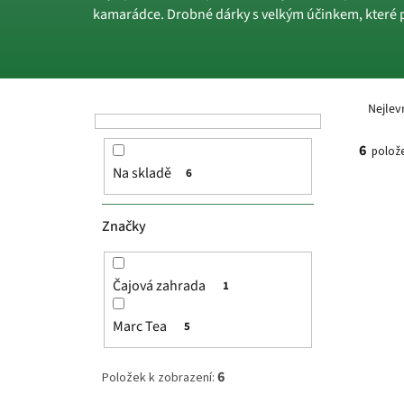
kamarádce. Drobné dárky s velkým účinkem, které po
P
Ř
o
a
Nejlev
s
z
t
e
6
polože
r
n
Na skladě
6
a
í
V
n
p
ý
n
r
p
Značky
í
o
i
p
d
s
a
u
p
Čajová zahrada
1
n
k
r
e
t
o
Marc Tea
5
l
ů
d
u
6
Položek k zobrazení:
k