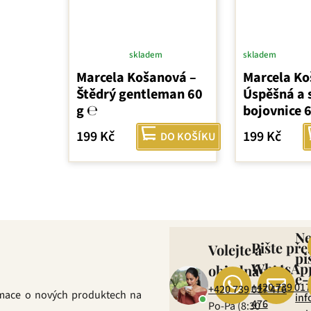
skladem
skladem
Průměrné
Marcela Košanová –
Marcela Ko
hodnocení
Štědrý gentleman 60
Úspěšná a 
produktu
g ℮
bojovnice 
je
5,0
199 Kč
199 Kč
DO KOŠÍKU
z
5
hvězdiček.
O
v
l
N
Pište pře
Volejte a
á
pi
d
WhatsAp
objednávejte
e-
a
+420 739 017
+420 739 017 476
rmace o nových produktech na
c
inf
476
Po-Pá (8:30 –