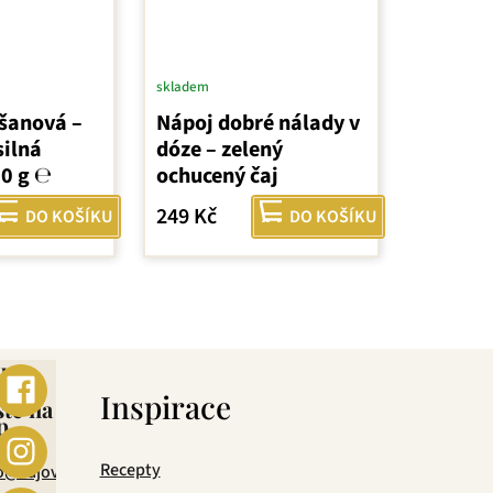
skladem
šanová –
Nápoj dobré nálady v
silná
dóze – zelený
60 g ℮
ochucený čaj
249 Kč
DO KOŠÍKU
DO KOŠÍKU
ebo
s
Inspirace
šte na
p
mail
Recepty
o@cajova-