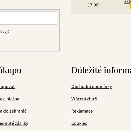
í
zah
17:00)
p
r
v
k
 údajů
y
v
ý
p
i
s
ákupu
Důležité inform
u
kupovat
Obchodní podmínky
a a platba
Vrácení zboží
 do zahraničí
Reklamace
ednuté zásilky
Cookies