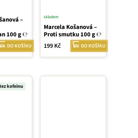
skladem
šanová –
Marcela Košanová –
an 100 g ℮
Proti smutku 100 g ℮
199 Kč
DO KOŠÍKU
DO KOŠÍKU
Bez kofeinu