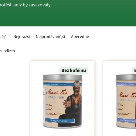
těší, aniž by zavazovaly.
nější
Nejdražší
Nejprodávanější
Abecedně
k celkem
Bez kofeinu