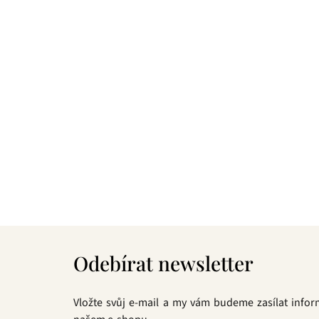
Z
á
Odebírat newsletter
p
a
t
Vložte svůj e-mail a my vám budeme zasílat info
í