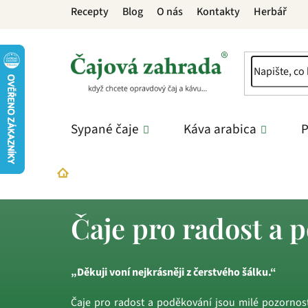
Přejít
Recepty
Blog
O nás
Kontakty
Herbář
na
obsah
Sypané čaje
Káva arabica
P
Dárky
Dárkové čaje
Čaje pro radost a pod
Domů
Čaje pro radost a 
„Děkuji voní nejkrásněji z čerstvého šálku.“
Čaje pro radost a poděkování jsou milé pozornost