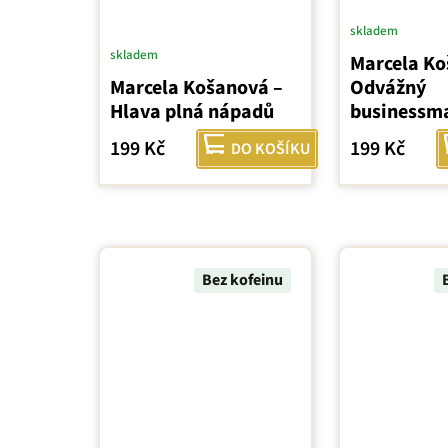
skladem
skladem
Marcela Ko
Marcela Košanová –
Odvážný
Hlava plná nápadů
businessm
199 Kč
199 Kč
DO KOŠÍKU
Bez kofeinu