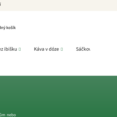
í
PNÍ
dný košík
K
z ibišku
Káva v dóze
Sáčkové čaje
edům nebo