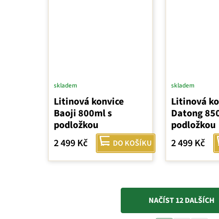
skladem
skladem
Litinová konvice
Litinová k
Baoji 800ml s
Datong 85
podložkou
podložkou
2 499 Kč
2 499 Kč
DO KOŠÍKU
NAČÍST 12 DALŠÍCH
O