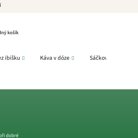
í
PNÍ
dný košík
K
z ibišku
Káva v dóze
Sáčkové čaje
 při dobré