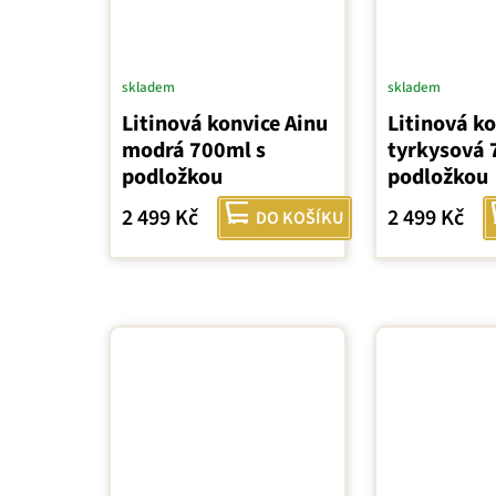
skladem
skladem
Litinová konvice Ainu
Litinová ko
modrá 700ml s
tyrkysová 
podložkou
podložkou
2 499 Kč
2 499 Kč
DO KOŠÍKU