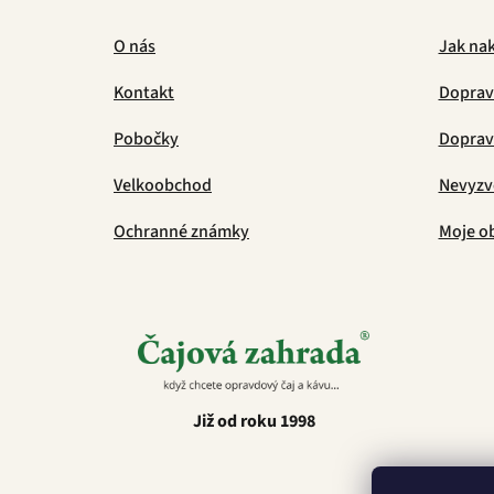
O nás
Jak na
Kontakt
Doprav
Pobočky
Doprava
Velkoobchod
Nevyzv
Ochranné známky
Moje o
Již od roku 1998