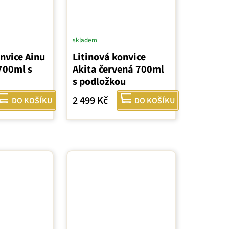
skladem
nvice Ainu
Litinová konvice
700ml s
Akita červená 700ml
s podložkou
2 499 Kč
DO KOŠÍKU
DO KOŠÍKU