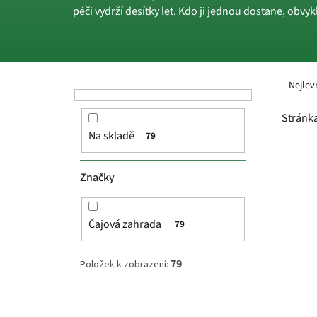
péči vydrží desítky let. Kdo ji jednou dostane, obvyk
P
Ř
o
a
Nejlev
s
z
t
e
Stránk
r
n
Na skladě
79
a
í
V
n
p
ý
n
r
p
Značky
í
o
i
p
d
s
a
u
p
Čajová zahrada
79
n
k
r
e
t
o
79
Položek k zobrazení:
l
ů
d
u
k