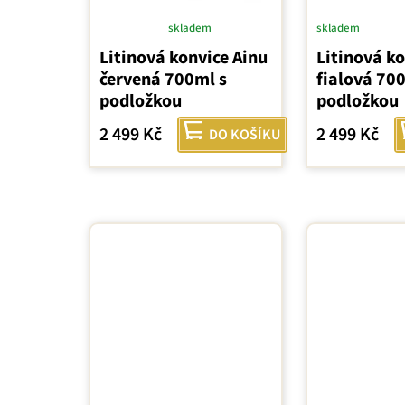
skladem
skladem
Průměrné
Litinová konvice Ainu
Litinová ko
hodnocení
červená 700ml s
fialová 70
produktu
podložkou
podložkou
je
5,0
2 499 Kč
2 499 Kč
DO KOŠÍKU
z
5
hvězdiček.