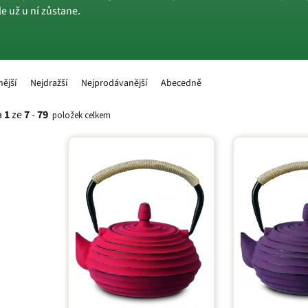
le už u ní zůstane.
nější
Nejdražší
Nejprodávanější
Abecedně
a
1
ze
7
-
79
položek celkem