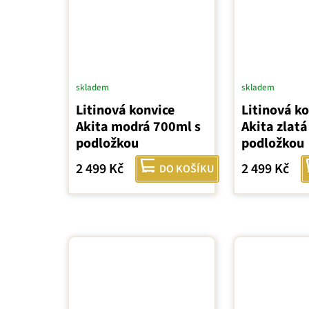
skladem
skladem
Litinová konvice
Litinová k
Akita modrá 700ml s
Akita zlatá
podložkou
podložkou
2 499 Kč
2 499 Kč
DO KOŠÍKU