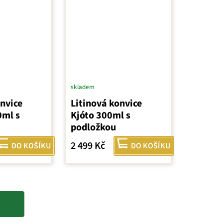
skladem
onvice
Litinová konvice
0ml s
Kjóto 300ml s
podložkou
2 499 Kč
DO KOŠÍKU
DO KOŠÍKU