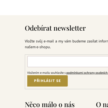
Z
á
Odebírat newsletter
p
a
t
Vložte svůj e-mail a my vám budeme zasílat info
í
našem e-shopu.
Vložením e-mailu souhlasíte s
podmínkami ochrany osobních
PŘIHLÁSIT SE
Něco málo o nás
O n