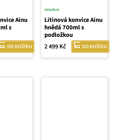
skladem
nvice Ainu
Litinová konvice Ainu
0ml s
hnědá 700ml s
podložkou
2 499 Kč
DO KOŠÍKU
DO KOŠÍKU