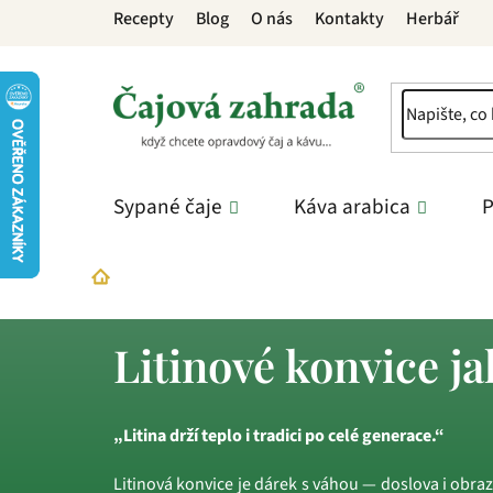
Přejít
Recepty
Blog
O nás
Kontakty
Herbář
na
obsah
Sypané čaje
Káva arabica
P
Dárky
Čajové soupravy jako dárek
Litinové
Domů
Litinové konvice j
„Litina drží teplo i tradici po celé generace.“
Litinová konvice je dárek s váhou — doslova i obraz