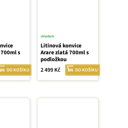
skladem
onvice
Litinová konvice
 700ml s
Arare zlatá 700ml s
podložkou
2 499 Kč
DO KOŠÍKU
DO KOŠÍKU