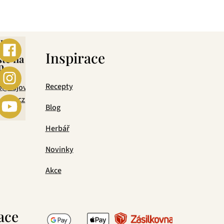
ebo
s
Inspirace
šte na
p
mail
Recepty
o@cajova-
rada.cz
Blog
Herbář
Novinky
Akce
ace