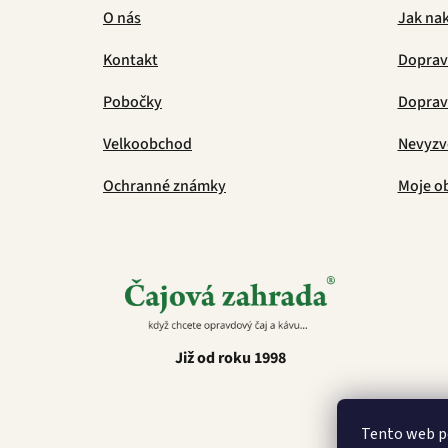
O nás
Jak na
Kontakt
Doprav
Pobočky
Doprava
Velkoobchod
Nevyzv
Ochranné známky
Moje o
Již od roku 1998
Tento web p