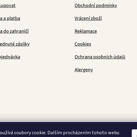
kupovat
Obchodní podmínky
a a platba
Vrácení zboží
 do zahraničí
Reklamace
ednuté zásilky
Cookies
bjednávka
Ochrana osobních údajů
Alergeny
Latino Café
oužívá soubory cookie. Dalším procházením tohoto webu