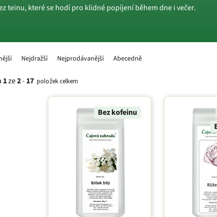
z teinu, které se hodí pro klidné popíjení během dne i večer.
nější
Nejdražší
Nejprodávanější
Abecedně
a
1
ze
2
-
17
položek celkem
Bez kofeinu