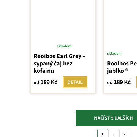
skladem
Průměrné
skladem
Rooibos Earl Grey –
hodnocení
sypaný čaj bez
Rooibos Pe
produktu
kofeinu
jablko ®
je
5,0
189 Kč
189 Kč
DETAIL
od
od
z
5
hvězdiček.
NAČÍST 5 DALŠÍCH
O
S
v
1
2