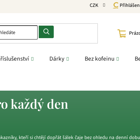
CZK
Přihlášen
NÁKU
Práz
KOŠÍ
říslušenství
Dárky
Bez kofeinu
Be
nu pro každý den
ro každý den
azníky, kteří si chtějí dopřát šálek čaje bez ohledu na denní dobu