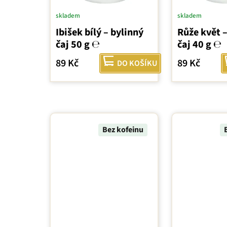
skladem
skladem
Ibišek bílý – bylinný
Růže květ –
čaj 50 g ℮
čaj 40 g ℮
89 Kč
89 Kč
DO KOŠÍKU
Bez kofeinu