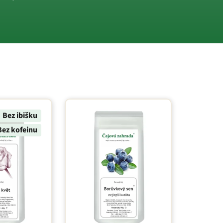
Bez ibišku
Bez kofeinu