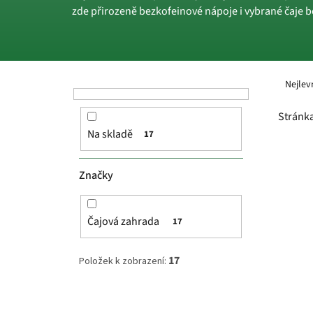
zde přirozeně bezkofeinové nápoje i vybrané čaje be
P
Ř
o
a
Nejlev
s
z
t
e
Stránk
r
n
Na skladě
17
a
í
V
n
p
ý
n
r
p
Značky
í
o
i
p
d
s
a
u
p
Čajová zahrada
17
n
k
r
e
t
o
17
Položek k zobrazení:
l
ů
d
u
k