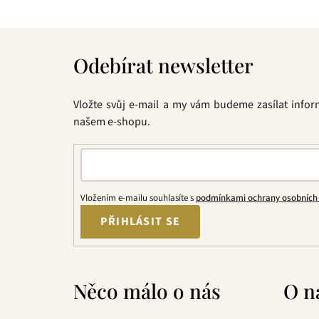
Z
á
Odebírat newsletter
p
a
t
Vložte svůj e-mail a my vám budeme zasílat info
í
našem e-shopu.
Vložením e-mailu souhlasíte s
podmínkami ochrany osobních
PŘIHLÁSIT SE
Něco málo o nás
O n