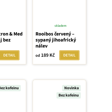
skladem
Průměrné
tron & Med
Rooibos červený –
hodnocení
j bez
sypaný jihoafrický
produktu
nálev
je
5,0
189 Kč
DETAIL
DETAIL
od
z
5
hvězdiček.
Bez kofeinu
Novinka
Bez kofeinu