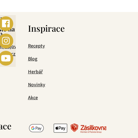
ebo
s
Inspirace
šte na
p
mail
Recepty
o@cajova-
rada.cz
Blog
Herbář
Novinky
Akce
ace