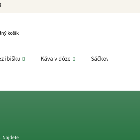
í
PNÍ
dný košík
K
z ibišku
Káva v dóze
Sáčkové čaje
. Najdete