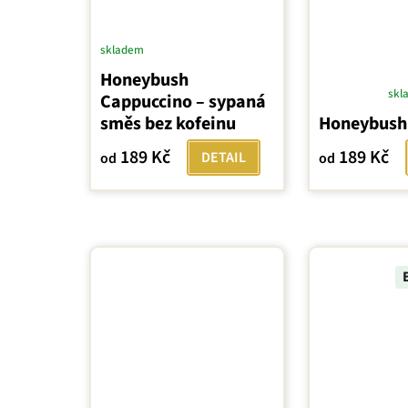
skladem
Honeybush
skl
Cappuccino – sypaná
Průměrné
směs bez kofeinu
Honeybush
hodnocení
produktu
189 Kč
189 Kč
DETAIL
od
od
je
5,0
z
5
hvězdiček.