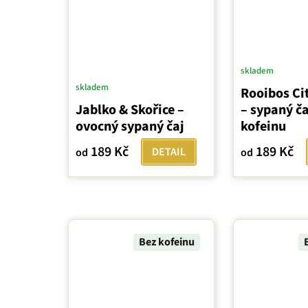
skladem
skladem
Rooibos Ci
Jablko & Skořice –
– sypaný ča
ovocný sypaný čaj
kofeinu
189 Kč
189 Kč
DETAIL
od
od
Bez kofeinu