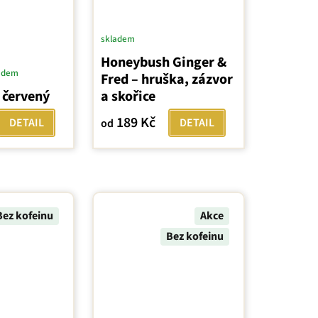
skladem
Honeybush Ginger &
adem
Fred – hruška, zázvor
 červený
a skořice
189 Kč
DETAIL
DETAIL
od
Bez kofeinu
Akce
Bez kofeinu