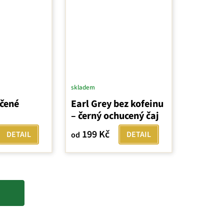
skladem
čené
Earl Grey bez kofeinu
– černý ochucený čaj
199 Kč
DETAIL
DETAIL
od