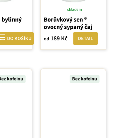
skladem
Průměrné
 bylinný
Borůvkový sen ® –
hodnocení
ovocný sypaný čaj
produktu
je
189 Kč
DO KOŠÍKU
DETAIL
od
5,0
z
5
hvězdiček.
Bez kofeinu
Bez kofeinu