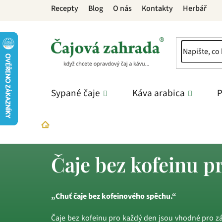
Přejít
Recepty
Blog
O nás
Kontakty
Herbář
na
obsah
Sypané čaje
Káva arabica
P
Co právě řešíte?
Klid a stres
Čaje bez kofei
Domů
Čaje bez kofeinu p
„Chuť čaje bez kofeinového spěchu.“
Čaje bez kofeinu pro každý den jsou vhodné pro zák