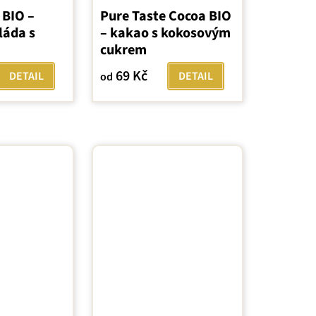
 BIO –
Pure Taste Cocoa BIO
láda s
– kakao s kokosovým
cukrem
69 Kč
DETAIL
DETAIL
od