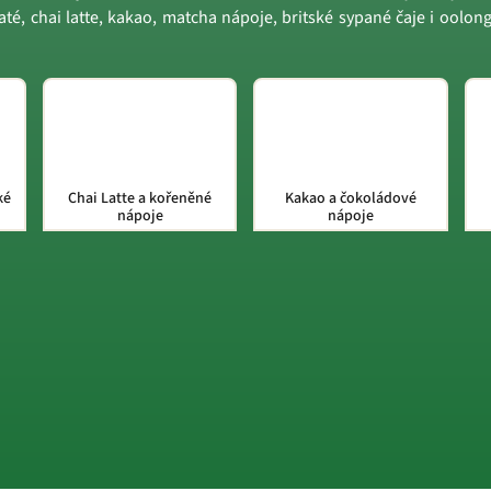
té, chai latte, kakao, matcha nápoje, britské sypané čaje i oolong
ké
Chai Latte a kořeněné
Kakao a čokoládové
nápoje
nápoje