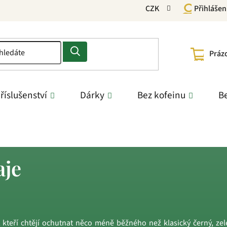
CZK
Přihlášen
NÁKU
Práz
KOŠÍ
říslušenství
Dárky
Bez kofeinu
Be
aje
, kteří chtějí ochutnat něco méně běžného než klasický černý, ze