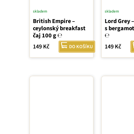
skladem
skladem
British Empire –
Lord Grey –
ceylonský breakfast
s bergamo
čaj 100 g ℮
℮
149 Kč
149 Kč
DO KOŠÍKU