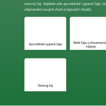
ovocný čaj. Najdete zde ajurvédské sypané čaje, ma
objevování nových chutí a čajových rituálů.
Maté čaje a jihoameric
Ajurvédské sypané čaje
nápoje
Oolong čaj