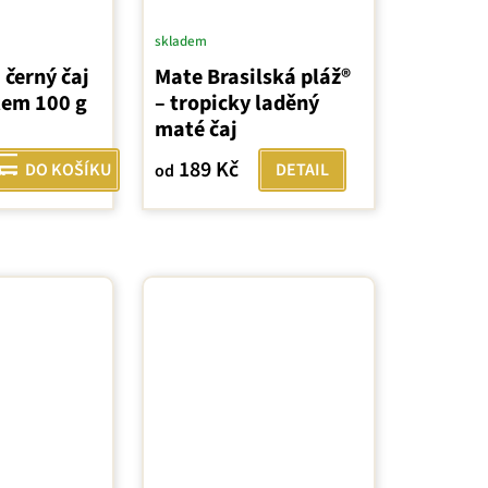
skladem
 černý čaj
Mate Brasilská pláž®
tem 100 g
– tropicky laděný
maté čaj
189 Kč
DO KOŠÍKU
DETAIL
od