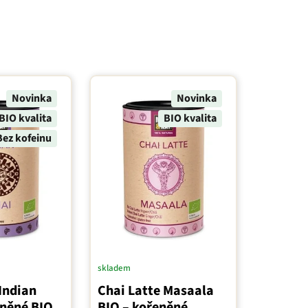
Novinka
Novinka
BIO kvalita
BIO kvalita
Bez kofeinu
skladem
Indian
Chai Latte Masaala
eněné BIO
BIO – kořeněné