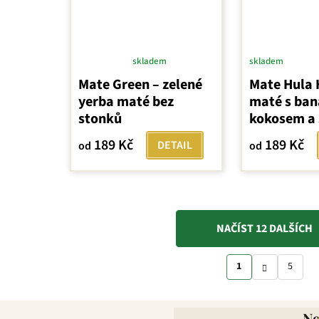
skladem
skladem
Průměrné
Mate Green – zelené
Mate Hula 
hodnocení
yerba maté bez
maté s ba
produktu
stonků
kokosem a
je
4,0
189 Kč
189 Kč
DETAIL
od
od
z
5
hvězdiček.
NAČÍST 12 DALŠÍCH
O
S
v
1
5
t
l
r
á
á
d
N