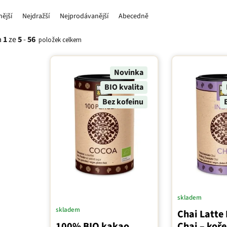
nější
Nejdražší
Nejprodávanější
Abecedně
a
1
ze
5
-
56
položek celkem
Novinka
BIO kvalita
Bez kofeinu
skladem
skladem
Chai Latte 
100% BIO kakao
Chai – koř