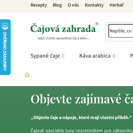
Přejít
Recepty
Blog
O nás
Kontakty
Herbář
na
obsah
Sypané čaje
Káva arabica
P
Sypané čaje
Čajové speciality
Domů
Objevte zajímavé č
„Objevte čaje a nápoje, které mají vlastní příběh.“
Čajové speciality jsou rozcestníkem pro zákazníky