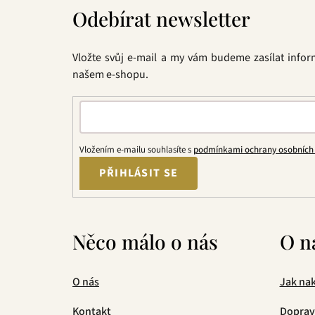
á
Odebírat newsletter
p
a
t
Vložte svůj e-mail a my vám budeme zasílat info
í
našem e-shopu.
Vložením e-mailu souhlasíte s
podmínkami ochrany osobních
PŘIHLÁSIT SE
Něco málo o nás
O n
O nás
Jak na
Kontakt
Doprav