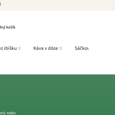
í
PNÍ
dný košík
K
z ibišku
Káva v dóze
Sáčkové čaje
lený nebo