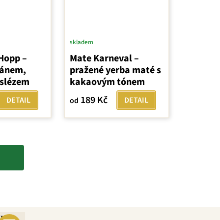
skladem
Hopp –
Mate Karneval –
nánem,
pražené yerba maté s
 slézem
kakaovým tónem
189 Kč
DETAIL
DETAIL
od
ebo