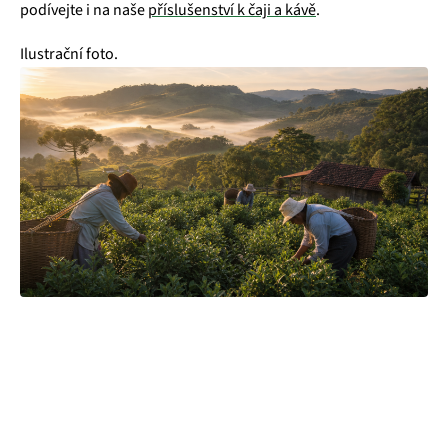
podívejte i na naše
příslušenství k čaji a kávě
.
Ilustrační foto.
Čajová zahrada je naše vlastní autentická značka, která pro
vás již více než 20 let dováží stovky různých čajů, z nichž si
dokáže vybrat každý! Je jedno, jestli máte rádi prémiové
zelené čaje, nebo preferujete spíše různé ovocné směsi.