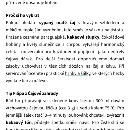
přirozeně obsahuje kofein.
Proč si ho vybrat
Pokud hledáte
sypaný maté čaj
s hravým vzhledem a
měkčím, teplejším vyzněním, tato směs je sázkou na jistotu.
Pražená cesmína paraguajská,
kakaové slupky
, čokoládové
hobliny a květy slunečnice s chrpou vytvářejí harmonický
celek – univerzální pro každodenní popíjení i jako neotřelý
čajový dárek. Pro delší čerstvost doporučujeme domácí
zásoby uchovávat v těsnicích
dózách na čaj a kávu
. Při
servírování oceníte i praktické
hrnky a šálky
, ve kterých hezky
vynikne barva nálevu.
Tip Filipa z Čajové zahrady
Rád ho připravuji ve skleněné konvičce: na 300 ml dávám
vrchovatou čajovou lžičku (cca 3 g) a vodu kolem 75 °C. Pro
jemnější šálek stačí 3–4 minuty louhování; chcete-li zvýraznit
kakaový tón
, přidejte špetku směsi navíc. Pro čisté slití se
hodí jemné sítko na čaj a elegantní výsledek podtrhnou vaše