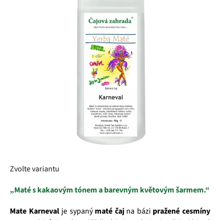
z
5
hvězdiček.
Zvolte variantu
„Maté s kakaovým tónem a barevným květovým šarmem.“
Mate Karneval
je sypaný
maté čaj
na bázi
pražené cesmíny