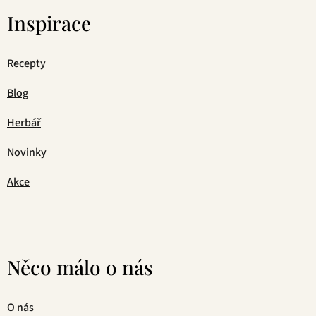
Inspirace
Recepty
Blog
Herbář
Novinky
Akce
Něco málo o nás
O nás