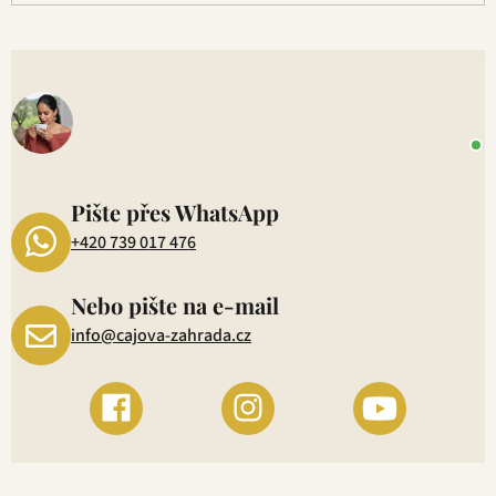
V
o
+
P
1
Pište přes WhatsApp
+420 739 017 476
Nebo pište na e-mail
info@cajova-zahrada.cz