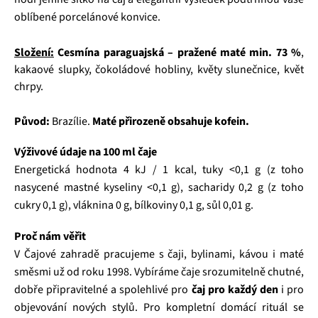
oblíbené porcelánové konvice.
Složení:
Cesmína paraguajská – pražené maté min. 73 %
,
kakaové slupky, čokoládové hobliny, květy slunečnice, květ
chrpy.
Původ:
Brazílie.
Maté přirozeně obsahuje kofein.
Výživové údaje na 100 ml čaje
Energetická hodnota 4 kJ / 1 kcal, tuky <0,1 g (z toho
nasycené mastné kyseliny <0,1 g), sacharidy 0,2 g (z toho
cukry 0,1 g), vláknina 0 g, bílkoviny 0,1 g, sůl 0,01 g.
Proč nám věřit
V Čajové zahradě pracujeme s čaji, bylinami, kávou i maté
směsmi už od roku 1998. Vybíráme čaje srozumitelně chutné,
dobře připravitelné a spolehlivé pro
čaj pro každý den
i pro
objevování nových stylů. Pro kompletní domácí rituál se