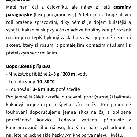
Maté není čaj z čajovníku, ale nálev z listů
cesmíny
paraguajské
(Ilex paraguariensis). V této směsi hraje hlavní
roli pražené zpracování, díky němuž je dojem kulatější a
sytější. Kakaové slupky a čokoládové hobliny zde přirozeně
navazují na teplý bylinný základ a vytvářejí jemně dezertní
akcent, který si rozumí s pomalejším domácím rituálem i s
přátelským servírováním.
Doporučená příprava
- Množství: přibližně
2–3 g / 200 ml
vody
- Teplota vody:
70–80 °C
- Louhování:
3–5 minut
, poté sceďte
Pro jemnější šálek zkraťte louhování; pro výraznější bylinně-
kakaový projev dejte o špetku více směsi. Pro pohodlné
louhování doporučujeme jemná
sítka na čaj
a oblíbené
porcelánové konvice
. Ledovou variantu připravíte z
koncentrovanějšího nálevu, který necháte vychladnout a
nalijete na led; ve skle hezky vynikne barva nálevu i květů.