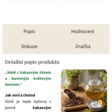
Popis
Hodnocení
Diskuze
Značka
Detailní popis produktu
„Maté s kakaovým tónem
a barevným květovým
šarmem.“
Jak voní a chutná
Vůně je teple bylinná s
jemně
kakaovým