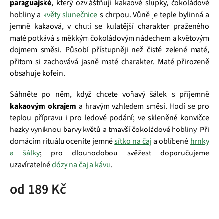
paraguajské
, který ozvláštňují kakaové slupky, čokoládové
hobliny a
květy slunečnice
s chrpou. Vůně je teple bylinná a
jemně kakaová, v chuti se kulatější charakter praženého
maté potkává s měkkým čokoládovým nádechem a květovým
dojmem směsi. Působí přístupněji než čisté zelené maté,
přitom si zachovává jasně maté charakter. Maté přirozeně
obsahuje kofein.
Sáhněte po něm, když chcete voňavý šálek s příjemně
kakaovým okrajem
a hravým vzhledem směsi. Hodí se pro
teplou přípravu i pro ledové podání; ve skleněné konvičce
hezky vyniknou barvy květů a tmavší čokoládové hobliny. Při
domácím rituálu oceníte jemné
sítko na čaj
a oblíbené
hrnky
a šálky
; pro dlouhodobou svěžest doporučujeme
uzavíratelné
dózy na čaj a kávu
.
od
189 Kč