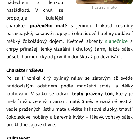
nádechem a lehkou
Ilustrační foto
nasládlostí. V chuti se
propojuje kulatější
charakter
praženého maté
s jemnou trpkostí cesmíny
paraguajské; kakaové slupky a čokoládové hobliny dodávají
měkký čokoládový dojem. Květové akcenty
slunečnice
a
chrpy přinášejí lehký vizuální i chuťový šarm, takže šálek
působí harmonicky od prvního doušku až po doznívání.
Charakter nálevu
Po zalití vzniká čirý bylinný nálev se zlatavým až světle
hnědozlatým odstínem podle množství směsi a délky
louhování. V šálku se odráží
teplý pražený tón
, který je
měkčí než u zelených variant maté. Směs je vizuálně pestrá:
vedle pražených lístků maté uvidíte kakaové slupky, tmavší
čokoládové hobliny a barevné květy – lákavý, voňavý šálek
pro klidné čajové chvíle.
Zajímavost