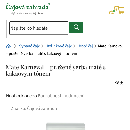
Přejít
na
NÁK
KOŠÍ
obsah
Domů
Sypané čaje
Bylinkové čaje
Maté čaj
Mate Karneval
– pražené yerba maté s kakaovým tónem
Mate Karneval – pražené yerba maté s
kakaovým tónem
Kód:
Průměrné
Podrobnosti hodnocení
Neohodnoceno
hodnocení
Značka:
Čajová zahrada
produktu
je
0,0