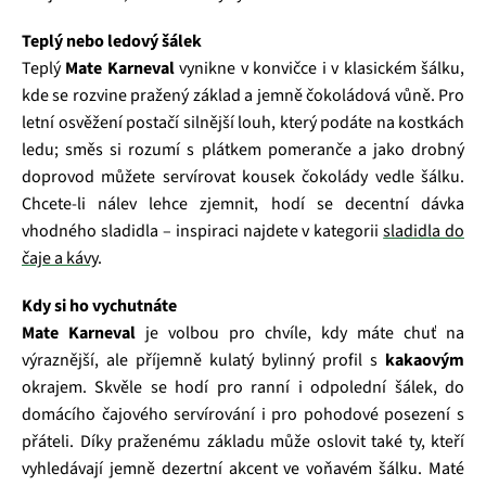
Teplý nebo ledový šálek
Teplý
Mate Karneval
vynikne v konvičce i v klasickém šálku,
kde se rozvine pražený základ a jemně čokoládová vůně. Pro
letní osvěžení postačí silnější louh, který podáte na kostkách
ledu; směs si rozumí s plátkem pomeranče a jako drobný
doprovod můžete servírovat kousek čokolády vedle šálku.
Chcete-li nálev lehce zjemnit, hodí se decentní dávka
vhodného sladidla – inspiraci najdete v kategorii
sladidla do
čaje a kávy
.
Kdy si ho vychutnáte
Mate Karneval
je volbou pro chvíle, kdy máte chuť na
výraznější, ale příjemně kulatý bylinný profil s
kakaovým
okrajem. Skvěle se hodí pro ranní i odpolední šálek, do
domácího čajového servírování i pro pohodové posezení s
přáteli. Díky praženému základu může oslovit také ty, kteří
vyhledávají jemně dezertní akcent ve voňavém šálku. Maté