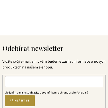
Pokud je pro vás prioritou kvalita použitých surovin, jejich
následné šetrné zpracování a také velmi přívětivá cena, pak
jste tu správně. A pevně věříme, že jakmile naše produkty
jednou ochutnáte, budete nadšení.
Z
á
Odebírat newsletter
p
a
t
Vložte svůj e-mail a my vám budeme zasílat informace o nových
í
produktech na našem e-shopu.
Vložením e-mailu souhlasíte s
podmínkami ochrany osobních údajů
PŘIHLÁSIT SE