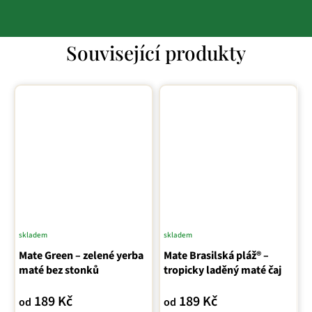
Související produkty
skladem
skladem
Průměrné
Mate Green – zelené yerba
hodnocení
Mate Brasilská pláž® –
maté bez stonků
tropicky laděný maté čaj
produktu
je
189 Kč
189 Kč
od
od
4,0