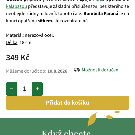
kalabasou
představuje základní příslušenství, bez kterého se
neobejde žádný milovník tohoto čaje.
Bombilla Paraná
je na
konci opatřena
sítkem.
Je rozebíratelná.
Materiál
: nerezová ocel.
Délka
: 18 cm.
349 Kč
Možnosti doručení
Můžeme doručit do:
10.8.2026
−
+
Přidat do košíku
Když chcete