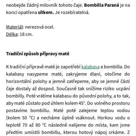
neobejde žádný milovník tohoto čaje.
Bombilla Paraná
je na
konci opatřena
sítkem.
Je rozebíratelná.
Materiál
: nerezová ocel.
Délka
: 18 cm.
Tradiční způsob přípravy maté
K tradiční přípravě maté je zapotřebí
kalabasa
a bombilla. Do
kalabasy nasypeme maté,
zakryjeme dlaní, otočíme do
horizontální polohy a jemně zatřepeme, aby se jemné části
čaje dostaly až dospod. Současně tak snížíme riziko ucpání
bombilly. Poté vrátíme kalabasu do původní polohy, a to tak,
aby maté zůstalo pod úhlem kolem 45°. Do volného prostoru
postavíme bombillu. Maté poté zalejeme teplou vodou
(kolem 50 °C) a necháme úplně vsáknout. Horkou vodu o
teplotě 70 až 80 °C následně nalijeme do místa, kam jsme
předtím umístili bombillu, kterou hotový nápoj srkáme. Z