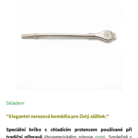
5
hvězdiček.
Skladem
"Elegantní nerezová bombilla pro čistý zážitek."
Speciální brčko s chladícím prstencem používané při
tradiční přípravě
jihoamerického nápoje
maté
. Společně s