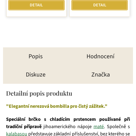
z
DETAIL
DETAIL
5
hvězdiček.
Popis
Hodnocení
Diskuze
Značka
Detailní popis produktu
"Elegantní nerezová bombilla pro čistý zážitek."
Speciální brčko s chladícím prstencem používané při
tradiční přípravě
jihoamerického nápoje
maté
. Společně s
kalabasou
představuje základní příslušenství, bez kterého se