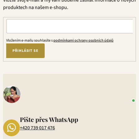
Vložte svůj e-mail a my vám budeme zasílat informace o nových
í
produktech na našem e-shopu.
Vložením e-mailu souhlasíte s
podmínkami ochrany osobních údajů
PŘIHLÁSIT SE
V
o
+
P
1
Pište přes WhatsApp
+420 739 017 476