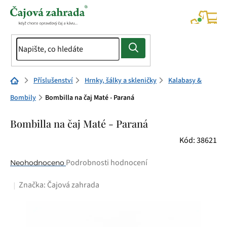
Přejít
na
NÁK
KOŠÍ
obsah
Domů
Příslušenství
Hrnky, šálky a skleničky
Kalabasy &
Bombily
Bombilla na čaj Maté - Paraná
Bombilla na čaj Maté - Paraná
Kód:
38621
Průměrné
Podrobnosti hodnocení
Neohodnoceno
hodnocení
Značka:
Čajová zahrada
produktu
je
0,0
z