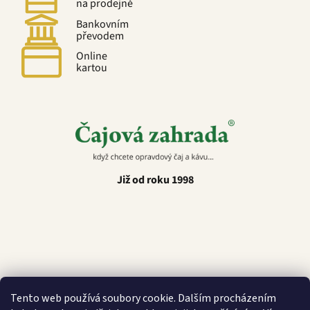
na prodejně
Bankovním
převodem
Online
kartou
Již od roku 1998
Latino Café
Tento web používá soubory cookie. Dalším procházením