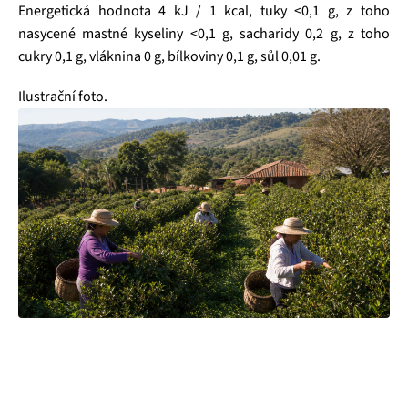
Energetická hodnota 4 kJ / 1 kcal, tuky <0,1 g, z toho
nasycené mastné kyseliny <0,1 g, sacharidy 0,2 g, z toho
cukry 0,1 g, vláknina 0 g, bílkoviny 0,1 g, sůl 0,01 g.
Ilustrační foto.
Čajová zahrada je naše vlastní autentická značka, která pro
vás již více než 20 let dováží stovky různých čajů, z nichž si