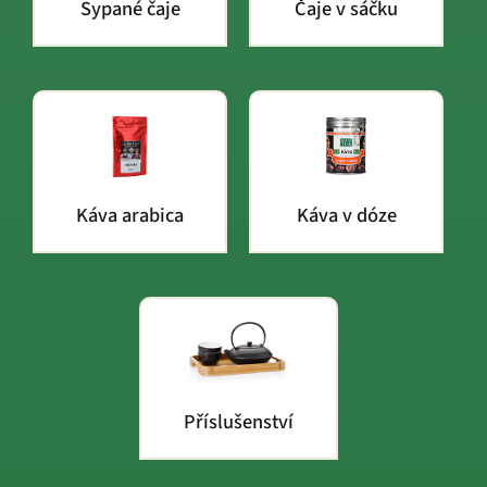
Sypané čaje
Čaje v sáčku
Káva arabica
Káva v dóze
Příslušenství