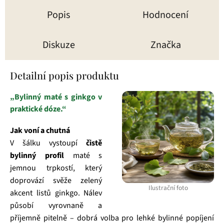
Popis
Hodnocení
Diskuze
Značka
Detailní popis produktu
„Bylinný maté s ginkgo v
praktické dóze.“
Jak voní a chutná
V šálku vystoupí
čistě
bylinný profil
maté s
jemnou trpkostí, který
doprovází svěže zelený
Ilustrační foto
akcent listů ginkgo. Nálev
působí vyrovnaně a
příjemně pitelně – dobrá volba pro lehké bylinné popíjení