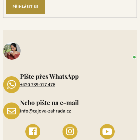
PŘIHLÁSIT SE
V
o
+
P
1
Pište přes WhatsApp
+420 739 017 476
Nebo pište na e-mail
info@cajova-zahrada.cz