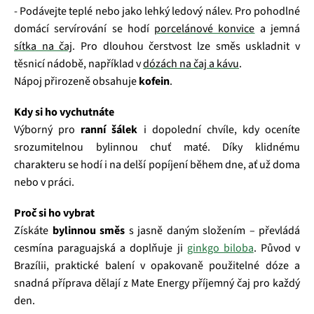
- Podávejte teplé nebo jako lehký ledový nálev. Pro pohodlné
domácí servírování se hodí
porcelánové konvice
a jemná
sítka na čaj
. Pro dlouhou čerstvost lze směs uskladnit v
těsnicí nádobě, například v
dózách na čaj a kávu
.
Nápoj přirozeně obsahuje
kofein
.
Kdy si ho vychutnáte
Výborný pro
ranní šálek
i dopolední chvíle, kdy oceníte
srozumitelnou bylinnou chuť maté. Díky klidnému
charakteru se hodí i na delší popíjení během dne, ať už doma
nebo v práci.
Proč si ho vybrat
Získáte
bylinnou směs
s jasně daným složením – převládá
cesmína paraguajská a doplňuje ji
ginkgo biloba
. Původ v
Brazílii, praktické balení v opakovaně použitelné dóze a
snadná příprava dělají z Mate Energy příjemný čaj pro každý
den.