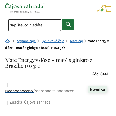
Přejít
na
NÁK
KOŠÍ
obsah
Domů
Sypané čaje
Bylinkové čaje
Maté čaj
Mate Energy v
dóze – maté s ginkgo z Brazílie 150 g ℮
Mate Energy v dóze – maté s ginkgo z
Brazílie 150 g ℮
Kód:
04411
Novinka
Průměrné
Podrobnosti hodnocení
Neohodnoceno
hodnocení
Značka:
Čajová zahrada
produktu
je
0,0