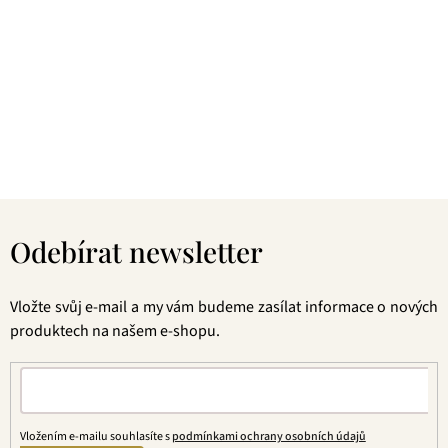
dokáže vybrat každý! Je jedno, jestli máte rádi prémiové
zelené čaje, nebo preferujete spíše různé ovocné směsi.
Pokud je pro vás prioritou kvalita použitých surovin, jejich
následné šetrné zpracování a také velmi přívětivá cena, pak
jste tu správně. A pevně věříme, že jakmile naše produkty
jednou ochutnáte, budete nadšení.
Z
á
Odebírat newsletter
p
a
t
Vložte svůj e-mail a my vám budeme zasílat informace o nových
í
produktech na našem e-shopu.
Vložením e-mailu souhlasíte s
podmínkami ochrany osobních údajů