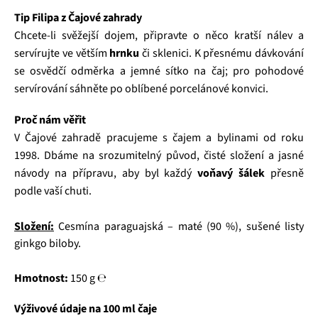
Tip Filipa z Čajové zahrady
Chcete-li svěžejší dojem, připravte o něco kratší nálev a
servírujte ve větším
hrnku
či sklenici. K přesnému dávkování
se osvědčí odměrka a jemné sítko na čaj; pro pohodové
servírování sáhněte po oblíbené porcelánové konvici.
Proč nám věřit
V Čajové zahradě pracujeme s čajem a bylinami od roku
1998. Dbáme na srozumitelný původ, čisté složení a jasné
návody na přípravu, aby byl každý
voňavý šálek
přesně
podle vaší chuti.
Složení:
Cesmína paraguajská – maté (90 %), sušené listy
ginkgo biloby.
Hmotnost:
150 g ℮
Výživové údaje na 100 ml čaje