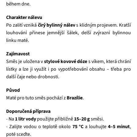
během dne.
Charakter nálevu
Po zalití vzniká
čirý bylinný nálev
s klidným projevem. Kratší
louhování přinese jemnější šálek, delší zvýrazní bylinnou
linku maté.
Zajímavost
Směs je uložena v
stylové kovové dóze
s víkem, která chrání
lístky a lze ji využít i po vypotřebování obsahu – třeba pro
další čaje nebo drobnosti.
Původ
Maté pro tuto směs pochází z
Brazílie
.
Doporučená příprava
- Na
1 litr vody
použijte přibližně
15–20 g
směsi.
- Zalijte vodou o teplotě okolo
75 °C
a louhujte
4–5 minut
,
poté sceďte.