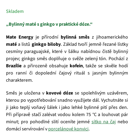
Skladem
„Bylinný maté s ginkgo v praktické dóze.“
Mate Energy
je přírodní
bylinná směs
z jihoamerického
maté
a listů
ginkgo biloby
. Základ tvoří jemně řezané lístky
cesmíny paraguajské, které v šálku nabídnou čistě bylinný
projev; ginkgo směs doplňuje o svěže zelený tón. Pochází z
Brazílie
a přirozeně obsahuje
kofein
, takže se skvěle hodí
pro ranní či dopolední čajový rituál s jasným bylinným
charakterem.
Směs je uložena v
kovové dóze
se spolehlivým uzávěrem,
kterou po vypotřebování snadno využijete dál. Vychutnáte si
ji jako teplý voňavý šálek i jako lehké bylinné pití přes den.
Při přípravě stačí zalévat vodou kolem 75 °C a louhovat pár
minut; pro pohodlné slití oceníte jemné
sítko na čaj
nebo
domácí servírování v
porcelánové konvici
.