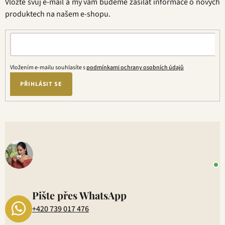
Vložte svůj e-mail a my vám budeme zasílat informace o nových
í
produktech na našem e-shopu.
Vložením e-mailu souhlasíte s
podmínkami ochrany osobních údajů
PŘIHLÁSIT SE
V
o
+
P
1
Pište přes WhatsApp
+420 739 017 476