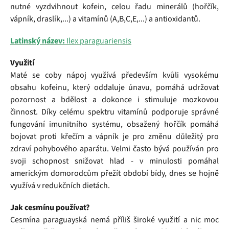
nutné vyzdvihnout kofein, celou řadu minerálů (hořčík,
vápník, draslík,...) a vitamínů (A,B,C,E,...) a antioxidantů.
Latinský název:
Ilex paraguariensis
Využití
Maté se coby nápoj využívá především kvůli vysokému
obsahu kofeinu, který oddaluje únavu, pomáhá udržovat
pozornost a bdělost a dokonce i stimuluje mozkovou
činnost. Díky celému spektru vitamínů podporuje správné
fungování imunitního systému, obsažený hořčík pomáhá
bojovat proti křečím a vápník je pro změnu důležitý pro
zdraví pohybového aparátu. Velmi často bývá používán pro
svoji schopnost snižovat hlad - v minulosti pomáhal
americkým domorodcům přežít období bídy, dnes se hojně
využívá v redukčních dietách.
Jak cesmínu používat?
Cesmína paraguayská nemá příliš široké využití a nic moc