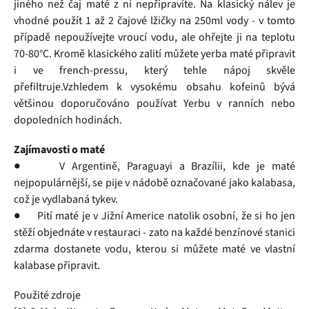
jiného než čaj maté z ní nepřipravíte. Na klasický nálev je
vhodné použít 1 až 2 čajové lžičky na 250ml vody - v tomto
případě nepoužívejte vroucí vodu, ale ohřejte ji na teplotu
70-80°C. Kromě klasického zalití můžete yerba maté připravit
i ve french-pressu, který tehle nápoj skvěle
přefiltruje.Vzhledem k vysokému obsahu kofeinů bývá
většinou doporučováno používat Yerbu v ranních nebo
dopoledních hodinách.
Zajímavosti o maté
● V Argentině, Paraguayi a Brazílii, kde je maté
nejpopulárnější, se pije v nádobě označované jako kalabasa,
což je vydlabaná tykev.
● Pití maté je v Jižní Americe natolik osobní, že si ho jen
stěží objednáte v restauraci - zato na každé benzínové stanici
zdarma dostanete vodu, kterou si můžete maté ve vlastní
kalabase připravit.
Použité zdroje