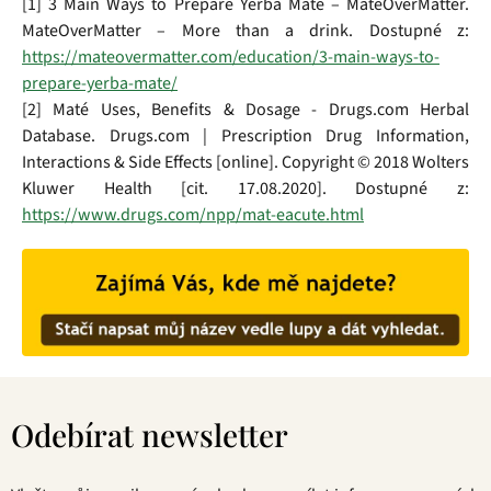
[1] 3 Main Ways to Prepare Yerba Mate – MateOverMatter.
MateOverMatter – More than a drink. Dostupné z:
https://mateovermatter.com/education/3-main-ways-to-
prepare-yerba-mate/
[2] Maté Uses, Benefits & Dosage - Drugs.com Herbal
Database. Drugs.com | Prescription Drug Information,
Interactions & Side Effects [online]. Copyright © 2018 Wolters
Kluwer Health [cit. 17.08.2020]. Dostupné z:
https://www.drugs.com/npp/mat-eacute.html
Z
á
Odebírat newsletter
p
a
t