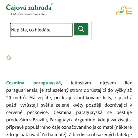
Přejít
na
NÁK
KOŠÍ
obsah
Domů
Slovník pojmů
Maté zelené
Cesmína paraguayská
, latinským názvem Ilex
paraguariensis, je stálezelený strom dorůstající do výšky až
20 metrů. Má vejčité, po kraji vroubkované listy, z jejichž
paždí vyrůstají světle zelené květy později dozrávající v
červené peckovice. Cesmína paraguayská se pěstuje
především v Brazílii, Paraguayi a Argentině, kde ji využívají k
přípravě populárního čaje označovaného jako maté (některé
zdroje pak uvádí Yerba maté). Z hlediska obsažených látek je