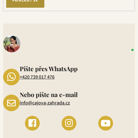
PŘIHLÁSIT SE
i
s
u
V
o
+
P
1
Pište přes WhatsApp
+420 739 017 476
Nebo pište na e-mail
info@cajova-zahrada.cz