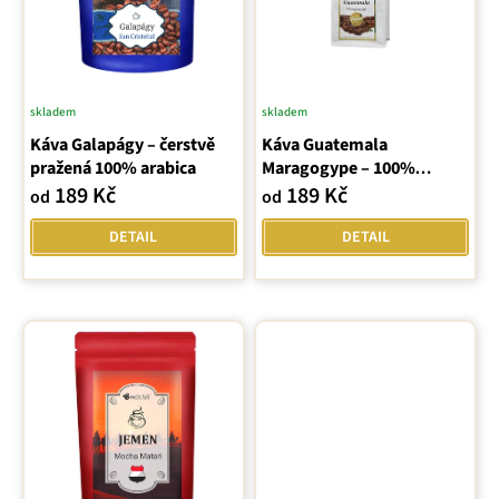
p
r
o
d
u
skladem
skladem
k
Káva Galapágy – čerstvě
Káva Guatemala
t
pražená 100% arabica
Maragogype – 100%
ů
Arabica
189 Kč
189 Kč
od
od
DETAIL
DETAIL