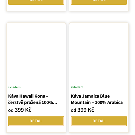
z
z
5
5
hvězdiček.
hvězdiček.
skladem
skladem
Káva Hawaii Kona –
Káva Jamaica Blue
čerstvě pražená 100%
Mountain – 100% Arabica
arabica
399 Kč
399 Kč
od
od
DETAIL
DETAIL