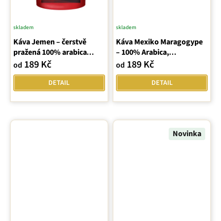
skladem
skladem
Káva Jemen – čerstvě
Káva Mexiko Maragogype
pražená 100% arabica
– 100% Arabica,
Mocha
čokoládové tóny
189 Kč
189 Kč
od
od
DETAIL
DETAIL
Novinka