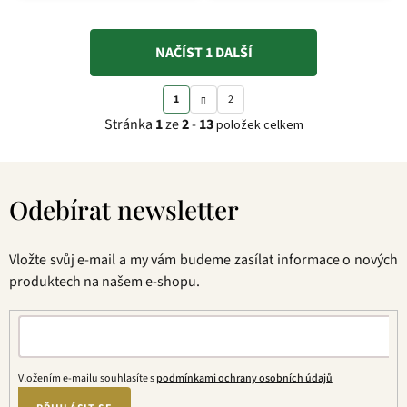
NAČÍST 1 DALŠÍ
S
O
1
2
t
v
Stránka
1
ze
2
-
13
položek celkem
r
l
á
á
Z
n
d
á
k
a
Odebírat newsletter
p
o
c
a
v
í
t
á
p
Vložte svůj e-mail a my vám budeme zasílat informace o nových
í
n
r
produktech na našem e-shopu.
í
v
k
y
v
ý
Vložením e-mailu souhlasíte s
podmínkami ochrany osobních údajů
p