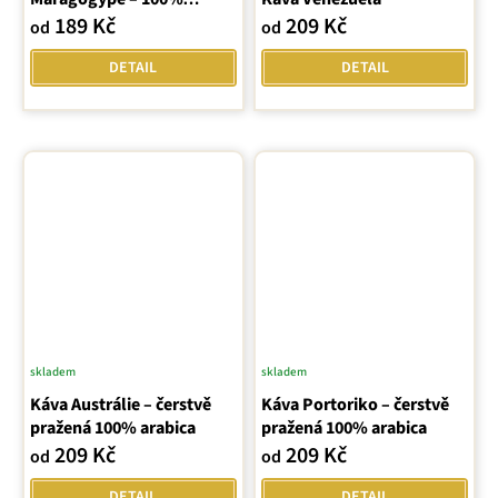
produktu
Arabica, velká zrna
189 Kč
209 Kč
od
od
je
5,0
DETAIL
DETAIL
z
5
hvězdiček.
skladem
skladem
Průměrné
Průměrné
Káva Austrálie – čerstvě
hodnocení
Káva Portoriko – čerstvě
hodnocení
pražená 100% arabica
pražená 100% arabica
produktu
produktu
209 Kč
209 Kč
od
od
je
je
5,0
5,0
DETAIL
DETAIL