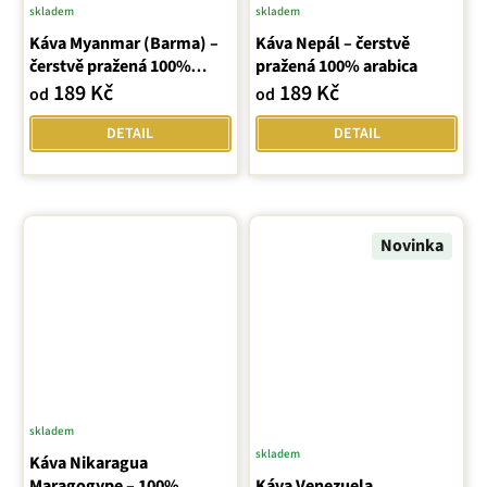
skladem
skladem
Káva Myanmar (Barma) –
Káva Nepál – čerstvě
čerstvě pražená 100%
pražená 100% arabica
arabica
189 Kč
189 Kč
od
od
DETAIL
DETAIL
Novinka
skladem
Průměrné
skladem
Káva Nikaragua
hodnocení
Maragogype – 100%
Káva Venezuela