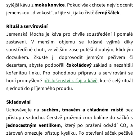
sytější kávu z
moka konvice
. Pokud však chcete nejvíc ocenit
jemenskou „divokost“, užijte si ji jako čistě
černý šálek
.
Rituál a servírování
Jemenská Mocha je káva pro chvíle soustředění i pomalé
zastavení. V menším objemu se krásně vyjímá díky
soustředěné chuti, ve větším zase potěší dlouhým, klidným
dozvukem. Zkuste ji doprovodit jemným pečivem či
dezertem, abyste podpořili
čokoládový
základ a nezahltili
kořenitou linku. Pro pohodlnou přípravu a servírování se
hodí promyšlené
příslušenství k čaji a kávě
, které celý rituál
sjednotí do příjemného proudu.
Skladování
Uchovávejte na
suchém, tmavém a chladném místě
bez
přístupu vzduchu. Čerstvě pražená zrna balíme do sáčků s
jednocestným ventilkem
, který po pražení odvádí CO₂ a
zároveň omezuje přístup kyslíku. Po otevření sáček pečlivě