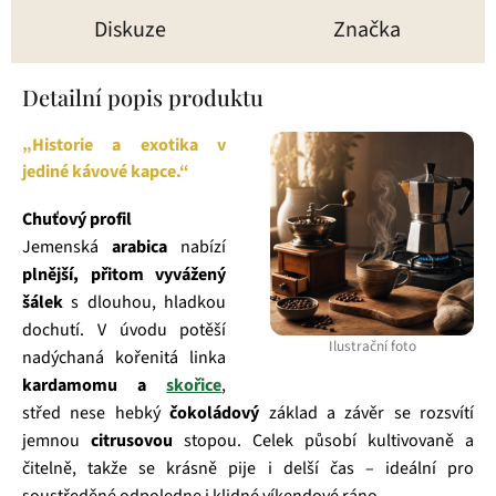
Diskuze
Značka
Detailní popis produktu
„Historie a exotika v
jediné kávové kapce.“
Chuťový profil
Jemenská
arabica
nabízí
plnější, přitom vyvážený
šálek
s dlouhou, hladkou
dochutí. V úvodu potěší
Ilustrační foto
nadýchaná kořenitá linka
kardamomu a
skořice
,
střed nese hebký
čokoládový
základ a závěr se rozsvítí
jemnou
citrusovou
stopou. Celek působí kultivovaně a
čitelně, takže se krásně pije i delší čas – ideální pro