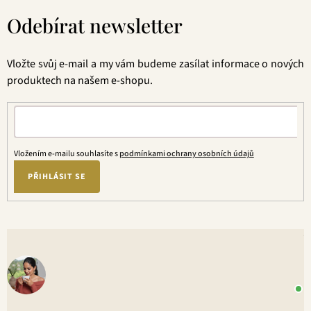
á
Odebírat newsletter
p
a
t
Vložte svůj e-mail a my vám budeme zasílat informace o nových
í
produktech na našem e-shopu.
Vložením e-mailu souhlasíte s
podmínkami ochrany osobních údajů
PŘIHLÁSIT SE
V
o
+
P