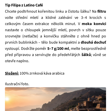
Tip Filipa z Latino Café
Chcete podtrhnout kořenitou linku a čistotu šálku? Na
filtru
volte střední mletí a klidné zalévání ve 3–4 krocích s
celkovým časem extrakce několik minut. V
moka konvici
nastavte o chloupek jemnější mletí, povrch v sítku pouze
srovnejte (netlačte) a konvičku stáhněte z ohně hned po
prvních bublinkách – tělo bude kompaktní a
dlouhá dochuť
vystoupí. Dodržte poměr
5–7 g/200 ml
, melte bezprostředně
před přípravou a servírujte do předehřátých
šálků
; vůně se
otevře naplno.
Složení:
100% zrnková káva arabica
Ilustrační foto.