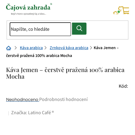
Přejít
na
NÁK
KOŠÍ
obsah
Domů
Káva arabica
Zrnková káva arabica
Káva Jemen –
čerstvě pražená 100% arabica Mocha
Káva Jemen – čerstvě pražená 100% arabica
Mocha
Kód:
Průměrné
Podrobnosti hodnocení
Neohodnoceno
hodnocení
Značka:
Latino Café ®
produktu
je
0,0