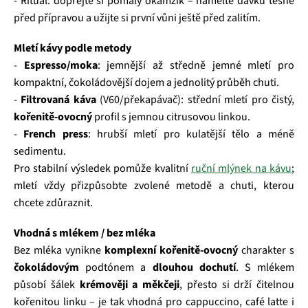
- Rituál: dopřejte si pomalý okamžik – namelte dávku těsně
před přípravou a užijte si první vůni ještě před zalitím.
Mletí kávy podle metody
-
Espresso/moka
: jemnější až středně jemné mletí pro
kompaktní, čokoládovější dojem a jednolitý průběh chuti.
-
Filtrovaná káva
(V60/překapávač): střední mletí pro čistý,
kořenitě‑ovocný
profil s jemnou citrusovou linkou.
-
French press
: hrubší mletí pro kulatější tělo a méně
sedimentu.
Pro stabilní výsledek pomůže kvalitní
ruční mlýnek na kávu
;
mletí vždy přizpůsobte zvolené metodě a chuti, kterou
chcete zdůraznit.
Vhodná s mlékem / bez mléka
Bez mléka vynikne
komplexní kořenitě‑ovocný
charakter s
čokoládovým
podtónem a
dlouhou dochutí
. S mlékem
působí šálek
krémověji a měkčeji
, přesto si drží čitelnou
kořenitou linku – je tak vhodná pro cappuccino, café latte i