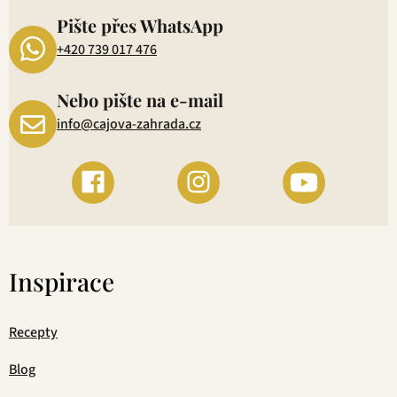
1
Pište přes WhatsApp
+420 739 017 476
Nebo pište na e-mail
info@cajova-zahrada.cz
Inspirace
Recepty
Blog