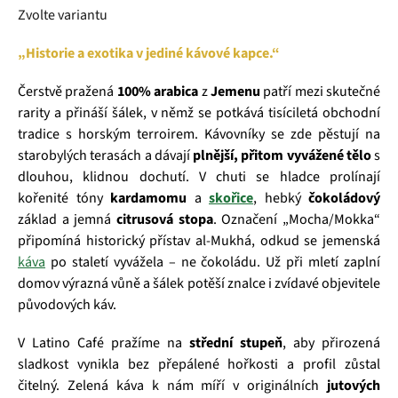
Zvolte variantu
„Historie a exotika v jediné kávové kapce.“
Čerstvě pražená
100% arabica
z
Jemenu
patří mezi skutečné
rarity a přináší šálek, v němž se potkává tisíciletá obchodní
tradice s horským terroirem. Kávovníky se zde pěstují na
starobylých terasách a dávají
plnější, přitom vyvážené tělo
s
dlouhou, klidnou dochutí. V chuti se hladce prolínají
kořenité tóny
kardamomu
a
skořice
, hebký
čokoládový
základ a jemná
citrusová stopa
. Označení „Mocha/Mokka“
připomíná historický přístav al‑Mukhá, odkud se jemenská
káva
po staletí vyvážela – ne čokoládu. Už při mletí zaplní
domov výrazná vůně a šálek potěší znalce i zvídavé objevitele
původových káv.
V Latino Café pražíme na
střední stupeň
, aby přirozená
sladkost vynikla bez přepálené hořkosti a profil zůstal
čitelný. Zelená káva k nám míří v originálních
jutových