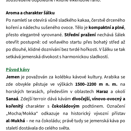
soustředěné odpoledne i klidné víkendové ráno.
Aroma a charakter šálku
Po namletí se otevírá vůně sladkého kakaa, čerstvě drceného
koření a nádechu sušeného ovoce. Tělo je
kompaktní a plné
,
přesto elegantně vyrovnané.
Střední pražení
nechává šálek
otevřít postupně: od voňavého startu přes bohatý střed až
po dlouhé, klidné doznívání bez tvrdé hořkosti. V šálku se tak
setkává jemenská divokost s harmonickou sladkostí.
Původ kávy
Jemen
je považován za kolébku kávové kultury. Arabika se
zde obvykle pěstuje ve výškách
1500–2200 m n. m.
na
horských terasách, především v oblastech
Haraz
a okolí
Sanaá
. Zdejší terroir dává kávám
divočejší, vínovo‑ovocný a
kořenitý
charakter s
čokoládovým
podtónem. Označení
„Mocha/Mokka“ odkazuje na historický vývozní přístav
al‑Mukhá
– ne na čokoládu; právě tudy se jemenská káva po
staletí dostávala do celého světa.