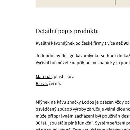
Detailní popis produktu
Kvalitní kávomlýnek od české firmy s více než 90le
Jednoduchý design kávomlýnku se hodí do každ
Vyčistit ho můžete například mechanicky za po
Materiál
: plast - kov.
Barva:
černá.
Mlýnek na kávu značky Lodos je osazen vždy oce
osvědčený způsob výroby zaručuje velmi dlouhou
může při správném zacházení být používán desítk
90 let, jsou stále plně funkční. Systém seřízen
až po velmi jemné. Toto souvisí se zvoleným způ