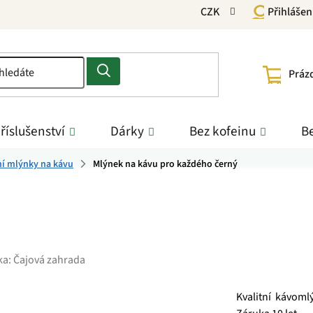
CZK
Přihlášen
NÁKU
Práz
KOŠÍ
říslušenství
Dárky
Bez kofeinu
Be
í mlýnky na kávu
Mlýnek na kávu pro každého černý
ka:
Čajová zahrada
Kvalitní kávoml