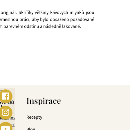
originál. Skříňky většiny kávových mlýnků jsou
í řemeslnou práci, aby bylo dosaženo požadované
ném barevném odstínu a následně lakované.
 si dokáže vybrat každý! Je jedno, jestli máte rádi
urovin, jejich následné šetrné zpracování a také
ní.
ebo
s
Inspirace
šte na
p
mail
Recepty
o@cajova-
rada.cz
Blog