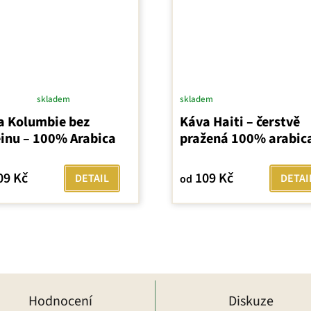
skladem
skladem
ěrné
a Kolumbie bez
Káva Haiti – čerstvě
ocení
einu – 100% Arabica
pražená 100% arabic
uktu
09 Kč
109 Kč
DETAIL
DETAI
od
iček.
Hodnocení
Diskuze