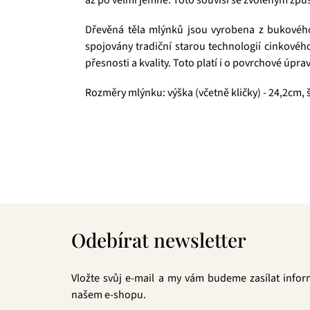
Dřevěná těla mlýnků jsou vyrobena z bukového 
spojovány tradiční starou technologií cinkovéh
přesnosti a kvality. Toto platí i o povrchové ú
Rozměry mlýnku: výška (včetně kličky) - 24,2cm, 
Čajová zahrada je naše vlastní autentická značka, 
prémiové zelené čaje, nebo preferujete spíše rů
velmi přívětivá cena, pak jste tu správně. A pev
Z
á
Odebírat newsletter
p
a
t
Vložte svůj e-mail a my vám budeme zasílat info
í
našem e-shopu.