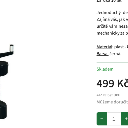
Záruka 10 let.
Jednoduchý de
Zajímá vás, jak 
určitě vám neza
mechanicky za 
Materiál
: plast -
Barva:
černá.
Skladem
499 K
412 Kč bez DPH
Můžeme doručit
−
+