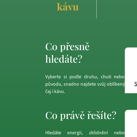
kávu
Co přesně
hledáte?
Vyberte si podle druhu, chuti nebo
S
původu, snadno najdete svůj oblíbený
čaj i kávu.
Co právě řešíte?
Hledáte energii, zklidnění nebo