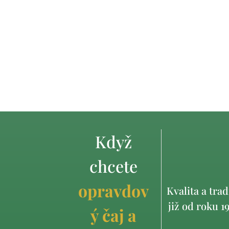
Když
chcete
opravdov
Kvalita a trad
již od roku 1
ý čaj a