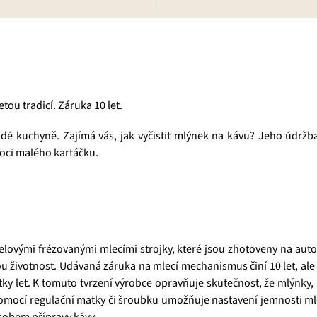
tou tradicí. Záruka 10 let.
é kuchyně. Zajímá vás, jak vyčistit mlýnek na kávu? Jeho údržb
moci malého kartáčku.
lovými frézovanými mlecími strojky, které jsou zhotoveny na auto
 životnost. Udávaná záruka na mlecí mechanismus činí 10 let, al
y let. K tomuto tvrzení výrobce opravňuje skutečnost, že mlýnky,
í pomocí regulační matky či šroubku umožňuje nastavení jemnosti 
sobem přípravy kávy.