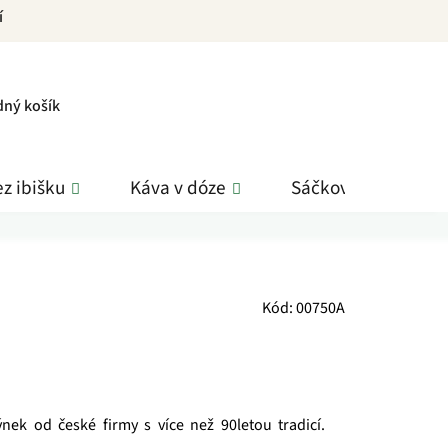
í
PNÍ
dný košík
K
z ibišku
Káva v dóze
Sáčkové čaje
Kód:
00750A
ýnek od české firmy s více než 90letou tradicí.