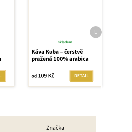
Další
produkt
skladem
Průměrné
Káva Kuba – čerstvě
hodnocení
a
pražená 100% arabica
produktu
je
5,0
109 Kč
L
DETAIL
od
z
5
hvězdiček.
Značka