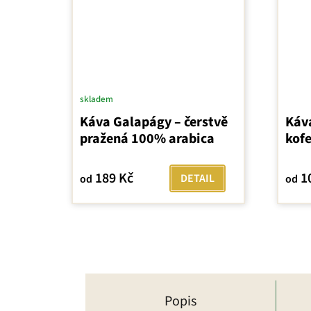
skladem
Prům
Káva Galapágy – čerstvě
Káv
hodn
pražená 100% arabica
kof
prod
je
5,0
189 Kč
1
DETAIL
od
od
z
5
hvězd
Popis