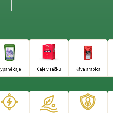
ypané čaje
Čaje v sáčku
Káva arabica