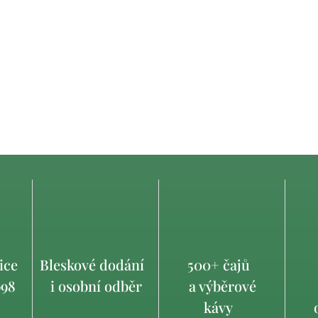
ice
Bleskové dodání
500+ čajů
998
i osobní odběr
a výběrové
kávy
o