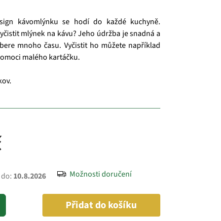
sign kávomlýnku se hodí do každé kuchyně.
vyčistit mlýnek na kávu? Jeho údržba je snadná a
bere mnoho času. Vyčistit ho můžete například
pomoci malého kartáčku.
 kov.
č
Možnosti doručení
 do:
10.8.2026
Přidat do košíku