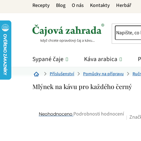
Přejít
Recepty
Blog
O nás
Kontakty
Herbář
na
obsah
Sypané čaje
Káva arabica
P
Příslušenství
Pomůcky na přípravu
Ručn
Domů
Mlýnek na kávu pro každého černý
Průměrné
Podrobnosti hodnocení
Neohodnoceno
Znač
hodnocení
produktu
je