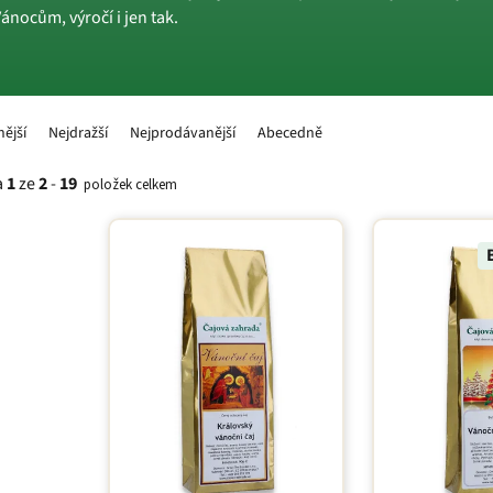
nocům, výročí i jen tak.
nější
Nejdražší
Nejprodávanější
Abecedně
a
1
ze
2
-
19
položek celkem