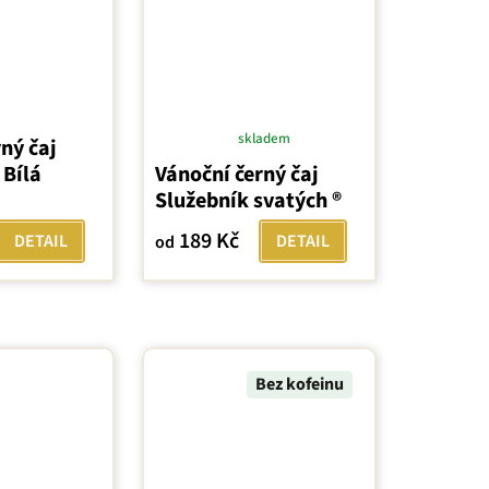
skladem
ný čaj
Průměrné
 Bílá
Vánoční černý čaj
hodnocení
Služebník svatých ®
produktu
je
189 Kč
DETAIL
DETAIL
od
5,0
z
5
hvězdiček.
Bez kofeinu