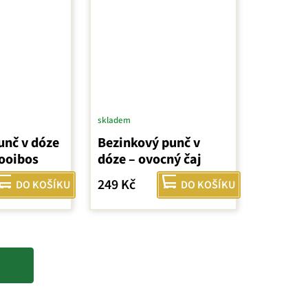
skladem
unč v dóze
Bezinkový punč v
rooibos
dóze – ovocný čaj
249 Kč
DO KOŠÍKU
DO KOŠÍKU