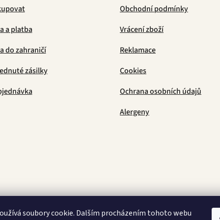
kupovat
Obchodní podmínky
a a platba
Vrácení zboží
 do zahraničí
Reklamace
ednuté zásilky
Cookies
bjednávka
Ochrana osobních údajů
Alergeny
Latino Café
oužívá soubory cookie. Dalším procházením tohoto webu