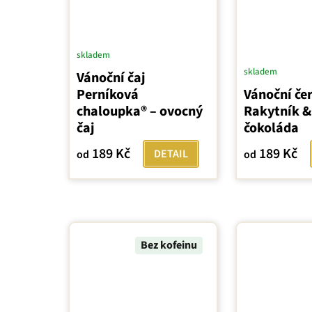
skladem
skladem
Vánoční čaj
Perníková
Vánoční čer
chaloupka® – ovocný
Rakytník &
čaj
čokoláda
189 Kč
189 Kč
DETAIL
od
od
Bez kofeinu