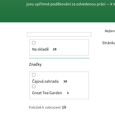
jsou upřímné poděkování za odvedenou práci — k Vá
P
Ř
o
a
Nejlev
s
z
t
e
Stránk
r
n
Na skladě
19
a
í
V
n
p
ý
n
r
p
Značky
í
o
i
p
d
s
a
u
p
Čajová zahrada
18
n
k
r
e
t
o
Great Tea Garden
1
l
ů
d
u
19
Položek k zobrazení:
k