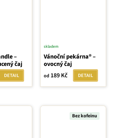
skladem
ndle –
Vánoční pekárna® –
ucený čaj
ovocný čaj
189 Kč
DETAIL
DETAIL
od
Bez kofeinu