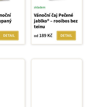
skladem
noční
Vánoční čaj Pečené
sypaný
jablko® – rooibos bez
j
teinu
189 Kč
DETAIL
DETAIL
od