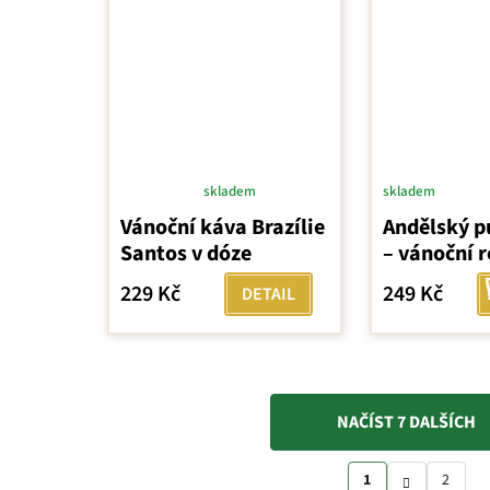
skladem
skladem
Průměrné
Vánoční káva Brazílie
Andělský p
hodnocení
Santos v dóze
– vánoční 
produktu
je
229 Kč
249 Kč
DETAIL
5,0
z
5
hvězdiček.
NAČÍST 7 DALŠÍCH
O
S
v
1
2