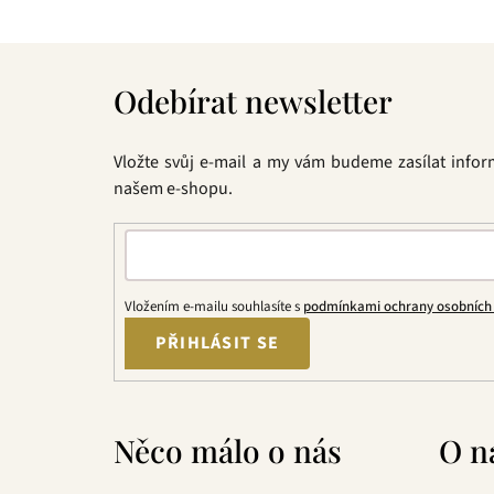
Z
á
Odebírat newsletter
p
a
t
Vložte svůj e-mail a my vám budeme zasílat info
í
našem e-shopu.
Vložením e-mailu souhlasíte s
podmínkami ochrany osobních
PŘIHLÁSIT SE
Něco málo o nás
O n