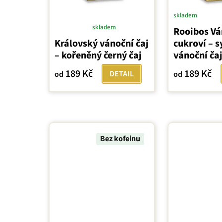
skladem
skladem
Rooibos Vá
Průměrné
Královský vánoční čaj
cukroví – 
hodnocení
– kořeněný černý čaj
vánoční ča
produktu
je
189 Kč
189 Kč
DETAIL
od
od
5,0
z
5
hvězdiček.
Bez kofeinu