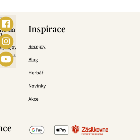
ebo
s
Inspirace
šte na
p
mail
Recepty
o@cajova-
rada.cz
Blog
Herbář
Novinky
Akce
ace