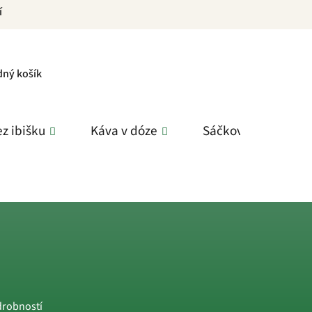
í
PNÍ
dný košík
K
z ibišku
Káva v dóze
Sáčkové čaje
drobností