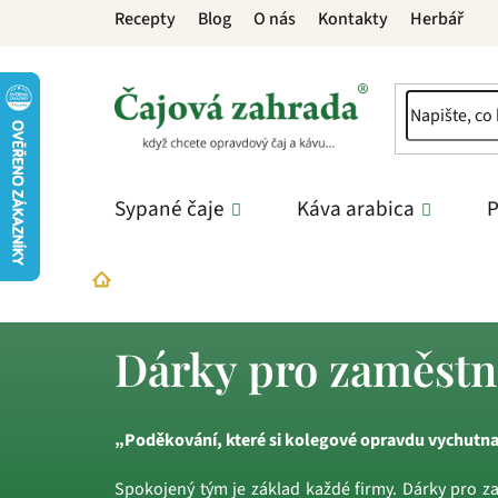
Přejít
Recepty
Blog
O nás
Kontakty
Herbář
na
obsah
Sypané čaje
Káva arabica
P
Dárky
Firemní dárky
Dárky pro zaměstnan
Domů
Dárky pro zaměst
„Poděkování, které si kolegové opravdu vychutnaj
Spokojený tým je základ každé firmy. Dárky pro z