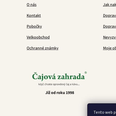
O nás
Jak na
Kontakt
Doprav
Pobočky
Doprava
Velkoobchod
Nevyzv
Ochranné známky
Moje o
Již od roku 1998
Tento web p