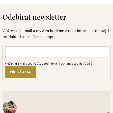
Z
á
Odebírat newsletter
p
a
t
Vložte svůj e-mail a my vám budeme zasílat informace o nových
í
produktech na našem e-shopu.
Vložením e-mailu souhlasíte s
podmínkami ochrany osobních údajů
PŘIHLÁSIT SE
V
o
+