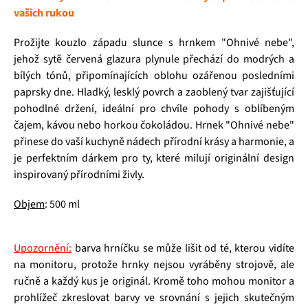
vašich rukou
Prožijte kouzlo západu slunce s hrnkem "Ohnivé nebe",
jehož sytě červená glazura plynule přechází do modrých a
bílých tónů, připomínajících oblohu ozářenou posledními
paprsky dne. Hladký, lesklý povrch a zaoblený tvar zajišťující
pohodlné držení, ideální pro chvíle pohody s oblíbeným
čajem, kávou nebo horkou čokoládou. Hrnek "Ohnivé nebe"
přinese do vaší kuchyně nádech přírodní krásy a harmonie, a
je perfektním dárkem pro ty, které milují originální design
inspirovaný přírodními živly.
Objem
: 500 ml
Upozornění:
barva hrníčku se může lišit od té, kterou vidíte
na monitoru, protože hrnky nejsou vyráběny strojově, ale
ručně a každý kus je originál. Kromě toho mohou monitor a
prohlížeč zkreslovat barvy ve srovnání s jejich skutečným