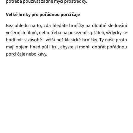
potřeba používat žádné mycí prostředky.
Velké hrnky pro pořádnou porci čaje
Bez ohledu na to, zda hledáte hrníčky na dlouhé sledování
večerních filmů, nebo třeba na posezení s přáteli, vždycky se
hodí mít v zásobě i větší než klasické hrníčky. Ty naše proto
mají objem hned půl litru, abyste si mohli dopřát pořádnou
porci čaje nebo kávy.
Čajová zahrada je naše vlastní autentická značka, která pro
vás již více než 20 let dováží stovky různých čajů, z nichž si
dokáže vybrat každý! Je jedno, jestli máte rádi prémiové
zelené čaje, nebo preferujete spíše různé ovocné směsi.
Pokud je pro vás prioritou kvalita použitých surovin, jejich
následné šetrné zpracování a také velmi přívětivá cena, pak
jste tu správně. A pevně věříme, že jakmile naše produkty
jednou ochutnáte, budete nadšení.