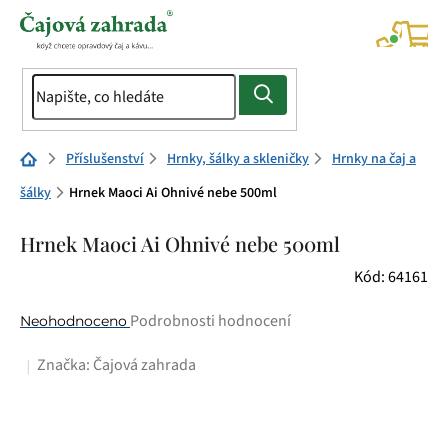
Přejít
na
NÁK
KOŠÍ
obsah
Domů
Příslušenství
Hrnky, šálky a skleničky
Hrnky na čaj a
šálky
Hrnek Maoci Ai Ohnivé nebe 500ml
Hrnek Maoci Ai Ohnivé nebe 500ml
Kód:
64161
Průměrné
Podrobnosti hodnocení
Neohodnoceno
hodnocení
Značka:
Čajová zahrada
produktu
je
0,0
z