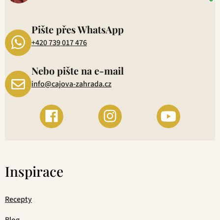
P
1
Pište přes WhatsApp
+420 739 017 476
Nebo pište na e-mail
info@cajova-zahrada.cz
Inspirace
Recepty
Blog