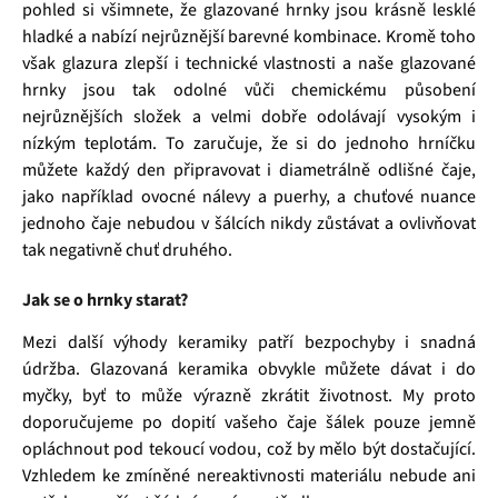
pohled si všimnete, že glazované hrnky jsou krásně lesklé
hladké a nabízí nejrůznější barevné kombinace. Kromě toho
však glazura zlepší i technické vlastnosti a naše glazované
hrnky jsou tak odolné vůči chemickému působení
nejrůznějších složek a velmi dobře odolávají vysokým i
nízkým teplotám. To zaručuje, že si do jednoho hrníčku
můžete každý den připravovat i diametrálně odlišné čaje,
jako například ovocné nálevy a puerhy, a chuťové nuance
jednoho čaje nebudou v šálcích nikdy zůstávat a ovlivňovat
tak negativně chuť druhého.
Jak se o hrnky starat?
Mezi další výhody keramiky patří bezpochyby i snadná
údržba. Glazovaná keramika obvykle můžete dávat i do
myčky, byť to může výrazně zkrátit životnost. My proto
doporučujeme po dopití vašeho čaje šálek pouze jemně
opláchnout pod tekoucí vodou, což by mělo být dostačující.
Vzhledem ke zmíněné nereaktivnosti materiálu nebude ani