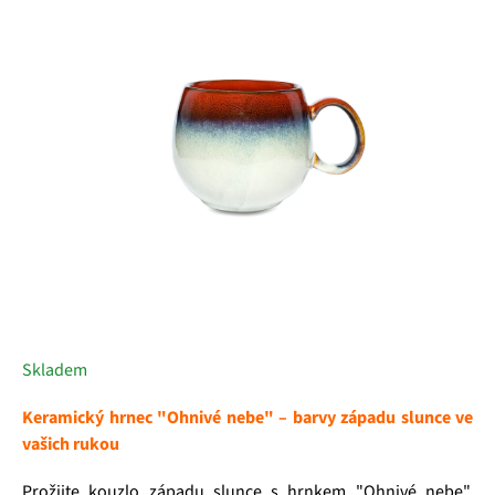
5
hvězdiček.
Skladem
Keramický hrnec "Ohnivé nebe" – barvy západu slunce ve
vašich rukou
Prožijte kouzlo západu slunce s hrnkem "Ohnivé nebe",