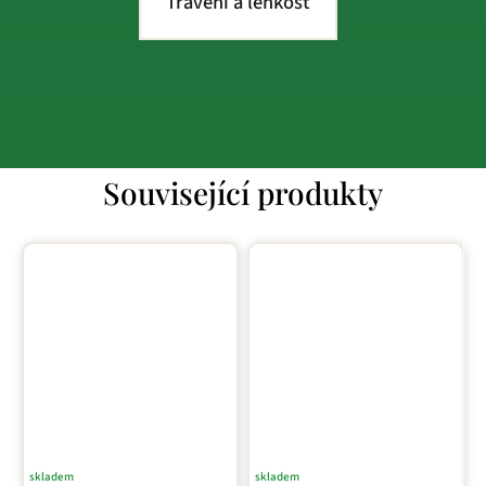
Trávení a lehkost
Související produkty
skladem
skladem
Průměrné