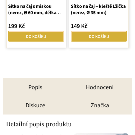
Sítko na čaj s miskou
Sítko na čaj – kleště Lžička
hodnocení
(nerez, Ø 60 mm, délka
(nerez, Ø 35 mm)
produktu
145 mm)
je
199 Kč
149 Kč
5,0
z
DO KOŠÍKU
DO KOŠÍKU
5
hvězdiček.
Popis
Hodnocení
Diskuze
Značka
Detailní popis produktu