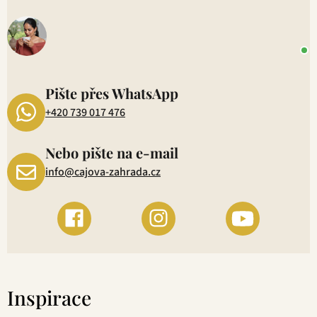
o
+
P
1
Pište přes WhatsApp
+420 739 017 476
Nebo pište na e-mail
info@cajova-zahrada.cz
Inspirace