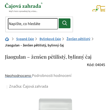
Přejít
na
NÁK
KOŠÍ
obsah
Domů
Sypané čaje
Bylinkové čaje
Ženšen pětilistý
Jiaogulan – ženšen pětilistý, bylinný čaj
Jiaogulan – ženšen pětilistý, bylinný čaj
Kód:
04045
Průměrné
Podrobnosti hodnocení
Neohodnoceno
hodnocení
Značka:
Čajová zahrada
produktu
je
0,0
z