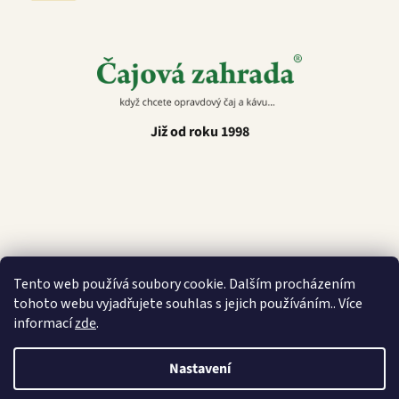
Již od roku 1998
Latino Café
Tento web používá soubory cookie. Dalším procházením
tohoto webu vyjadřujete souhlas s jejich používáním.. Více
informací
zde
.
Nastavení
Vytvořil Shoptet