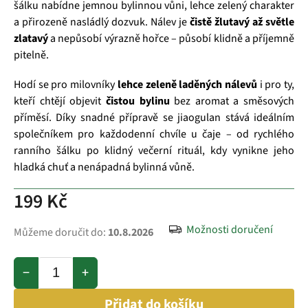
šálku nabídne jemnou bylinnou vůni, lehce zelený charakter
a přirozeně nasládlý dozvuk. Nálev je
čistě žlutavý až světle
zlatavý
a nepůsobí výrazně hořce – působí klidně a příjemně
pitelně.
Hodí se pro milovníky
lehce zeleně laděných nálevů
i pro ty,
kteří chtějí objevit
čistou bylinu
bez aromat a směsových
příměsí. Díky snadné přípravě se jiaogulan stává ideálním
společníkem pro každodenní chvíle u čaje – od rychlého
ranního šálku po klidný večerní rituál, kdy vynikne jeho
hladká chuť a nenápadná bylinná vůně.
199 Kč
Možnosti doručení
Můžeme doručit do:
10.8.2026
−
+
Přidat do košíku