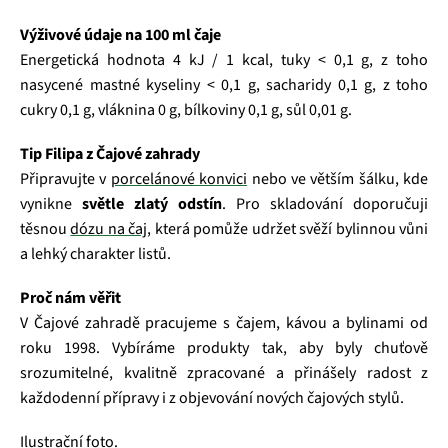
Výživové údaje na 100 ml čaje
Energetická hodnota 4 kJ / 1 kcal, tuky < 0,1 g, z toho
nasycené mastné kyseliny < 0,1 g, sacharidy 0,1 g, z toho
cukry 0,1 g, vláknina 0 g, bílkoviny 0,1 g, sůl 0,01 g.
Tip Filipa z Čajové zahrady
Připravujte v
porcelánové konvici
nebo ve větším šálku, kde
vynikne
světle zlatý odstín
. Pro skladování doporučuji
těsnou
dózu na čaj
, která pomůže udržet svěží bylinnou vůni
a lehký charakter listů.
Proč nám věřit
V Čajové zahradě pracujeme s čajem, kávou a bylinami od
roku 1998. Vybíráme produkty tak, aby byly chuťově
srozumitelné, kvalitně zpracované a přinášely radost z
každodenní přípravy i z objevování nových čajových stylů.
Ilustrační foto.