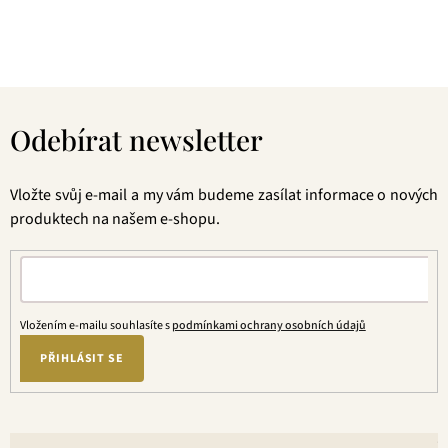
jednou ochutnáte, budete nadšení.
Z
á
Odebírat newsletter
p
a
t
Vložte svůj e-mail a my vám budeme zasílat informace o nových
í
produktech na našem e-shopu.
Vložením e-mailu souhlasíte s
podmínkami ochrany osobních údajů
PŘIHLÁSIT SE
V