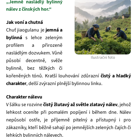
„Jemně nasládlý bylinný
nálev z čínských hor.“
Jak voní a chutná
Chuť jiaogulanu je
jemná a
bylinná
s lehce zeleným
profilem a přirozeně
nasládlým dozvukem. Vůně
Ilustrační foto
působí decentně, svěže
bylinně, bez těžkých či
kořeněných tónů. Kratší louhování zdůrazní
čistý a hladký
charakter
, delší zvýrazní plnější bylinnou linku.
Charakter nálevu
V šálku se rozvine
čistý žlutavý až světle zlatavý nálev
, jehož
lehkost oceníte při pomalém popíjení i během dne. Nálev
nepůsobí ostře, je příjemně pitelný a přístupný i pro
zákazníky, kteří běžně sahají po jemnějších zelených čajích či
lehkých bylinných nálevech.