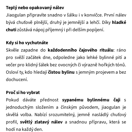
Teplý nebo opakovaný nálev
Jiaogulan připravíte snadno v šálku i v konvičce. První nálev
bývá chuťově plnější, druhý je jemnější a lehčí. Díky
hladké
chuti
zůstává nápoj příjemný i při delším popíjení.
Kdy si ho vychutnáte
Skvěle zapadne do
každodenního čajového rituálu
: ráno
pro svěží začátek dne, odpoledne jako lehké bylinné pití a
večer pro klidný šálek bez ovocných či výrazně hořkých tónů.
Osloví ty, kdo hledají
čistou bylinu
s jemným projevem a bez
dochucení.
Proč si ho vybrat
Pokud dáváte přednost
sypanému bylinnému čaji
s
jednoduchým složením a čínským původem, jiaogulan je
skvělá volba. Nabízí srozumitelný, jemně nasládlý chuťový
profil,
světlý zlatavý nálev
a snadnou přípravu, která se
hodí na každý den.