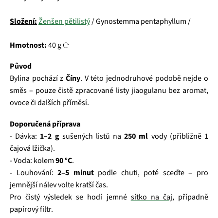
Složení:
Ženšen pětilistý
/ Gynostemma pentaphyllum /
Hmotnost:
40 g ℮
Původ
Bylina pochází z
Číny
. V této jednodruhové podobě nejde o
směs – pouze čistě zpracované listy jiaogulanu bez aromat,
ovoce či dalších příměsí.
Doporučená příprava
- Dávka:
1–2 g
sušených listů na
250 ml
vody (přibližně 1
čajová lžička).
- Voda: kolem
90 °C
.
- Louhování:
2–5 minut
podle chuti, poté sceďte – pro
jemnější nálev volte kratší čas.
Pro čistý výsledek se hodí jemné
sítko na čaj
, případně
papírový filtr.