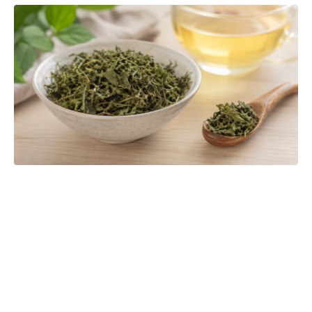
Čajová zahrada je naše vlastní autentická značka, která pro
vás již více než 20 let dováží stovky různých čajů, z nichž si
dokáže vybrat každý! Je jedno, jestli máte rádi prémiové
zelené čaje, nebo preferujete spíše různé ovocné směsi.
Pokud je pro vás prioritou kvalita použitých surovin, jejich
následné šetrné zpracování a také velmi přívětivá cena, pak
jste tu správně. A pevně věříme, že jakmile naše produkty