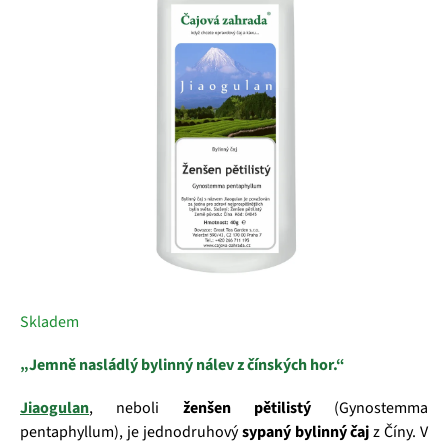
5
hvězdiček.
Skladem
„Jemně nasládlý bylinný nálev z čínských hor.“
Jiaogulan
, neboli
ženšen pětilistý
(Gynostemma
pentaphyllum), je jednodruhový
sypaný bylinný čaj
z Číny. V