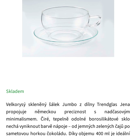
hvězdiček.
Skladem
Velkorysý skleněný šálek Jumbo z dílny Trendglas Jena
propojuje německou preciznost s nadčasovým
minimalismem. Čiré, tepelně odolné borosilikátové sklo
nechá vyniknout barvě nápoje – od jemných zelených čajů po
sametovou horkou čokoládu. Díky objemu 400 ml je ideální