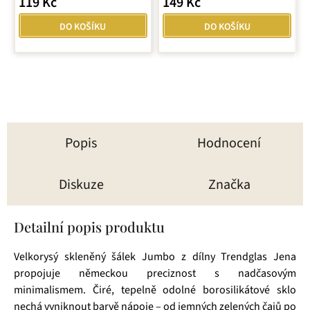
119 Kč
149 Kč
4,0
z
DO KOŠÍKU
DO KOŠÍKU
5
hvězdiček.
Popis
Hodnocení
Diskuze
Značka
Detailní popis produktu
Velkorysý skleněný šálek Jumbo z dílny Trendglas Jena
propojuje německou preciznost s nadčasovým
minimalismem. Čiré, tepelně odolné borosilikátové sklo
nechá vyniknout barvě nápoje – od jemných zelených čajů po