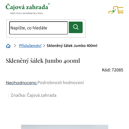
Přejít
na
NÁK
KOŠÍ
obsah
Domů
Příslušenství
Skleněný šálek Jumbo 400ml
Skleněný šálek Jumbo 400ml
Kód:
72085
Průměrné
Podrobnosti hodnocení
Neohodnoceno
hodnocení
Značka:
Čajová zahrada
produktu
je
0,0
z
5