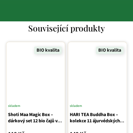
Související produkty
BIO kvalita
BIO kvalita
skladem
skladem
Průměrné
Shoti Maa Magic Box –
hodnocení
HARI TEA Buddha Box –
dárkový set 12 bio čajů v
kolekce 11 ájurvédských
produktu
sáčcích
čajů (11×2 g)
je