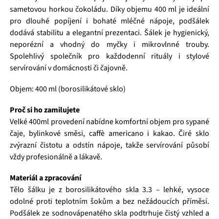
sametovou horkou čokoládu. Díky objemu 400 ml je ideální
pro dlouhé popíjení i bohaté mléčné nápoje, podšálek
dodává stabilitu a elegantní prezentaci. Šálek je hygienický,
neporézní a vhodný do myčky i mikrovlnné trouby.
Spolehlivý společník pro každodenní rituály i stylové
servírování v domácnosti či čajovně.
Objem: 400 ml (borosilikátové sklo)
Proč si ho zamilujete
Velké 400ml provedení nabídne komfortní objem pro sypané
čaje, bylinkové směsi, caffè americano i kakao. Čiré sklo
zvýrazní čistotu a odstín nápoje, takže servírování působí
vždy profesionálně a lákavě.
Materiál a zpracování
Tělo šálku je z borosilikátového skla 3.3 – lehké, vysoce
odolné proti teplotním šokům a bez nežádoucích příměsí.
Podšálek ze sodnovápenatého skla podtrhuje čistý vzhled a