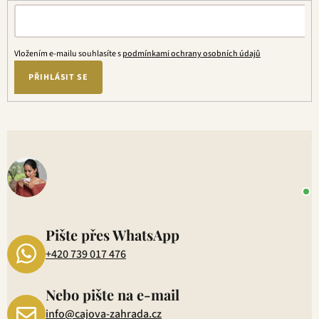
Vložením e-mailu souhlasíte s
podmínkami ochrany osobních údajů
PŘIHLÁSIT SE
V
o
+
P
1
Pište přes WhatsApp
+420 739 017 476
Nebo pište na e-mail
info@cajova-zahrada.cz