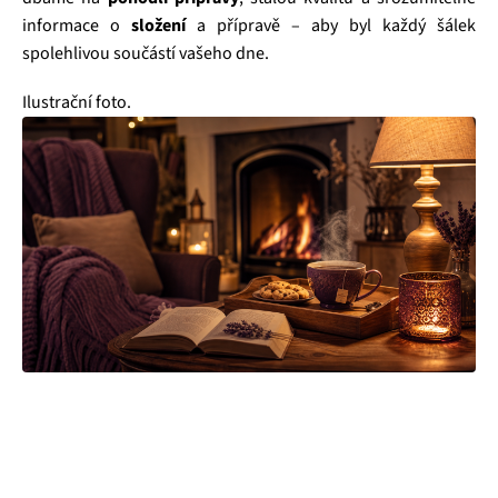
informace o
složení
a přípravě – aby byl každý šálek
spolehlivou součástí vašeho dne.
Ilustrační foto.
Hledáte prémiové čaje, které budou směsící poctivých čajů a
vybraného koření produkovaného v BIO kvalitě? Tak to jste
tu správně! Přesně takové jsou totiž produkty od společnosti