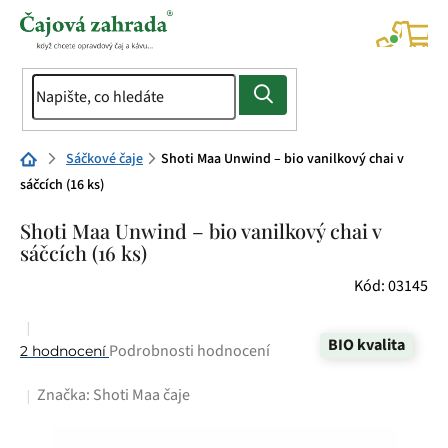
Přejít
na
NÁK
KOŠÍ
obsah
Domů
Sáčkové čaje
Shoti Maa Unwind – bio vanilkový chai v
sáčcích (16 ks)
Shoti Maa Unwind – bio vanilkový chai v
sáčcích (16 ks)
Kód:
03145
BIO kvalita
Průměrné
Podrobnosti hodnocení
2 hodnocení
hodnocení
Značka:
Shoti Maa čaje
produktu
je
5,0