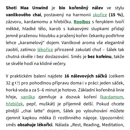
Shoti Maa Unwind
je
bio kořeněný nálev
ve stylu
vanilkového chai
, postavený na harmonii
skořice
(15 %)
,
zázvoru, kardamomu a hřebíčku.
Rooibos
s fenyklem tvoří
měkké, hladké tělo, karob s kakaovými slupkami přidají
jemně praženou hloubku a pražený kořen čekanky podtrhne
lehce „karamelový“ dojem. Vanilkové aroma vše elegantně
zaoblí, zatímco
lékořice
přirozeně zakulatí chuť – šálek tak
chutná skvěle i bez doslazování. Směs je
bez kofeinu
, takže
se skvěle hodí na klidné večery.
V praktickém balení najdete
16 nálevových sáčků
(celkem
32 g ℮) pro pohodlnou přípravu doma i v práci: jeden sáček,
horká voda a za 5–6 minut je hotovo. Základní kořeněná linie
hřeje,
vanilka
zjemňuje a dozvuk koření (
kardamom
,
hřebíček
, pepř, muškát) je příjemně delší. Pokud chcete
plnější „chai latte“ dojem, šálek po vylouhování můžete
zjemnit kapkou mléka či rostlinného nápoje. Upozornění:
směs
obsahuje lékořici
. Nálada „Rest, Reading, Meditation,