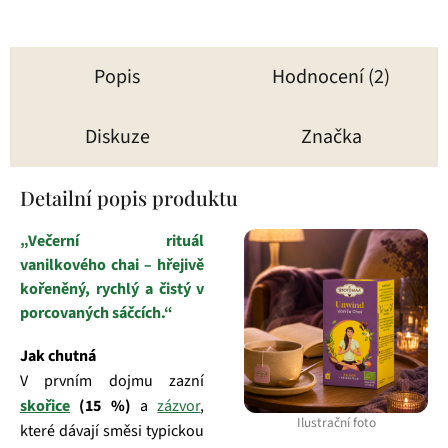
Popis
Hodnocení (2)
Diskuze
Značka
Detailní popis produktu
„Večerní rituál
vanilkového chai – hřejivě
kořeněný, rychlý a čistý v
porcovaných sáčcích.“
Jak chutná
V prvním dojmu zazní
skořice
(15 %)
a
zázvor
,
Ilustrační foto
které dávají směsi typickou