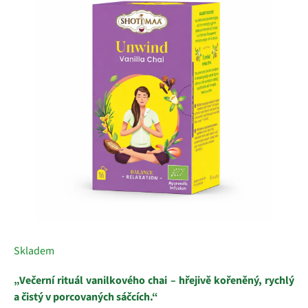
z
5
hvězdiček.
Skladem
„Večerní rituál vanilkového chai – hřejivě kořeněný, rychlý
a čistý v porcovaných sáčcích.“