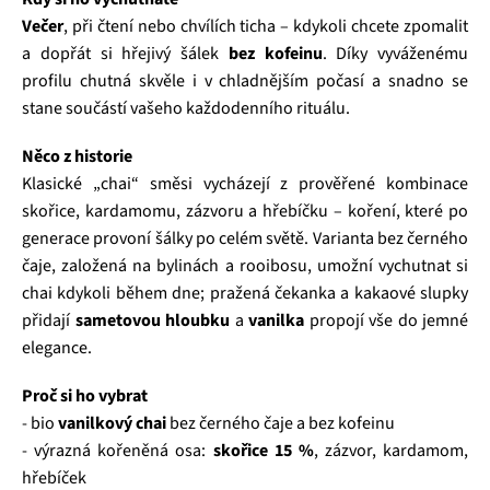
Večer
, při čtení nebo chvílích ticha – kdykoli chcete zpomalit
a dopřát si hřejivý šálek
bez kofeinu
. Díky vyváženému
profilu chutná skvěle i v chladnějším počasí a snadno se
stane součástí vašeho každodenního rituálu.
Něco z historie
Klasické „chai“ směsi vycházejí z prověřené kombinace
skořice, kardamomu, zázvoru a hřebíčku – koření, které po
generace provoní šálky po celém světě. Varianta bez černého
čaje, založená na bylinách a rooibosu, umožní vychutnat si
chai kdykoli během dne; pražená čekanka a kakaové slupky
přidají
sametovou hloubku
a
vanilka
propojí vše do jemné
elegance.
Proč si ho vybrat
- bio
vanilkový chai
bez černého čaje a bez kofeinu
- výrazná kořeněná osa:
skořice 15 %
, zázvor, kardamom,
hřebíček