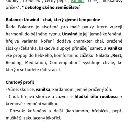
slupky*, hřebíček*, černý pepř*,
vanilka
* (1 %), muškátový
oříšek*.
* z ekologického zemědělství
Balance: Unwind – chai, který zjemní tempo dne
Řada Balance je stvořená pro malé pauzy, které vracejí
harmonii do běžného rytmu.
Unwind
je její jemně kořeněná,
hřejivá varianta: koření dodává charakter chai, pražené
složky (čekanka, kakaové slupky) přinášejí samet, a
vanilka
vše propojí do hebkého, komfortního zážitku. Nálada „
Rest
,
Reading, Meditation, Contemplation“ vystihuje chvíle, ke
kterým se budete rádi vracet.
Chuťový profil
- Vůně: skořice,
vanilka
, kardamom, jemně pražený tón.
- Chuť: hřejivá skořice a zázvor →
hladké tělo rooibosu
→
krémové zjemnění vanilkou.
- Dozvuk: kořeněný a delší (kardamom, hřebíček, pepř,
muškát), zakulacený lékořicí.