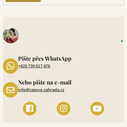
V
o
+
P
1
Pište přes WhatsApp
+420 739 017 476
Nebo pište na e-mail
info@cajova-zahrada.cz