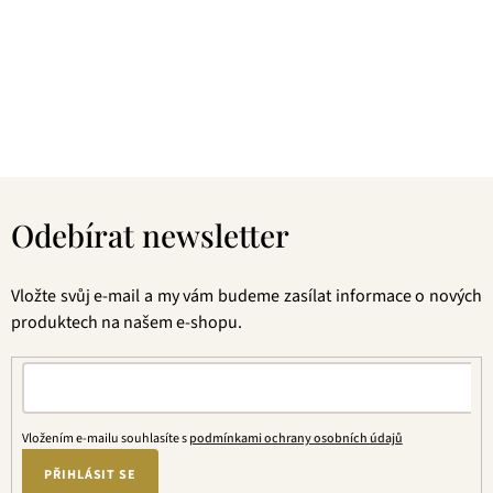
Shoti Maa, pro kterou je kvalita tou hlavní prioritou. Ať už si
vyberete kterýkoliv čaj, dostane se vám do rukou produkt
postavený na základě staletími prověřených principů
ajurvédy. A ta chuť… Tomu zkrátka a dobře nejde odolat.
Z
á
Odebírat newsletter
p
a
t
Vložte svůj e-mail a my vám budeme zasílat informace o nových
í
produktech na našem e-shopu.
Vložením e-mailu souhlasíte s
podmínkami ochrany osobních údajů
PŘIHLÁSIT SE