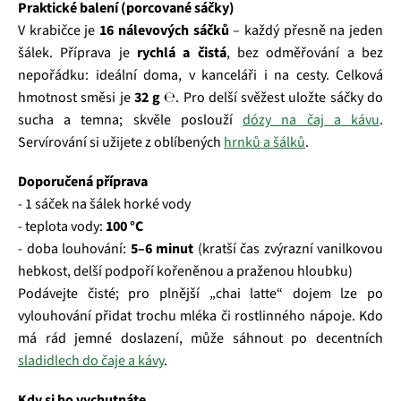
Praktické balení (porcované sáčky)
V krabičce je
16 nálevových sáčků
– každý přesně na jeden
šálek. Příprava je
rychlá a čistá
, bez odměřování a bez
nepořádku: ideální doma, v kanceláři i na cesty. Celková
hmotnost směsi je
32 g ℮
. Pro delší svěžest uložte sáčky do
sucha a temna; skvěle poslouží
dózy na čaj a kávu
.
Servírování si užijete z oblíbených
hrnků a šálků
.
Doporučená příprava
- 1 sáček na šálek horké vody
- teplota vody:
100 °C
- doba louhování:
5–6 minut
(kratší čas zvýrazní vanilkovou
hebkost, delší podpoří kořeněnou a praženou hloubku)
Podávejte čisté; pro plnější „chai latte“ dojem lze po
vylouhování přidat trochu mléka či rostlinného nápoje. Kdo
má rád jemné doslazení, může sáhnout po decentních
sladidlech do čaje a kávy
.
Kdy si ho vychutnáte