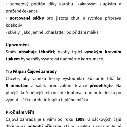
- sametový podtón díky karobu, kakaovým slupkám a
pražené čekance
-
porcované sáčky
pro jistotu chuti a rychlou přípravu
kdekoliv
- skvělý i jako jemné „chai latte“ po přidání mléka
Upozornění
Směs
obsahuje lékořici
; osoby trpící
vysokým krevním
tlakem
by se měly vyvarovat nadměrné konzumace.
Tip Filipa z Čajové zahrady
Chcete, aby vanilka hezky vystoupila? Zůstaňte blíž ke
5 minutám
a šálek před zalitím krátce
předehřejte
. Na
plnější, kořeněnější tělo nechte louhovat o minutu déle a po
vyjmutí sáčku přidejte kapku teplého mléka.
Proč nám věřit
Čajová zahrada je s vámi od roku
1998
. U sáčkových čajů
dbáme na
pohodlí přípravy
, stálou kvalitu a srozumitelné