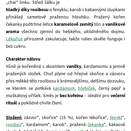
„chai“ linku. Střed šálku je
hladký díky rooibosu
a fenyklu; karob s kakaovými slupkami
přinášejí sametově praženou hloubku. Pražený kořen
čekanky podtrhne lehce
karamelově zemitý
tón a
vanilkové
aroma
všechno zjemní do hebkého, uklidněného dojmu.
Lékořice
přirozeně zakulacuje, takže nálev skvěle funguje i
bez cukru.
Charakter nálevu
Vůně je kořeněná s akcentem
vanilky
, kardamomu a jemně
pražených složek. Chuť plyne od hřejivé skořice a zázvoru
přes měkké tělo rooibosu k krémovějšímu, delšímu dozvuku,
ve kterém se potkává
kardamom
,
hřebíček
, černý pepř a
muškátový oříšek. Směs je
bez kofeinu
– ideální pro
večerní
rituál
a poklidné chvíle čtení.
Složení:
zázvor*, skořice* (15 %), kořen lékořice*,
fenykl
*,
rooibos
*, kardamom*, karob*, pražená
čekanka
*, kakaové