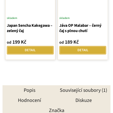
skladem
skladem
Průměrné
Japan Sencha Kakegawa –
hodnocení
Jáva OP Malabar – černý
zelený čaj
čaj s plnou chutí
produktu
je
199 Kč
189 Kč
od
od
5,0
z
DETAIL
DETAIL
5
hvězdiček.
Popis
Související soubory (1)
Hodnocení
Diskuze
Značka