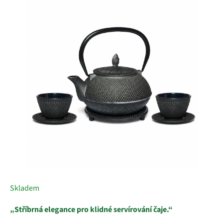
0,0
z
5
hvězdiček.
Skladem
„Stříbrná elegance pro klidné servírování čaje.“