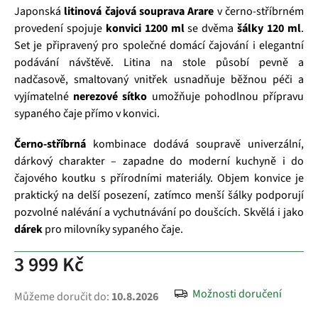
Japonská
litinová čajová souprava Arare
v černo‑stříbrném
provedení spojuje
konvici 1200 ml
se dvěma
šálky 120 ml
.
Set je připravený pro společné domácí čajování i elegantní
podávání návštěvě. Litina na stole působí pevně a
nadčasově, smaltovaný vnitřek usnadňuje běžnou péči a
vyjímatelné
nerezové sítko
umožňuje pohodlnou přípravu
sypaného čaje přímo v konvici.
Černo‑stříbrná
kombinace dodává soupravě univerzální,
dárkový charakter – zapadne do moderní kuchyně i do
čajového koutku s přírodními materiály. Objem konvice je
praktický na delší posezení, zatímco menší šálky podporují
pozvolné nalévání a vychutnávání po doušcích. Skvělá i jako
dárek
pro milovníky sypaného čaje.
3 999 Kč
Možnosti doručení
Můžeme doručit do:
10.8.2026