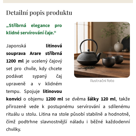
Detailní popis produktu
„Stříbrná elegance pro
klidné servírování čaje.“
Japonská
litinová
souprava Arare stříbrná
1200 ml
je ucelený čajový
set pro chvíle, kdy chcete
podávat sypaný čaj
Ilustrační foto
upraveně a v klidném
tempu. Spojuje
litinovou
konvici
o objemu
1200 ml
se dvěma
šálky 120 ml
, takže
přirozeně vede k postupnému servírování a sdílenému
rituálu u stolu. Litina na stole působí stabilně a hodnotně,
čímž podtrhne slavnostnější náladu i běžné každodenní
chvilky.