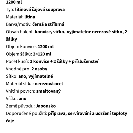
1200 ml
Typ:
litinová čajová souprava
Materiál:
litina
Barva/motiv:
černá a stříbrná
Obsah balení:
konvice, víčko, vyjímatelné nerezové sítko, 2
šálky
Objem konvice:
1200 ml
Objem šálků:
2×120 ml
Počet kusů:
1 konvice + 2 šálky + příslušenství
Vhodné pro:
2 osoby
Sítko:
ano, vyjímatelné
Materiál sítka:
nerezová ocel
Vnitřní povrch:
smaltovaný
Víčko:
ano
Země původu:
Japonsko
Doporučené použití:
příprava, servírování a udržení teploty
čaje