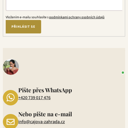
Vložením e-mailu souhlasíte s
podmínkami ochrany osobních údajů
PŘIHLÁSIT SE
V
o
+
P
1
Pište přes WhatsApp
+420 739 017 476
Nebo pište na e-mail
info@cajova-zahrada.cz