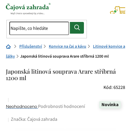
Přejít
na
NÁK
KOŠÍ
obsah
Domů
Příslušenství
Konvice na čaj a kávu
Litinové konvice a
šálky
Japonská litinová souprava Arare stříbrná 1200 ml
Japonská litinová souprava Arare stříbrná
1200 ml
Kód:
65228
Novinka
Průměrné
Podrobnosti hodnocení
Neohodnoceno
hodnocení
Značka:
Čajová zahrada
produktu
je