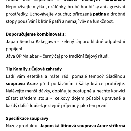
Nepoužívejte myčku, drátěnky, hrubé houbičky ani agresivní
prostředky. Uchovávejte v suchu; přirozená
patina
a drobné
stopy používání k litině patří a nemají vliv na funkčnost.
Doporučujeme kombinovat s:
Japan Sencha Kakegawa – zelený čaj pro klidné odpolední
popíjení.
Jáva OP Malabar – černý čaj pro tradiční čajový rituál.
Tip Kamily z Čajové zahrady
Ladí vám estetika a máte rádi pomalé tempo? Sladěnou
soupravu Arare
před podáváním i šálky krátce prohřejte.
Nalévejte menší dávky, doplňujte postupně a nechte konvici
zůstat středem stolu – celkový dojem působí upraveně a
každý další doušek je stejně příjemný jako ten první.
Specifikace soupravy
Název produktu:
Japonská litinová souprava Arare stříbrná