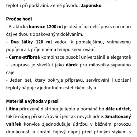
teplotu při podávání. Země původu:
Japonsko
.
Proč se hodí
- Praktická
konvice 1200 ml
je ideální na delší posezení nebo
čaj ve dvou s opakovaným doléváním.
-
Dva šálky 120 ml
vedou k pomalejšímu, vnímavému
popíjení a k příjemnému tempu servírování.
-
Černo‑stříbrná
kombinace působí univerzálně a elegantně
– souprava je skvělá i jako
dárek
pro milovníky sypaného
čaje.
- Jeden set, který pokryje přípravu, servírování i udržení
teploty nápoje v jednotném estetickém stylu.
Materiál a výhoda v praxi
Litina
přirozeně distribuuje teplo a pomáhá ho
déle udržet
,
takže nápoj při servírování jen tak nevychladne.
Smaltovaný
vnitřek
konvice zjednodušuje údržbu v běžném provozu
domácnosti a chrání čajový nápoj před přímým stykem s