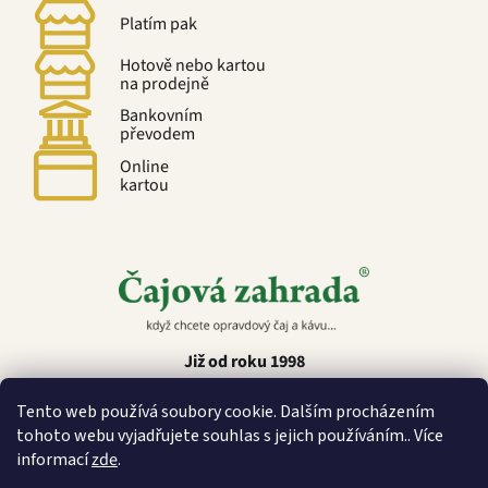
Platím pak
Hotově nebo kartou
na prodejně
Bankovním
převodem
Online
kartou
Již od roku 1998
Tento web používá soubory cookie. Dalším procházením
tohoto webu vyjadřujete souhlas s jejich používáním.. Více
informací
zde
.