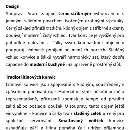
Design
Souprava Arare zaujme
černo‑stříbrným
vyhotovením s
jemným reliéfním povrchem tvořeným drobnými výstupky.
Černý základ přináší tradiční, klidný dojem a stříbrné akcenty
dodávají moderní, čistý vzhled. Tvar konvice je vyvážený pro
pohodlné nalévání a šálky svým kompaktním objemem
podporují vnímavé popíjení po menších porcích. Sladěný
vzhled konvice a šálků vytváří harmonický set, který dobře
zapadne do
moderní kuchyně
i na upraveně prostřený stůl.
Tradice litinových konvic
Litinové konvice jsou spojované s klidným, soustředěným
způsobem podávání čaje. Materiál na stole působí pevně a
reprezentativně, přirozeně zpomaluje tempo od prvního
zalití až po poslední doušek. U soupravy tento dojem ještě
víc vynikne – konvice a šálky tvoří
sladěný celek
určený pro
společné servírování.
Smaltovaný vnitřek
konvice
usnadňuje péči a litina pomáhá čaji udržet příjemnou