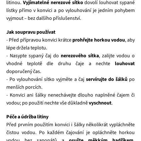
litinou.
Vyjímatelné nerezové sítko
dovolí louhovat sypané
lístky přímo v konvici a po vylouhování je jedním pohybem
vyjmout – bez dalšího příslušenství.
Jak soupravu používat
- Před přípravou konvici krátce
prohřejte horkou vodou
, aby
lépe držela teplotu.
- Nasypte sypaný čaj do
nerezového sítka
, zalijte vodou o
vhodné teplotě dle druhu čaje a nechte
louhovat
doporučený čas.
- Po vylouhování sítko vyjměte a čaj
servírujte do šálků
po
menších porcích.
- Konvici ani šálky nenechávejte dlouho naplněné čajem či
vodou; po použití nechte vše důkladně
vyschnout
.
Péče a údržba litiny
Před prvním použitím konvici i šálky několikrát vypláchněte
čistou vodou. Po každém čajování je opláchněte horkou
vodou bez saponátů a
osušte měkkým hadříkem
.