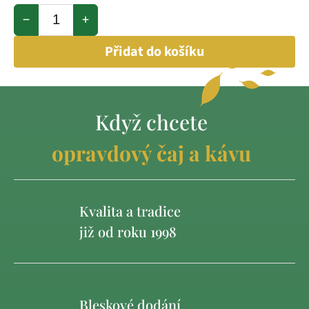
−
+
Přidat do košíku
Když chcete
opravdový čaj a kávu
Kvalita a tradice
již od roku 1998
Bleskové dodání