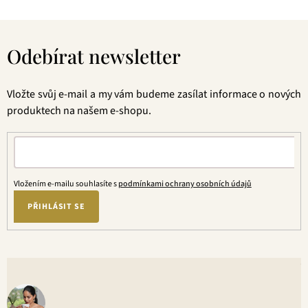
Z
á
Odebírat newsletter
p
a
t
Vložte svůj e-mail a my vám budeme zasílat informace o nových
í
produktech na našem e-shopu.
Vložením e-mailu souhlasíte s
podmínkami ochrany osobních údajů
PŘIHLÁSIT SE
V
o
+