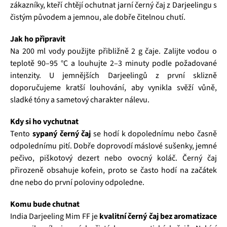
zákazníky, kteří chtějí ochutnat jarní černý čaj z Darjeelingu s
čistým původem a jemnou, ale dobře čitelnou chutí.
Jak ho připravit
Na 200 ml vody použijte přibližně 2 g čaje. Zalijte vodou o
teplotě 90–95 °C a louhujte 2–3 minuty podle požadované
intenzity. U jemnějších Darjeelingů z první sklizně
doporučujeme kratší louhování, aby vynikla svěží vůně,
sladké tóny a sametový charakter nálevu.
Kdy si ho vychutnat
Tento
sypaný černý čaj
se hodí k dopolednímu nebo časně
odpolednímu pití. Dobře doprovodí máslové sušenky, jemné
pečivo, piškotový dezert nebo ovocný koláč. Černý čaj
přirozeně obsahuje kofein, proto se často hodí na začátek
dne nebo do první poloviny odpoledne.
Komu bude chutnat
India Darjeeling Mim FF je
kvalitní černý čaj bez aromatizace