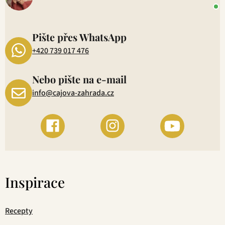
P
1
Pište přes WhatsApp
+420 739 017 476
Nebo pište na e-mail
info@cajova-zahrada.cz
Inspirace
Recepty