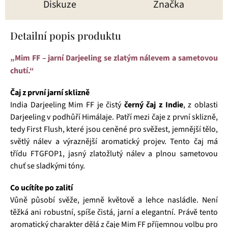
Diskuze
Značka
Detailní popis produktu
„Mim FF – jarní Darjeeling se zlatým nálevem a sametovou
chutí.“
Čaj z první jarní sklizně
India Darjeeling Mim FF je čistý
černý čaj z Indie
, z oblasti
Darjeeling v podhůří Himálaje. Patří mezi čaje z první sklizně,
tedy First Flush, které jsou ceněné pro svěžest, jemnější tělo,
světlý nálev a výraznější aromatický projev. Tento čaj má
třídu FTGFOP1, jasný zlatožlutý nálev a plnou sametovou
chuť se sladkými tóny.
Co ucítíte po zalití
Vůně působí svěže, jemně květově a lehce nasládle. Není
těžká ani robustní, spíše čistá, jarní a elegantní. Právě tento
aromatický charakter dělá z čaje Mim FF příjemnou volbu pro