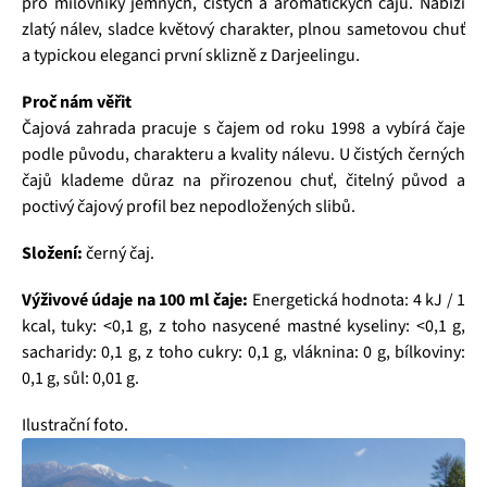
pro milovníky jemných, čistých a aromatických čajů. Nabízí
zlatý nálev, sladce květový charakter, plnou sametovou chuť
a typickou eleganci první sklizně z Darjeelingu.
Proč nám věřit
Čajová zahrada pracuje s čajem od roku 1998 a vybírá čaje
podle původu, charakteru a kvality nálevu. U čistých černých
čajů klademe důraz na přirozenou chuť, čitelný původ a
poctivý čajový profil bez nepodložených slibů.
Složení:
černý čaj.
Výživové údaje na 100 ml čaje:
Energetická hodnota: 4 kJ / 1
kcal, tuky: <0,1 g, z toho nasycené mastné kyseliny: <0,1 g,
sacharidy: 0,1 g, z toho cukry: 0,1 g, vláknina: 0 g, bílkoviny:
0,1 g, sůl: 0,01 g.
Ilustrační foto.