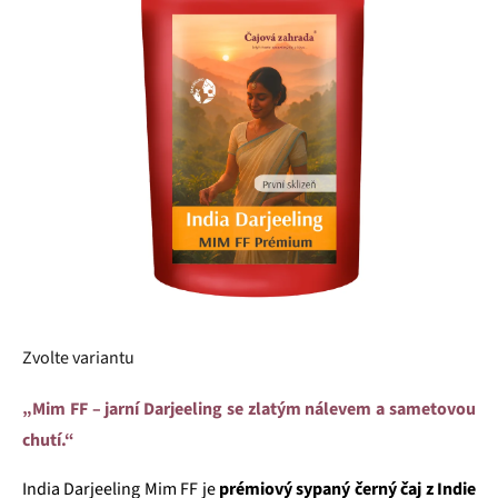
5
hvězdiček.
Zvolte variantu
„Mim FF – jarní Darjeeling se zlatým nálevem a sametovou
chutí.“
India Darjeeling Mim FF je
prémiový sypaný černý čaj z Indie