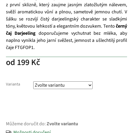
z první sklizně, který zaujme jasným zlatožlutým nálevem,
svěží aromatickou vůní a plnou, sametově jemnou chutí. V
šálku se rozvíjí čistý darjeelingský charakter se sladkými
tóny, květovou lehkostí a elegantním dozvukem. Tento
černý
čaj Darjeeling
doporučujeme vychutnat bez mléka, aby
naplno vynikla jeho jarní svěžest, jemnost a ušlechtilý profil
čaje FTGFOP1.
od
199 Kč
Varianta
Můžeme doručit do:
Zvolte variantu
Možnosti doručení