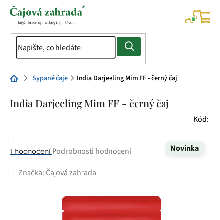
Přejít
na
NÁK
KOŠÍ
obsah
Domů
Sypané čaje
India Darjeeling Mim FF - černý čaj
India Darjeeling Mim FF - černý čaj
Kód:
Novinka
Průměrné
Podrobnosti hodnocení
1 hodnocení
hodnocení
Značka:
Čajová zahrada
produktu
je
5,0
z