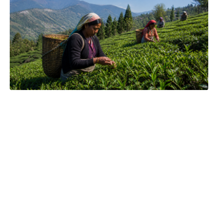
Čajová zahrada je naše vlastní autentická značka, která pro
vás již více než 20 let dováží stovky různých čajů, z nichž si
dokáže vybrat každý! Je jedno, jestli máte rádi prémiové
zelené čaje, nebo preferujete spíše různé ovocné směsi.
Pokud je pro vás prioritou kvalita použitých surovin, jejich
následné šetrné zpracování a také velmi přívětivá cena, pak
jste tu správně. A pevně věříme, že jakmile naše produkty
jednou ochutnáte, budete nadšení.