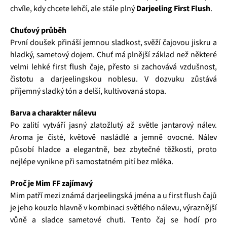
chvíle, kdy chcete lehčí, ale stále plný
Darjeeling First Flush
.
Chuťový průběh
První doušek přináší jemnou sladkost, svěží čajovou jiskru a
hladký, sametový dojem. Chuť má plnější základ než některé
velmi lehké first flush čaje, přesto si zachovává vzdušnost,
čistotu a darjeelingskou noblesu. V dozvuku zůstává
příjemný sladký tón a delší, kultivovaná stopa.
Barva a charakter nálevu
Po zalití vytváří jasný zlatožlutý až světle jantarový nálev.
Aroma je čisté, květově nasládlé a jemně ovocné. Nálev
působí hladce a elegantně, bez zbytečné těžkosti, proto
nejlépe vynikne při samostatném pití bez mléka.
Proč je Mim FF zajímavý
Mim patří mezi známá darjeelingská jména a u first flush čajů
je jeho kouzlo hlavně v kombinaci světlého nálevu, výraznější
vůně a sladce sametové chuti. Tento čaj se hodí pro