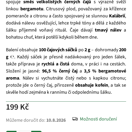
spojuje
směs velkolistých černých čajů
s výrazně svěží
linkou
bergamotu
. Citrusový plod, považovaný za křížence
pomeranče a citronu a často spojovaný se slunnou
Kalábrií
,
dodává nálevu osvěžující, lehce trpké tóny a dělá z každého
šálku příjemně voňavý rituál. Čaje dávají
tmavý nálev
a
bohatou chuť, která potěší kdykoli během dne.
Balení obsahuje
100 čajových sáčků
po
2 g
– dohromady
200
g ℮
. Každý sáček je přesně nadávkovaný pro jeden šálek,
takže příprava je
rychlá a čistá
doma, v práci i na cestách.
Složení je jasné:
96,5 % černý čaj
a
3,5 % bergamotové
aroma
. Nálev si vychutnáte čistý nebo s kapkou citronu;
protože jde o černý čaj, přirozeně
obsahuje kofein
, a tak se
skvěle hodí zejména k rannímu či odpolednímu šálku.
199 Kč
Možnosti doručení
Můžeme doručit do:
10.8.2026