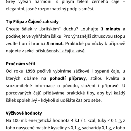
Grey vytváří harmonii s plným tělem černého čaje –
elegantní, jasně rozpoznatelný podpis směsi.
Tip Filipa z Čajové zahrady
Chcete šálek v „britském“ duchu? Louhujte
3 minuty
a
podávejte ve vyhřátém šálku. Pro výraznější citrusovou stopu
zvolte horní hranici
5 minut
. Praktické pomůcky k přípravě
najdete v sekci
příslušenství k čaji a kávě
.
Proč nám věřit
Od roku
1998
pečlivě vybíráme sáčkové i sypané čaje, u
kterých dbáme na
pohodlí přípravy
, stálou kvalitu a
srozumitelné informace o původu, složení i přípravě. U
porcovaných čajů přidáváme praktické tipy, aby byl každý
šálek spolehlivý – kdykoli si uděláte čas pro sebe.
Výživové hodnoty
Na 100 ml: energetická hodnota 4 kJ / 1 kcal, tuky < 0,1 g, z
toho nasycené mastné kyseliny < 0,1 g, sacharidy 0,1 g, z toho