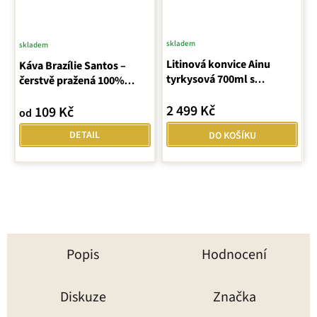
skladem
skladem
Průměrné
Litinová konvice Ainu
Káva Brazílie Santos –
hodnocení
tyrkysová 700ml s
čerstvě pražená 100%
produktu
podložkou
arabica
je
2 499 Kč
109 Kč
od
4,8
z
DETAIL
DO KOŠÍKU
5
hvězdiček.
Popis
Hodnocení
Diskuze
Značka