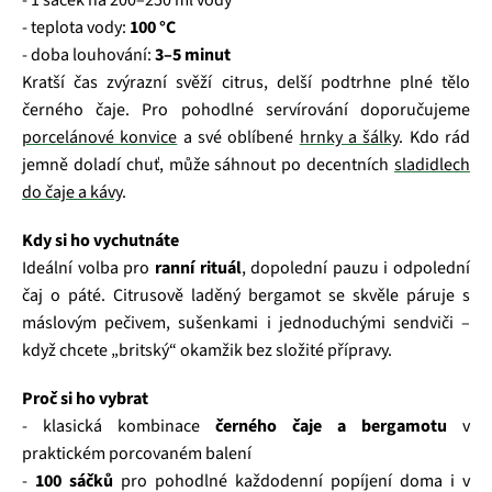
- 1 sáček na 200–250 ml vody
- teplota vody:
100 °C
- doba louhování:
3–5 minut
Kratší čas zvýrazní svěží citrus, delší podtrhne plné tělo
černého čaje. Pro pohodlné servírování doporučujeme
porcelánové konvice
a své oblíbené
hrnky a šálky
. Kdo rád
jemně doladí chuť, může sáhnout po decentních
sladidlech
do čaje a kávy
.
Kdy si ho vychutnáte
Ideální volba pro
ranní rituál
, dopolední pauzu i odpolední
čaj o páté. Citrusově laděný bergamot se skvěle páruje s
máslovým pečivem, sušenkami i jednoduchými sendviči –
když chcete „britský“ okamžik bez složité přípravy.
Proč si ho vybrat
- klasická kombinace
černého čaje a bergamotu
v
praktickém porcovaném balení
-
100 sáčků
pro pohodlné každodenní popíjení doma i v