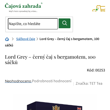
Přejít
na
NÁK
KOŠÍ
obsah
Domů
Sáčkové čaje
Lord Grey – černý čaj s bergamotem, 100
sáčků
Lord Grey – černý čaj s bergamotem, 100
sáčků
Kód:
00253
Průměrné
Podrobnosti hodnocení
Neohodnoceno
Značka:
TET Tea
hodnocení
produktu
je
0,0