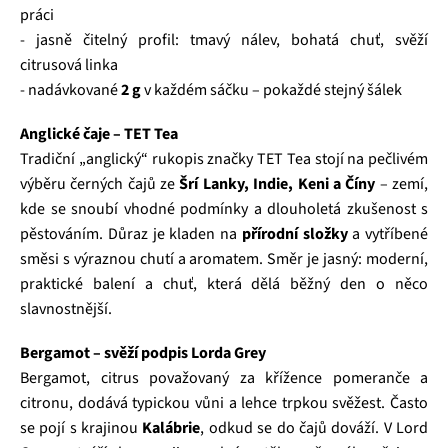
práci
- jasně čitelný profil: tmavý nálev, bohatá chuť, svěží
citrusová linka
- nadávkované
2 g
v každém sáčku – pokaždé stejný šálek
Anglické čaje – TET Tea
Tradiční „anglický“ rukopis značky TET Tea stojí na pečlivém
výběru černých čajů ze
Šrí Lanky, Indie, Keni a Číny
– zemí,
kde se snoubí vhodné podmínky a dlouholetá zkušenost s
pěstováním. Důraz je kladen na
přírodní složky
a vytříbené
směsi s výraznou chutí a aromatem. Směr je jasný: moderní,
praktické balení a chuť, která dělá běžný den o něco
slavnostnější.
Bergamot – svěží podpis Lorda Grey
Bergamot, citrus považovaný za křížence pomeranče a
citronu, dodává typickou vůni a lehce trpkou svěžest. Často
se pojí s krajinou
Kalábrie
, odkud se do čajů dováží. V Lord