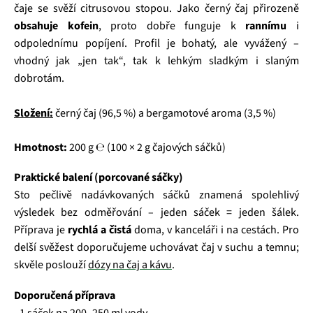
čaje se svěží citrusovou stopou. Jako černý čaj přirozeně
obsahuje kofein
, proto dobře funguje k
rannímu
i
odpolednímu popíjení. Profil je bohatý, ale vyvážený –
vhodný jak „jen tak“, tak k lehkým sladkým i slaným
dobrotám.
Složení:
černý čaj (96,5 %) a bergamotové aroma (3,5 %)
Hmotnost:
200 g ℮ (100 × 2 g čajových sáčků)
Praktické balení (porcované sáčky)
Sto pečlivě nadávkovaných sáčků znamená spolehlivý
výsledek bez odměřování – jeden sáček = jeden šálek.
Příprava je
rychlá a čistá
doma, v kanceláři i na cestách. Pro
delší svěžest doporučujeme uchovávat čaj v suchu a temnu;
skvěle poslouží
dózy na čaj a kávu
.
Doporučená příprava