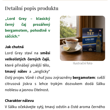
Detailní popis produktu
„Lord Grey – klasický
černý čaj prozářený
bergamotem, pohodlně v
sáčcích.“
Jak chutná
Lord Grey staví na
směsi
velkolistých černých čajů
,
Ilustrační foto
které přinášejí plnější tělo,
tmavý nálev
a „anglicky“
čistý projev. Vůně i chuť jsou zvýrazněny
bergamotem
: svěží
citrusová jiskra s lehce trpkým dozvukem dodá šálku
noblesu a jasnou čitelnost.
Charakter nálevu
V šálku očekávejte sytý, tmavý odstín a čisté aroma černého