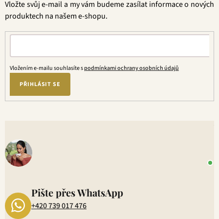
Vložte svůj e-mail a my vám budeme zasílat informace o nových
í
produktech na našem e-shopu.
Vložením e-mailu souhlasíte s
podmínkami ochrany osobních údajů
PŘIHLÁSIT SE
V
o
+
P
1
Pište přes WhatsApp
+420 739 017 476