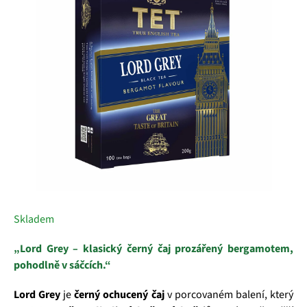
z
5
hvězdiček.
Skladem
„Lord Grey – klasický černý čaj prozářený bergamotem,
pohodlně v sáčcích.“
Lord Grey
je
černý ochucený čaj
v porcovaném balení, který