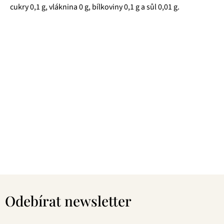
cukry 0,1 g, vláknina 0 g, bílkoviny 0,1 g a sůl 0,01 g.
Z
á
Odebírat newsletter
p
a
t