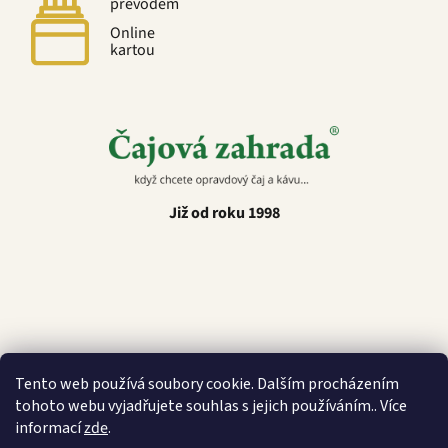
převodem
Online
kartou
Již od roku 1998
Latino Café
Tento web používá soubory cookie. Dalším procházením
tohoto webu vyjadřujete souhlas s jejich používáním.. Více
informací
zde
.