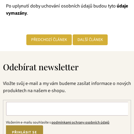
Po uplynutí doby uchování osobních údajů budou tyto
údaje
vymazány
.
PŘEDCHOZÍ ČLÁNEK
DALŠÍ ČLÁNEK
Z
á
Odebírat newsletter
p
a
t
Vložte svůj e-mail a my vám budeme zasílat informace o nových
í
produktech na našem e-shopu.
Vložením e-mailu souhlasíte s
podmínkami ochrany osobních údajů
PŘIHLÁSIT SE