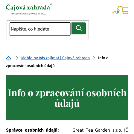
Přejít
na
NÁK
KOŠÍ
obsah
Domů
Mohlo by Vás zajímat | Čajová zahrada
Info o
zpracování osobních údajů
Info o zpracování osobních
údajů
Správce osobních údajů:
Great Tea Garden s.r.o.
IČ