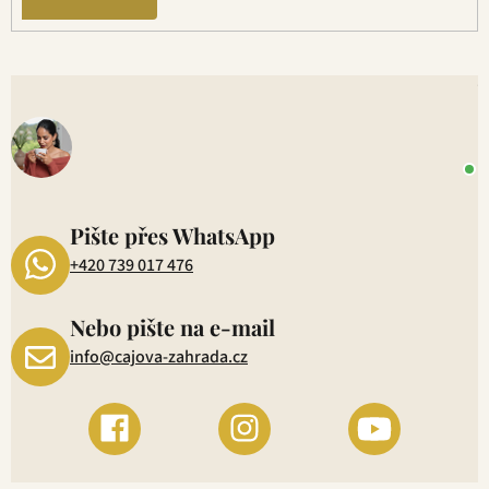
V
o
+
P
1
Pište přes WhatsApp
+420 739 017 476
Nebo pište na e-mail
info@cajova-zahrada.cz