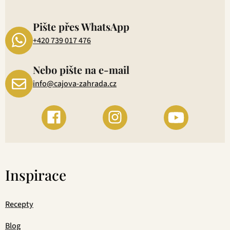
P
1
Pište přes WhatsApp
+420 739 017 476
Nebo pište na e-mail
info@cajova-zahrada.cz
Inspirace
Recepty
Blog