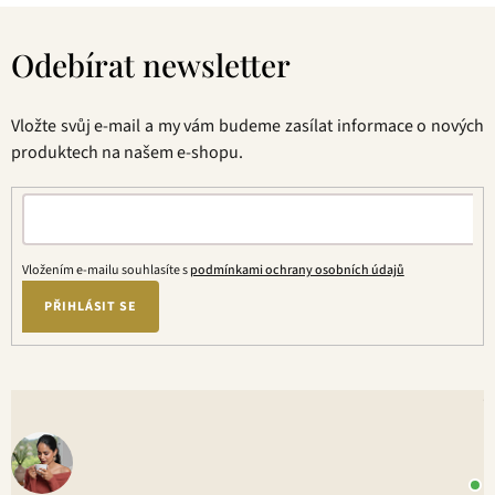
Z
á
Odebírat newsletter
p
a
t
Vložte svůj e-mail a my vám budeme zasílat informace o nových
í
produktech na našem e-shopu.
Vložením e-mailu souhlasíte s
podmínkami ochrany osobních údajů
PŘIHLÁSIT SE
V
o
+