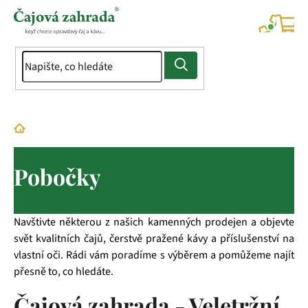
Přejít
na
NÁK
KOŠÍ
obsah
Domů
Pobočky
Pobočky
Navštivte některou z našich kamenných prodejen a objevte
svět kvalitních čajů, čerstvě pražené kávy a příslušenství na
vlastní oči. Rádi vám poradíme s výběrem a pomůžeme najít
přesně to, co hledáte.
Čajová zahrada - Veletržní