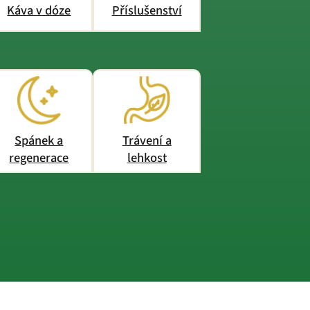
Káva v dóze
Příslušenství
Spánek a
Trávení a
regenerace
lehkost