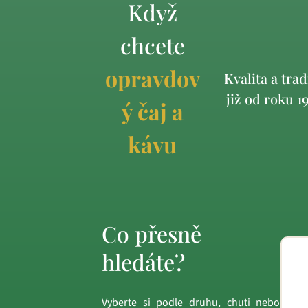
Když
chcete
opravdov
Kvalita a trad
již od roku 1
ý čaj a
kávu
Co přesně
hledáte?
Vyberte si podle druhu, chuti nebo