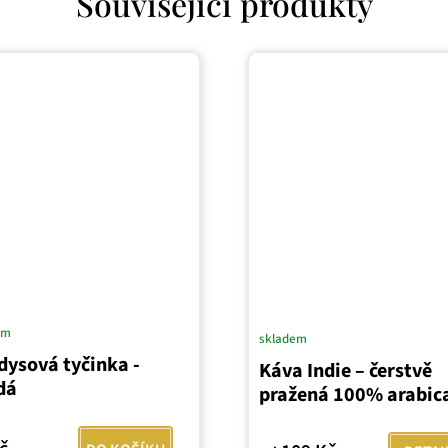
Související produkty
em
skladem
dysová tyčinka -
Káva Indie – čerstvě
dá
pražená 100% arabic