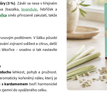
ůry (3 %)
. Závěr se nese v hřejivém
tva (bazalka,
levandule
, řebříček a
řice
směs přirozeně zakulatí, takže
itrusovým podtónem. V šálku působí
hování zvýrazní svěžest a citrus, delší
lékořice – snadno si tak nastavíte
u
zduchu
lehkost, pohyb a pružnost.
aromaticky kořeněný nálev, který je
l s kardamomem
tvoří harmonické
še zjemní do vyváženého celku.