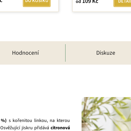
č
109 Kč
DO KOŠÍKU
DETAI
od
Hodnocení
Diskuze
 %)
s kořenitou linkou, na kterou
 Osvěžující jiskru přidává
citronová