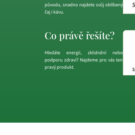
S
původu, snadno najdete svůj oblíbený
čaj i kávu.
Co právě řešíte?
Hledáte energii, zklidnění nebo
podporu zdraví? Najdeme pro vás ten
pravý produkt.
s