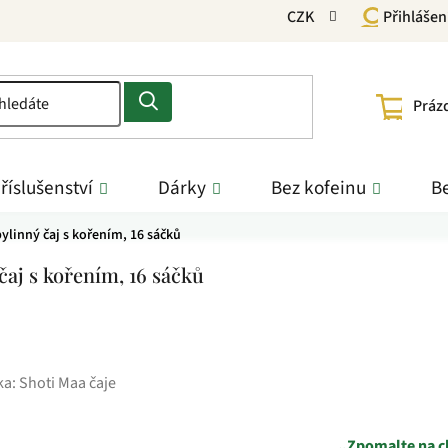
CZK
Přihlášen
NÁKU
Práz
KOŠÍ
říslušenství
Dárky
Bez kofeinu
Be
bylinný čaj s kořením, 16 sáčků
čaj s kořením, 16 sáčků
ka:
Shoti Maa čaje
„Zpomalte na ch