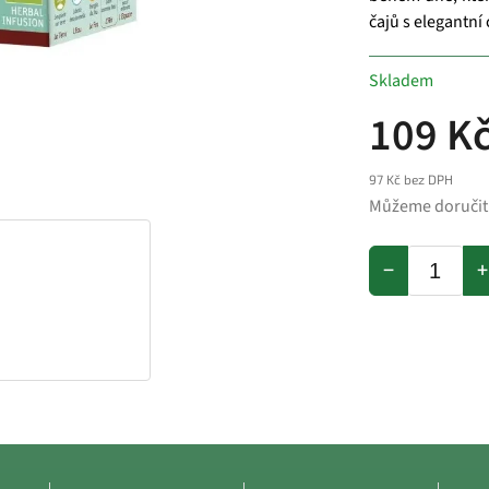
čajů s elegantní
Skladem
109 K
97 Kč bez DPH
Můžeme doručit
−
+