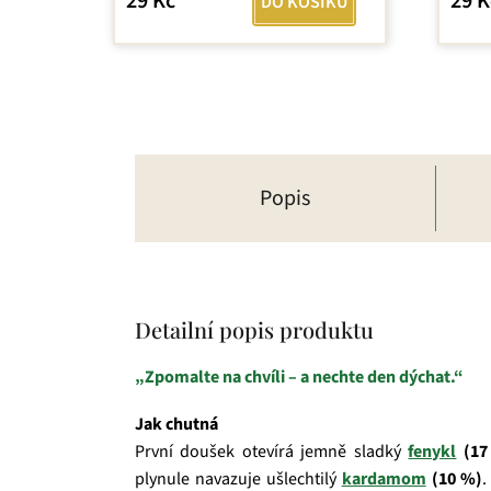
29 Kč
29 K
DO KOŠÍKU
Popis
Detailní popis produktu
„Zpomalte na chvíli – a nechte den dýchat.“
Jak chutná
První doušek otevírá jemně sladký
fenykl
(17
plynule navazuje ušlechtilý
kardamom
(10 %)
.