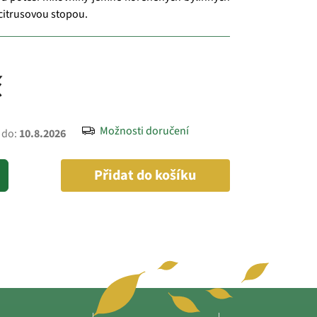
 citrusovou stopou.
č
Možnosti doručení
 do:
10.8.2026
Přidat do košíku