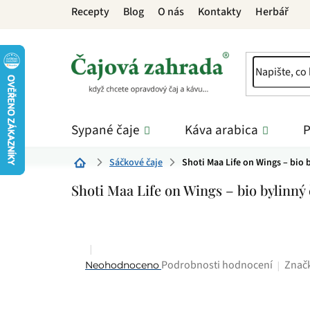
Přejít
Recepty
Blog
O nás
Kontakty
Herbář
na
obsah
Sypané čaje
Káva arabica
P
Sáčkové čaje
Shoti Maa Life on Wings – bio 
Domů
Shoti Maa Life on Wings – bio bylinný 
Průměrné
Znač
Podrobnosti hodnocení
Neohodnoceno
hodnocení
produktu