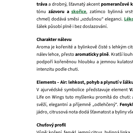
tráva
a drobný, šťavnatý akcent
pomerančové k
tónu
zázvoru a
skořice
, zatímco bylinná vrs
chmel) dodává směsi „vzdušnou“ eleganci.
Léko
šálek působí plně i bez doslazování.
Charakter nálevu
Aroma je kořenité a bylinkově čisté s lehkým c
nálev lehce, přesto
aromaticky plně
. Kratší lou
podpoří kořeněnou hloubku a jemnou kulatost 
intenzitu podle chuti.
Elements – Air: lehkost, pohyb a plynutí v šálk
V ajurvédské symbolice představuje element
V
Life on Wings tuto myšlenku promítá do chuti: 
svěží, elegantní a příjemně „odlehčený“.
Fenyk
jádro, citrusová nota dodá šťavnatost a byliny v
Chuťový profil
Vůně: koření, fenykl, jemný citrus, bylinná linka.