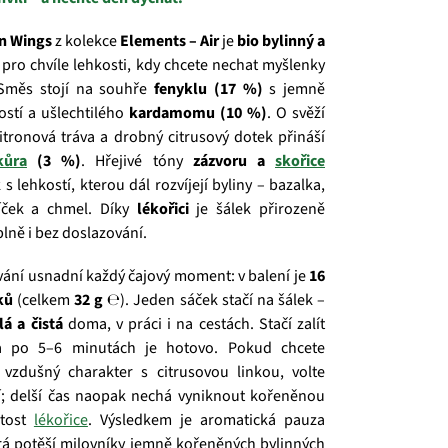
on Wings
z kolekce
Elements – Air
je
bio bylinný a
pro chvíle lehkosti, kdy chcete nechat myšlenky
 Směs stojí na souhře
fenyklu (17 %)
s jemně
ostí a ušlechtilého
kardamomu (10 %)
. O svěží
citronová tráva a drobný citrusový dotek přináší
kůra
(3 %)
. Hřejivé tóny
zázvoru a
skořice
 s lehkostí, kterou dál rozvíjejí byliny – bazalka,
říček a chmel. Díky
lékořici
je šálek přirozeně
plně i bez doslazování.
vání usnadní každý čajový moment: v balení je
16
ků
(celkem
32 g ℮
). Jeden sáček stačí na šálek –
lá a čistá
doma, v práci i na cestách. Stačí zalít
a po 5–6 minutách je hotovo. Pokud chcete
, vzdušný charakter s citrusovou linkou, volte
í; delší čas naopak nechá vyniknout kořeněnou
atost
lékořice
. Výsledkem je aromatická pauza
á potěší milovníky jemně kořeněných bylinných