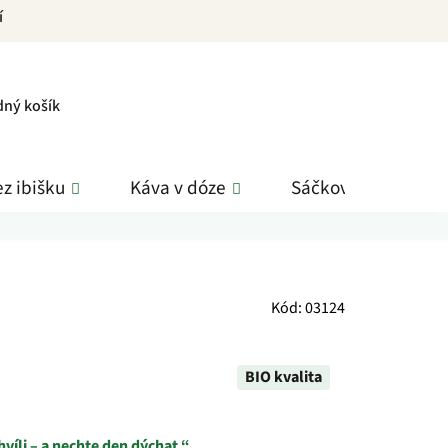
í
PNÍ
dný košík
K
z ibišku
Káva v dóze
Sáčkové čaje
Kód:
03124
BIO kvalita
víli – a nechte den dýchat.“