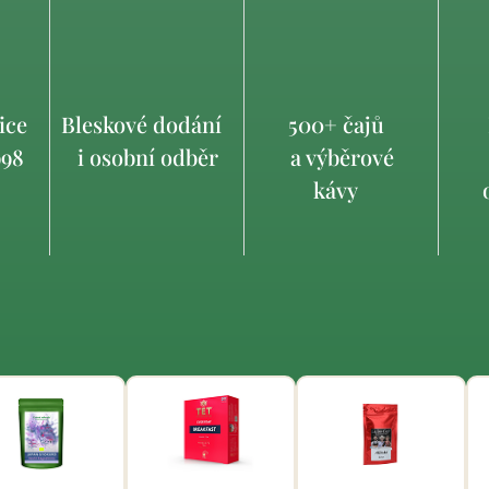
ice
Bleskové dodání
500+ čajů
998
i osobní odběr
a výběrové
kávy
o