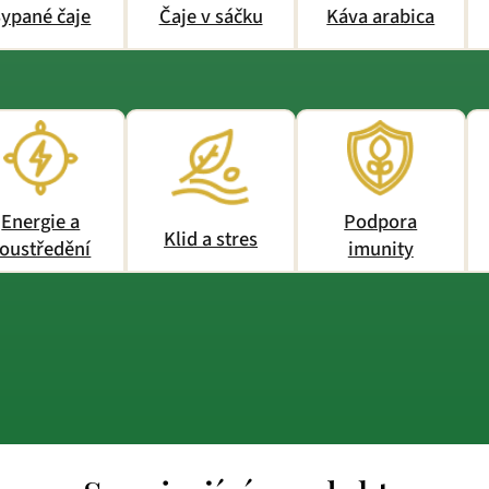
ypané čaje
Čaje v sáčku
Káva arabica
Energie a
Podpora
Klid a stres
oustředění
imunity