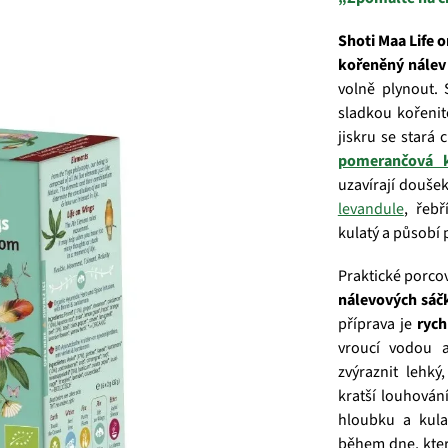
Shoti Maa Life 
kořeněný nálev
volně plynout.
sladkou kořenit
jiskru se stará 
pomerančová 
uzavírají doušek
levandule
, řeb
kulatý a působí 
Praktické porco
nálevových sáč
příprava je
rych
vroucí vodou 
zvýraznit lehký
kratší louhován
hloubku a kul
během dne, kter