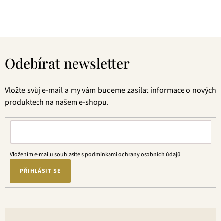
jednou ochutnáte, budete nadšení.
Z
á
Odebírat newsletter
p
a
t
Vložte svůj e-mail a my vám budeme zasílat informace o nových
í
produktech na našem e-shopu.
Vložením e-mailu souhlasíte s
podmínkami ochrany osobních údajů
PŘIHLÁSIT SE
V