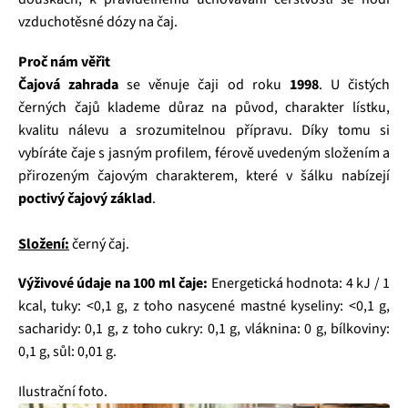
vzduchotěsné dózy na čaj.
Proč nám věřit
Čajová zahrada
se věnuje čaji od roku
1998
. U čistých
černých čajů klademe důraz na původ, charakter lístku,
kvalitu nálevu a srozumitelnou přípravu. Díky tomu si
vybíráte čaje s jasným profilem, férově uvedeným složením a
přirozeným čajovým charakterem, které v šálku nabízejí
poctivý čajový základ
.
Složení:
černý čaj.
Výživové údaje na 100 ml čaje:
Energetická hodnota: 4 kJ / 1
kcal, tuky: <0,1 g, z toho nasycené mastné kyseliny: <0,1 g,
sacharidy: 0,1 g, z toho cukry: 0,1 g, vláknina: 0 g, bílkoviny:
0,1 g, sůl: 0,01 g.
Ilustrační foto.