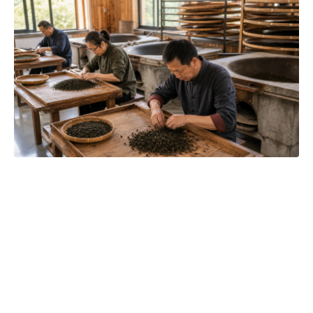
Čajová zahrada je naše vlastní autentická značka, která pro
vás již více než 20 let dováží stovky různých čajů, z nichž si
dokáže vybrat každý! Je jedno, jestli máte rádi prémiové
zelené čaje, nebo preferujete spíše různé ovocné směsi.
Pokud je pro vás prioritou kvalita použitých surovin, jejich
následné šetrné zpracování a také velmi přívětivá cena, pak
jste tu správně. A pevně věříme, že jakmile naše produkty