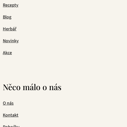
Recepty
Blog
Herbář
Novinky
Akce
Něco málo o nás
O nás
Kontakt