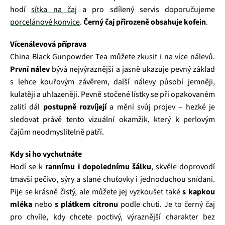
hodí
sítka na čaj
a pro sdílený servis doporučujeme
porcelánové konvice
.
Černý čaj přirozeně obsahuje kofein
.
Vícenálevová příprava
China Black Gunpowder Tea můžete zkusit i na více nálevů.
První nálev
bývá nejvýraznější a jasně ukazuje pevný základ
s lehce kouřovým závěrem, další nálevy působí jemněji,
kulatěji a uhlazeněji. Pevně stočené lístky se při opakovaném
zalití dál
postupně rozvíjejí
a mění svůj projev – hezké je
sledovat právě tento vizuální okamžik, který k perlovým
čajům neodmyslitelně patří.
Kdy si ho vychutnáte
Hodí se k
rannímu i dopolednímu šálku
, skvěle doprovodí
tmavší pečivo, sýry a slané chuťovky i jednoduchou snídani.
Pije se krásně čistý, ale můžete jej vyzkoušet také
s kapkou
mléka
nebo
s plátkem citronu
podle chuti. Je to černý čaj
pro chvíle, kdy chcete poctivý, výraznější charakter bez