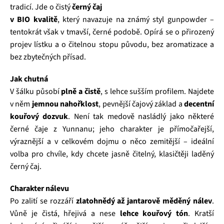
tradicí. Jde o čistý
černý čaj
v BIO kvalitě
, který navazuje na známý styl gunpowder –
tentokrát však v tmavší, černé podobě. Opírá se o přirozený
projev lístku a o čitelnou stopu původu, bez aromatizace a
bez zbytečných přísad.
Jak chutná
V šálku působí
plně a čistě
, s lehce sušším profilem. Najdete
v něm
jemnou nahořklost
, pevnější čajový základ a
decentní
kouřový dozvuk
. Není tak medově nasládlý jako některé
černé čaje z Yunnanu; jeho charakter je přímočařejší,
výraznější a v celkovém dojmu o něco zemitější – ideální
volba pro chvíle, kdy chcete jasně čitelný, klasičtěji laděný
černý čaj.
Charakter nálevu
Po zalití se rozzáří
zlatohnědý až jantarově měděný nálev
.
Vůně je čistá, hřejivá a nese
lehce kouřový tón
. Kratší