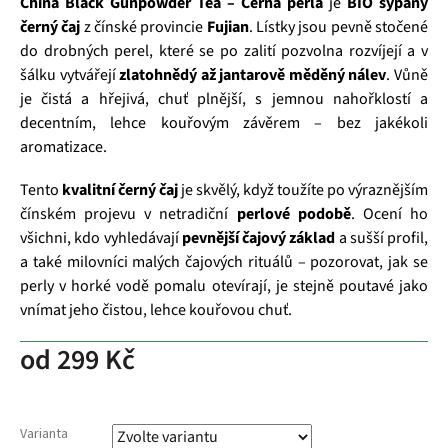
China Black Gunpowder Tea – Černá perla
je
BIO sypaný
černý čaj
z čínské provincie
Fujian
. Lístky jsou pevně stočené
do drobných perel, které se po zalití pozvolna rozvíjejí a v
šálku vytvářejí
zlatohnědý až jantarově měděný nálev
. Vůně
je čistá a hřejivá, chuť plnější, s jemnou nahořklostí a
decentním, lehce kouřovým závěrem – bez jakékoli
aromatizace.
Tento
kvalitní černý čaj
je skvělý, když toužíte po výraznějším
čínském projevu v netradiční
perlové podobě
. Ocení ho
všichni, kdo vyhledávají
pevnější čajový základ
a sušší profil,
a také milovníci malých čajových rituálů – pozorovat, jak se
perly v horké vodě pomalu otevírají, je stejně poutavé jako
vnímat jeho čistou, lehce kouřovou chuť.
od
299 Kč
Varianta