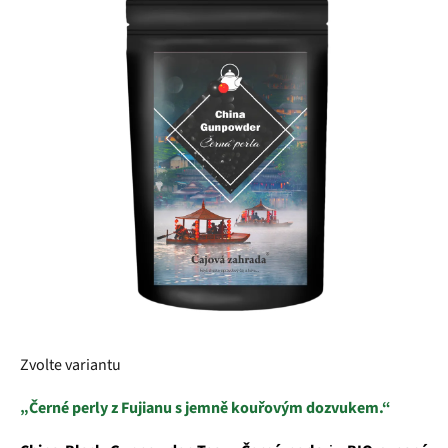
z
5
hvězdiček.
Zvolte variantu
„Černé perly z Fujianu s jemně kouřovým dozvukem.“