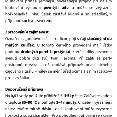
louhování přináší jemnější, vyváženější projev; při delším
louhování vystoupí
pevnější tělo
a může se zvýraznit
hořkosladká linka. Šálek zůstává klidný a soustředěný, s
příjemně suchým závěrem.
Zpracování a zajímavost
Označení „gunpowder“ se tradičně pojí s čaji
stočenými do
malých kuliček
. U tohoto černého provedení mají lístky
podobu
drobných perel či prstýnků
, které si díky pevnému
svinutí dobře drží svůj tvar i aroma. Při zalití se perly
postupně otevírají, což dodává přípravě prvek tichého
čajového rituálu – nálev se mění před očima a s ním i celkový
projev v šálku.
Doporučená příprava
Na
0,5 l
vody použijte přibližně
3 lžičky
čaje. Zalévejte vodou
o teplotě
85–90 °C
a louhujte
3–4 minuty
. Chcete-li výraznější
nálev, zvyšte mírně dávku; delší louhování může zvýraznit
hořkost a sušší charakter. Pro pohodlné louhování se skvěle