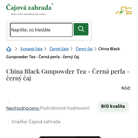
Přejít
na
NÁK
KOŠÍ
obsah
Domů
Sypané čaje
Černé čaje
Černý čaj
China Black
Gunpowder Tea - Černá perla - černý čaj
China Black Gunpowder Tea - Černá perla -
černý čaj
Kód:
BIO kvalita
Průměrné
Podrobnosti hodnocení
Neohodnoceno
hodnocení
Značka:
Čajová zahrada
produktu
je
0,0