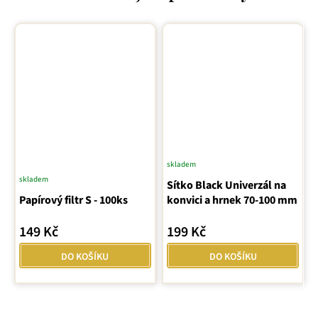
skladem
Průměrné
skladem
Sítko Black Univerzál na
hodnocení
Papírový filtr S - 100ks
konvici a hrnek 70-100 mm
produktu
je
149 Kč
199 Kč
5,0
z
DO KOŠÍKU
DO KOŠÍKU
5
hvězdiček.