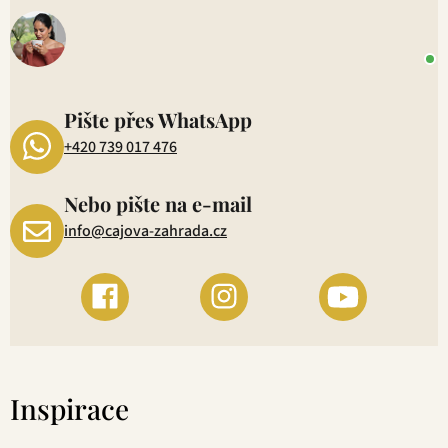
o
+
P
1
Pište přes WhatsApp
+420 739 017 476
Nebo pište na e-mail
info@cajova-zahrada.cz
Inspirace