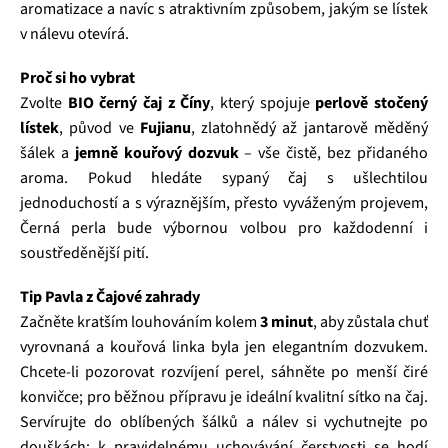
aromatizace a navíc s atraktivním způsobem, jakým se lístek
v nálevu otevírá.
Proč si ho vybrat
Zvolte
BIO černý čaj z Číny
, který spojuje
perlově stočený
lístek
, původ ve
Fujianu
, zlatohnědý až jantarově měděný
šálek a
jemně kouřový dozvuk
– vše čistě, bez přidaného
aroma. Pokud hledáte sypaný čaj s ušlechtilou
jednoduchostí a s výraznějším, přesto vyváženým projevem,
Černá perla bude výbornou volbou pro každodenní i
soustředěnější pití.
Tip Pavla z Čajové zahrady
Začněte kratším louhováním kolem
3 minut
, aby zůstala chuť
vyrovnaná a kouřová linka byla jen elegantním dozvukem.
Chcete‑li pozorovat rozvíjení perel, sáhněte po menší čiré
konvičce; pro běžnou přípravu je ideální kvalitní sítko na čaj.
Servírujte do oblíbených šálků a nálev si vychutnejte po
douškách; k pravidelnému uchovávání čerstvosti se hodí