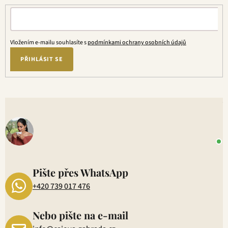
Vložením e-mailu souhlasíte s
podmínkami ochrany osobních údajů
PŘIHLÁSIT SE
V
o
+
P
1
Pište přes WhatsApp
+420 739 017 476
Nebo pište na e-mail