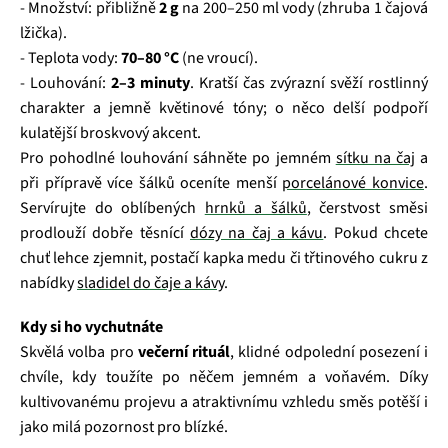
- Množství: přibližně
2 g
na 200–250 ml vody (zhruba 1 čajová
lžička).
- Teplota vody:
70–80 °C
(ne vroucí).
- Louhování:
2–3 minuty
. Kratší čas zvýrazní svěží rostlinný
charakter a jemně květinové tóny; o něco delší podpoří
kulatější broskvový akcent.
Pro pohodlné louhování sáhněte po jemném
sítku na čaj
a
při přípravě více šálků oceníte menší
porcelánové konvice
.
Servírujte do oblíbených
hrnků a šálků
, čerstvost směsi
prodlouží dobře těsnící
dózy na čaj a kávu
. Pokud chcete
chuť lehce zjemnit, postačí kapka medu či třtinového cukru z
nabídky
sladidel do čaje a kávy
.
Kdy si ho vychutnáte
Skvělá volba pro
večerní rituál
, klidné odpolední posezení i
chvíle, kdy toužíte po něčem jemném a voňavém. Díky
kultivovanému projevu a atraktivnímu vzhledu směs potěší i
jako milá pozornost pro blízké.