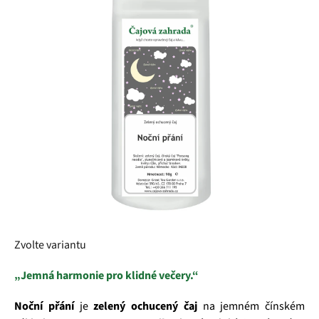
z
5
hvězdiček.
Zvolte variantu
„Jemná harmonie pro klidné večery.“
Noční přání
je
zelený ochucený čaj
na jemném čínském