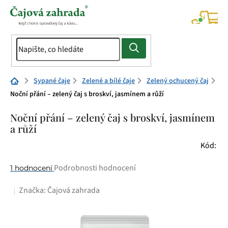
Přejít
na
NÁK
KOŠÍ
obsah
Domů
Sypané čaje
Zelené a bílé čaje
Zelený ochucený čaj
Noční přání – zelený čaj s broskví, jasmínem a růží
Noční přání – zelený čaj s broskví, jasmínem
a růží
Kód:
Průměrné
Podrobnosti hodnocení
1 hodnocení
hodnocení
Značka:
Čajová zahrada
produktu
je
5,0