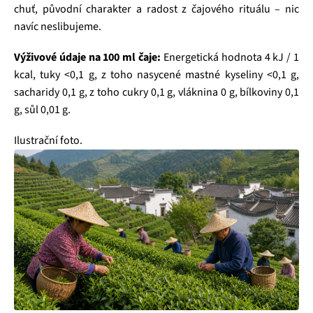
chuť, původní charakter a radost z čajového rituálu – nic
navíc neslibujeme.
Výživové údaje na 100 ml čaje:
Energetická hodnota 4 kJ / 1
kcal, tuky <0,1 g, z toho nasycené mastné kyseliny <0,1 g,
sacharidy 0,1 g, z toho cukry 0,1 g, vláknina 0 g, bílkoviny 0,1
g, sůl 0,01 g.
Ilustrační foto.