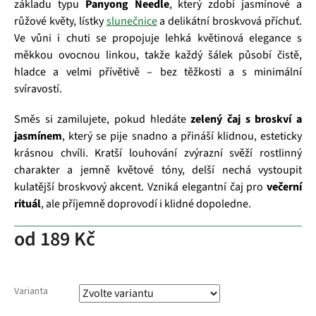
základu typu
Panyong Needle
, který zdobí jasmínové a
růžové květy, lístky
slunečnice
a delikátní broskvová příchuť.
Ve vůni i chuti se propojuje lehká květinová elegance s
měkkou ovocnou linkou, takže každý šálek působí čistě,
hladce a velmi přívětivě – bez těžkosti a s minimální
svíravostí.
Směs si zamilujete, pokud hledáte
zelený čaj s broskví a
jasmínem
, který se pije snadno a přináší klidnou, esteticky
krásnou chvíli. Kratší louhování zvýrazní svěží rostlinný
charakter a jemně květové tóny, delší nechá vystoupit
kulatější broskvový akcent. Vzniká elegantní čaj pro
večerní
rituál
, ale příjemně doprovodí i klidné dopoledne.
od
189 Kč
Varianta