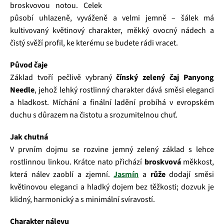
broskvovou notou. Celek
působí uhlazeně, vyváženě a velmi jemně – šálek má
kultivovaný květinový charakter, měkký ovocný nádech a
čistý svěží profil, ke kterému se budete rádi vracet.
Původ čaje
Základ tvoří pečlivě vybraný
čínský zelený čaj Panyong
Needle
, jehož lehký rostlinný charakter dává směsi eleganci
a hladkost. Míchání a finální ladění probíhá v evropském
duchu s důrazem na čistotu a srozumitelnou chuť.
Jak chutná
V prvním dojmu se rozvine jemný zelený základ s lehce
rostlinnou linkou. Krátce nato přichází
broskvová
měkkost,
která nálev zaoblí a zjemní.
Jasmín
a
růže
dodají směsi
květinovou eleganci a hladký dojem bez těžkosti; dozvuk je
klidný, harmonický a s minimální svíravostí.
Charakter nálevu