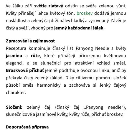
Ve šálku září
světle zlatavý
odstín se svěže zelenou vůní.
Květy přinášejí lehce květový tón,
broskev
dodává jemnou
nasládlost a zelený čaj drží nálev hladký a vyrovnaný. Závěr je
čistý a svěží, vhodný pro
jemný každodenní šálek
.
Zpracování a zajímavost
Receptura kombinuje čínský list Panyong Needle s květy
jasmínu
a
růže
, které přinášejí přirozenou květinovou
eleganci, a se slunečnicí pro atraktivní vzhled směsi.
Broskvová příchuť
jemně podtrhuje ovocnou linku, aniž by
překryla čistý zelený základ. Díky citlivému poměru složek
působí směs harmonicky a zachovává si lehký čajový
charakter.
Složení:
zelený čaj (čínský čaj „Panyong needle“),
slunečnicové a jasmínové květy, květy růže, příchuť broskev.
Doporučená příprava