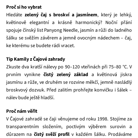
Proč si ho vybrat
Hledáte
zelený čaj s broskví a jasmínem
, který je lehký,
květinově elegantní a krásně harmonický? Noční přání
spojuje čínský list Panyong Needle, jasmín a růži do ladného
šálku se svěžím závěrem a jemně ovocným nádechem – čaj,
ke kterému se budete rádi vracet.
Tip Kamily z Čajové zahrady
Zkuste dva kratší nálevy po 90–120 vteřinách při 75–80 °C. V
prvním vynikne
čistý zelený základ
a květinová jiskra
jasmínu a růže, ve druhém se rozvine měkčí, jemně nasládlý
broskvový dozvuk. Před zalitím prohřejte konvičku i šálek –
nálev bude ještě hladší.
Proč nám věřit
V Čajové zahradě se čaji věnujeme od roku 1998. Stojíme za
transparentním složením, poctivým výběrem surovin a
důrazem na
čistý svěží profil
v každém šálku. Prodáváme