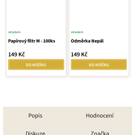
skladem
skladem
Průměrné
Papírový filtr M - 100ks
hodnocení
Odměrka Nepál
produktu
149 Kč
149 Kč
je
5,0
DO KOŠÍKU
DO KOŠÍKU
z
5
hvězdiček.
Popis
Hodnocení
Diskuze
Značka