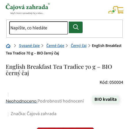
Přejít
na
NÁK
KOŠÍ
obsah
Domů
Sypané čaje
Černé čaje
Černý čaj
English Breakfast
Tea Tradice 70 g – BIO černý čaj
English Breakfast Tea Tradice 70 g – BIO
černý čaj
Kód:
050004
BIO kvalita
Průměrné
Podrobnosti hodnocení
Neohodnoceno
hodnocení
Značka:
Čajová zahrada
produktu
je
0,0