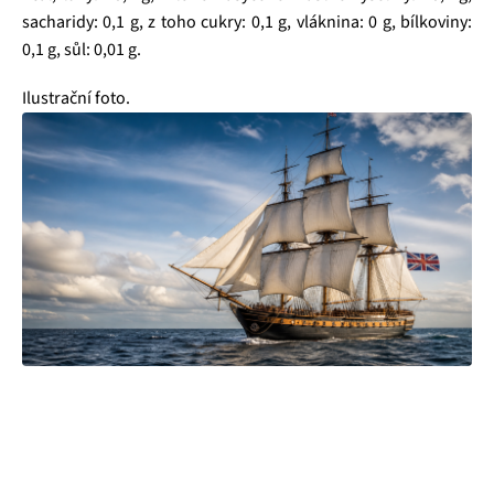
sacharidy: 0,1 g, z toho cukry: 0,1 g, vláknina: 0 g, bílkoviny:
0,1 g, sůl: 0,01 g.
Ilustrační foto.
Čajová zahrada je naše vlastní autentická značka, která pro
vás již více než 20 let dováží stovky různých čajů, z nichž si
dokáže vybrat každý! Je jedno, jestli máte rádi prémiové