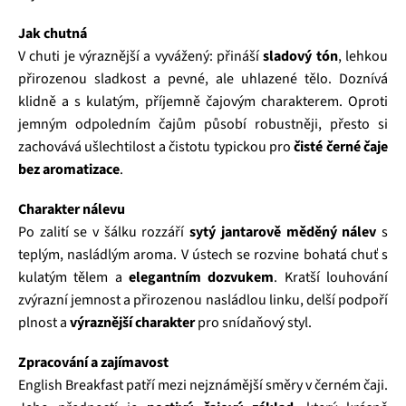
Jak chutná
V chuti je výraznější a vyvážený: přináší
sladový tón
, lehkou
přirozenou sladkost a pevné, ale uhlazené tělo. Doznívá
klidně a s kulatým, příjemně čajovým charakterem. Oproti
jemným odpoledním čajům působí robustněji, přesto si
zachovává ušlechtilost a čistotu typickou pro
čisté černé čaje
bez aromatizace
.
Charakter nálevu
Po zalití se v šálku rozzáří
sytý jantarově měděný nálev
s
teplým, nasládlým aroma. V ústech se rozvine bohatá chuť s
kulatým tělem a
elegantním dozvukem
. Kratší louhování
zvýrazní jemnost a přirozenou nasládlou linku, delší podpoří
plnost a
výraznější charakter
pro snídaňový styl.
Zpracování a zajímavost
English Breakfast patří mezi nejznámější směry v černém čaji.