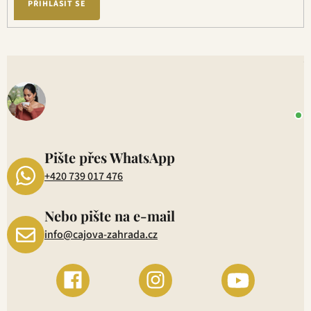
PŘIHLÁSIT SE
V
o
+
P
1
Pište přes WhatsApp
+420 739 017 476
Nebo pište na e-mail
info@cajova-zahrada.cz