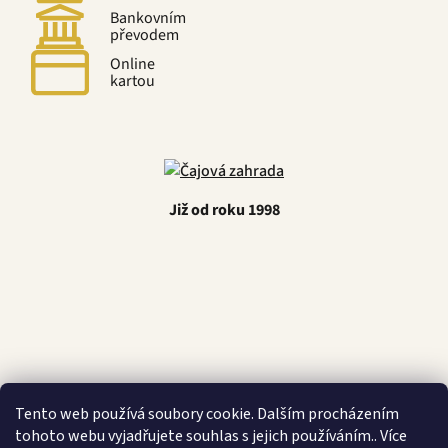
Bankovním
převodem
Online
kartou
Již od roku 1998
Latino Café
Tento web používá soubory cookie. Dalším procházením
tohoto webu vyjadřujete souhlas s jejich používáním.. Více