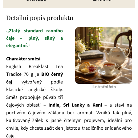
Detailní popis produktu
„Zlatý standard ranního
čaje – plný, silný a
elegantní.“
Charakter směsi
English Breakfast Tea
Tradice 70 g je
BIO černý
čaj
vytvořený podle
Ilustrační foto
klasické anglické školy.
Směs propojuje půvab tří
čajových oblastí –
Indie, Srí Lanky a Keni
– a staví na
poctivém čajovém základu bez aromat. Vzniká tak plný,
kultivovaný šálek s jasně čitelným projevem, ideální pro
chvíle, kdy chcete začít den jistotou tradičního snídaňového
čaje.