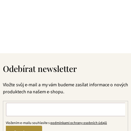
zelené čaje, nebo preferujete spíše různé ovocné směsi.
Pokud je pro vás prioritou kvalita použitých surovin, jejich
následné šetrné zpracování a také velmi přívětivá cena, pak
jste tu správně. A pevně věříme, že jakmile naše produkty
jednou ochutnáte, budete nadšení.
Z
á
Odebírat newsletter
p
a
t
Vložte svůj e-mail a my vám budeme zasílat informace o nových
í
produktech na našem e-shopu.
Vložením e-mailu souhlasíte s
podmínkami ochrany osobních údajů