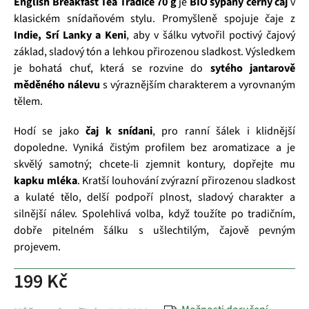
English Breakfast Tea Tradice 70 g
je
BIO sypaný černý čaj
v
klasickém snídaňovém stylu. Promyšleně spojuje čaje z
Indie, Srí Lanky a Keni
, aby v šálku vytvořil poctivý čajový
základ, sladový tón a lehkou přirozenou sladkost. Výsledkem
je bohatá chuť, která se rozvine do
sytého jantarově
měděného nálevu
s výraznějším charakterem a vyrovnaným
tělem.
Hodí se jako
čaj k snídani
, pro ranní šálek i klidnější
dopoledne. Vyniká čistým profilem bez aromatizace a je
skvělý samotný; chcete‑li zjemnit kontury, dopřejte mu
kapku mléka
. Kratší louhování zvýrazní přirozenou sladkost
a kulaté tělo, delší podpoří plnost, sladový charakter a
silnější nálev. Spolehlivá volba, když toužíte po tradičním,
dobře pitelném šálku s ušlechtilým, čajově pevným
projevem.
199 Kč