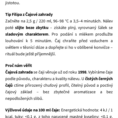
jistotou.
Tip Filipa z Čajové zahrady
Začněte na 2,5 g / 220 ml, 96–98 °C a 3,5–4 minutách. Nálev
poté
slijte beze zbytku
– získáte plný, vyrovnaný šálek se
sladovým charakterem
. Pro podání s mlékem prodlužte
louhování k 5 minutám. Čaj chraňte před vzduchem a
světlem v těsnící dóze a dopřejte si ho v oblíbené konvičce –
rituál bude ještě příjemnější.
Proč nám věřit
Čajová zahrada
se čaji věnuje už od roku
1998
. Vybíráme čaje
podle původu, charakteru a kvality nálevu. U
čistých černých
čajů
ctíme přirozený chuťový profil, čitelný původ a poctivý
čajový základ – bez zbytečné aromatizace a bez
nepodložených slibů.
Výživové údaje na 100 ml čaje:
Energetická hodnota: 4 kJ / 1
kcal, tuky: <0,1 g, z toho nasycené mastné kyseliny: <0,1 g,