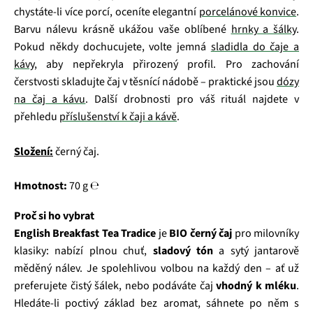
chystáte‑li více porcí, oceníte elegantní
porcelánové konvice
.
Barvu nálevu krásně ukážou vaše oblíbené
hrnky a šálky
.
Pokud někdy dochucujete, volte jemná
sladidla do čaje a
kávy
, aby nepřekryla přirozený profil. Pro zachování
čerstvosti skladujte čaj v těsnící nádobě – praktické jsou
dózy
na čaj a kávu
. Další drobnosti pro váš rituál najdete v
přehledu
příslušenství k čaji a kávě
.
Složení:
černý čaj.
Hmotnost:
70 g ℮
Proč si ho vybrat
English Breakfast Tea Tradice
je
BIO černý čaj
pro milovníky
klasiky: nabízí plnou chuť,
sladový tón
a sytý jantarově
měděný nálev. Je spolehlivou volbou na každý den – ať už
preferujete čistý šálek, nebo podáváte čaj
vhodný k mléku
.
Hledáte‑li poctivý základ bez aromat, sáhnete po něm s