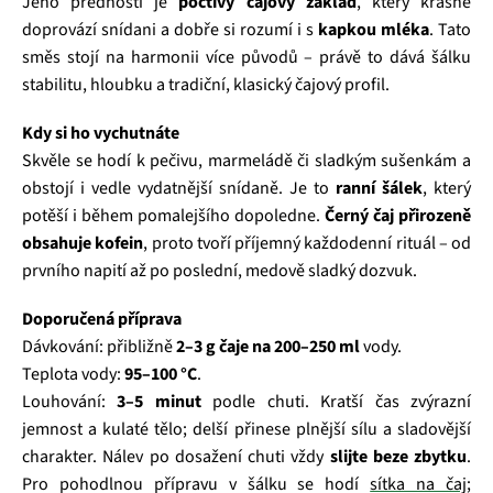
Jeho předností je
poctivý čajový základ
, který krásně
doprovází snídani a dobře si rozumí i s
kapkou mléka
. Tato
směs stojí na harmonii více původů – právě to dává šálku
stabilitu, hloubku a tradiční, klasický čajový profil.
Kdy si ho vychutnáte
Skvěle se hodí k pečivu, marmeládě či sladkým sušenkám a
obstojí i vedle vydatnější snídaně. Je to
ranní šálek
, který
potěší i během pomalejšího dopoledne.
Černý čaj přirozeně
obsahuje kofein
, proto tvoří příjemný každodenní rituál – od
prvního napití až po poslední, medově sladký dozvuk.
Doporučená příprava
Dávkování: přibližně
2–3 g čaje na 200–250 ml
vody.
Teplota vody:
95–100 °C
.
Louhování:
3–5 minut
podle chuti. Kratší čas zvýrazní
jemnost a kulaté tělo; delší přinese plnější sílu a sladovější
charakter. Nálev po dosažení chuti vždy
slijte beze zbytku
.
Pro pohodlnou přípravu v šálku se hodí
sítka na čaj
;