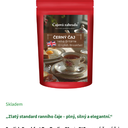
z
5
hvězdiček.
Skladem
„Zlatý standard ranního čaje – plný, silný a elegantní.“