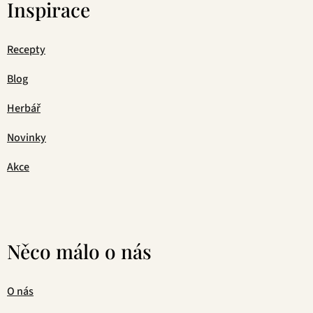
Inspirace
Recepty
Blog
Herbář
Novinky
Akce
Něco málo o nás
O nás