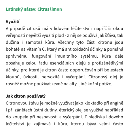
Latinský název: Citrus limon
Využití
V případě citrusů má v lidovém léčitelství i napříč širokou
veřejností největší využití plod - z něj se používá jak šťáva, tak
dužina i samotná kůra. Všechny tyto části citronu jsou
bohaté na vitamín C, který má antioxidační účinky a pomáhá
správnému fungování imunitního systému, kůra dále
obsahuje celou řadu esenciálních olejů s protizánětlivými
účinky, pro které je citron často doporučován při bolestech
kloubů, úzkosti, nervozitě i vyčerpání. Citronový olej je
rovněž možné používat zevně na afty i jiné kožní potíže.
Jak citron používat?
Citronovou šťávu je možné využívat jako kloktadlo při angíně
i při zánětech ústní dutiny, éterický olej se využívá například
do koupele při nespavosti a vyčerpání. Z hlediska lidového
léčitelství je zajímavá i kůra, kterou bývá velmi často