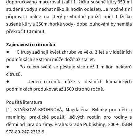
doporučováno macerovat (zalít 1 lžičku sušené kůry 350 ml
studené vody a nechat několik hodin odležet). Je možné z ní
připravit i nálev, na který je vhodné použít opět 1 lžičku
sušené kůry a 350ml horké vody - doba louhování by neměla
překročit 10 minut.
Zajímavosti o citroníku
● Citrusy začínají kvést zhruba ve věku 3 let a v ideálních
podmínkách se strom může dožít až sta let.
● Po celém světě se pěstuje více než 1 milion hektarů
citrusů.
● Jeden citroník může v ideálních klimatických
podmínkách produkovat až 1500 citronů ročně.
Použitá literatura
[1] STAŇKOVÁ-KRÖHNOVÁ, Magdaléna. Bylinky pro děti a
maminky: praktické použití léčivých rostlin pro rodiny s
dětmi od jara do zimy. Praha: Grada Publishing, 2009-. ISBN
978-80-247-2312-9.