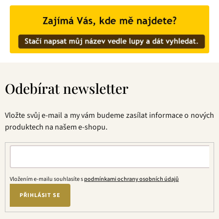
Z
á
Odebírat newsletter
p
a
t
Vložte svůj e-mail a my vám budeme zasílat informace o nových
í
produktech na našem e-shopu.
Vložením e-mailu souhlasíte s
podmínkami ochrany osobních údajů
PŘIHLÁSIT SE