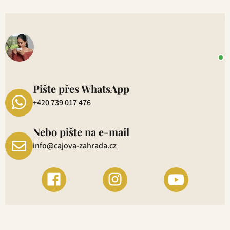
V
o
+
P
1
Pište přes WhatsApp
+420 739 017 476
Nebo pište na e-mail
info@cajova-zahrada.cz