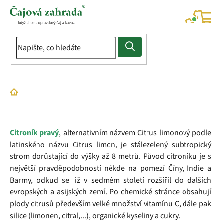
Přejít
na
NÁK
KOŠÍ
obsah
Domů
Slovník pojmů
Citrónová kůra
Citroník pravý
, alternativním názvem Citrus limonový podle
latinského názvu Citrus limon, je stálezelený subtropický
strom dorůstající do výšky až 8 metrů. Původ citroníku je s
největší pravděpodobností někde na pomezí Číny, Indie a
Barmy, odkud se již v sedmém století rozšířil do dalších
evropských a asijských zemí. Po chemické stránce obsahují
plody citrusů především velké množství vitamínu C, dále pak
silice (limonen, citral,...), organické kyseliny a cukry.