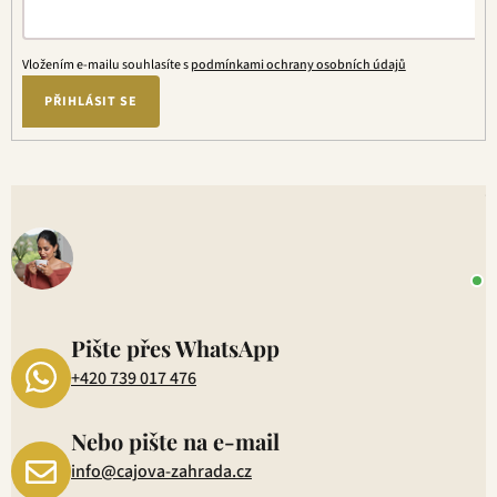
Vložením e-mailu souhlasíte s
podmínkami ochrany osobních údajů
PŘIHLÁSIT SE
V
o
+
P
1
Pište přes WhatsApp
+420 739 017 476
Nebo pište na e-mail
info@cajova-zahrada.cz