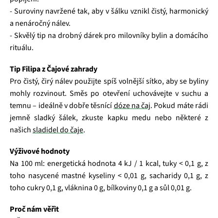
- Suroviny navržené tak, aby v šálku vznikl čistý, harmonický
a nenáročný nálev.
- Skvělý tip na drobný dárek pro milovníky bylin a domácího
rituálu.
Tip Filipa z Čajové zahrady
Pro čistý, čirý nálev použijte spíš volnější sítko, aby se byliny
mohly rozvinout. Směs po otevření uchovávejte v suchu a
temnu – ideálně v dobře těsnící
dóze na čaj
. Pokud máte rádi
jemně sladký šálek, zkuste kapku medu nebo některé z
našich
sladidel do čaje
.
Výživové hodnoty
Na 100 ml: energetická hodnota 4 kJ / 1 kcal, tuky < 0,1 g, z
toho nasycené mastné kyseliny < 0,01 g, sacharidy 0,1 g, z
toho cukry 0,1 g, vláknina 0 g, bílkoviny 0,1 g a sůl 0,01 g.
Proč nám věřit