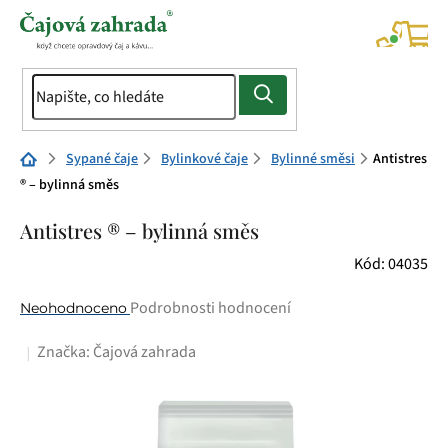
Přejít
na
NÁK
KOŠÍ
obsah
Domů
Sypané čaje
Bylinkové čaje
Bylinné směsi
Antistres
® – bylinná směs
Antistres ® – bylinná směs
Kód:
04035
Průměrné
Podrobnosti hodnocení
Neohodnoceno
hodnocení
Značka:
Čajová zahrada
produktu
je
0,0
z