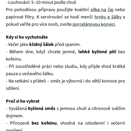
- Louhování: 5–10 minut podle chuti
Pro pohodlnou přípravu použijte kvalitní
sítka na čaj
nebo
papírové filtry. K servírování se hodí menší
hrnky a šálky
a
pokud vaříte pro více osob, zvolte
porcelánovou konvici
.
Kdy si ho vychutnáte
- Večer jako
klidný šálek
před spaním.
- Během dne, když chcete jemné,
lehké bylinné pití
bez
kofeinu.
- Při soustředěné práci nebo studiu, kdy přijde vhod krátká
pauza u voňavého šálku.
- Na setkání s přáteli – směs je výborná i do větší konvice pro
sdílení.
Proč si ho vybrat
- Vyvážená
bylinná směs
s jemnou chutí a citronově svěžím
dojmem.
- Přirozeně
bez kofeinu
, vhodná na celodenní i večerní
popíjení.