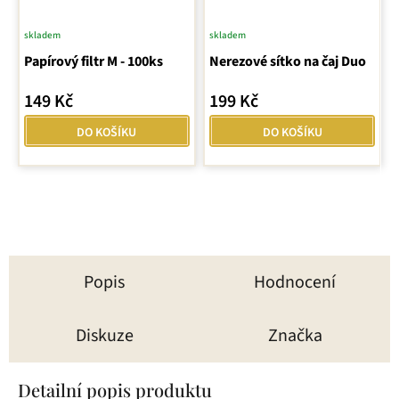
skladem
skladem
Průměrné
Papírový filtr M - 100ks
hodnocení
Nerezové sítko na čaj Duo
produktu
149 Kč
199 Kč
je
5,0
DO KOŠÍKU
DO KOŠÍKU
z
5
hvězdiček.
Popis
Hodnocení
Diskuze
Značka
Detailní popis produktu