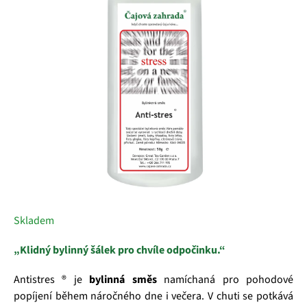
5
hvězdiček.
Skladem
„Klidný bylinný šálek pro chvíle odpočinku.“
Antistres ® je
bylinná směs
namíchaná pro pohodové
popíjení během náročného dne i večera. V chuti se potkává