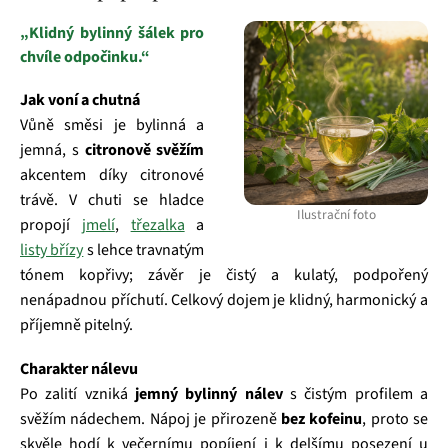
„Klidný bylinný šálek pro
chvíle odpočinku.“
Jak voní a chutná
Vůně směsi je bylinná a
jemná, s
citronově svěžím
akcentem díky citronové
trávě. V chuti se hladce
Ilustrační foto
propojí
jmelí
,
třezalka
a
listy břízy
s lehce travnatým
tónem kopřivy; závěr je čistý a kulatý, podpořený
nenápadnou příchutí. Celkový dojem je klidný, harmonický a
příjemně pitelný.
Charakter nálevu
Po zalití vzniká
jemný bylinný nálev
s čistým profilem a
svěžím nádechem. Nápoj je přirozeně
bez kofeinu
, proto se
skvěle hodí k večernímu popíjení i k delšímu posezení u