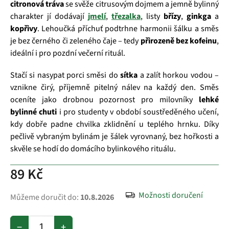
citronová tráva
se svěže citrusovým dojmem a jemně bylinný
charakter jí dodávají
jmelí
,
třezalka
, listy
břízy
,
ginkga
a
kopřivy
. Lehoučká příchuť podtrhne harmonii šálku a směs
je bez černého či zeleného čaje – tedy
přirozeně bez kofeinu
,
ideální i pro pozdní večerní rituál.
Stačí si nasypat porci směsi do
sítka
a zalít horkou vodou –
vznikne čirý, příjemně pitelný nálev na každý den. Směs
oceníte jako drobnou pozornost pro milovníky
lehké
bylinné chuti
i pro studenty v období soustředěného učení,
kdy dobře padne chvilka zklidnění u teplého hrnku. Díky
pečlivě vybraným bylinám je šálek vyrovnaný, bez hořkosti a
skvěle se hodí do domácího bylinkového rituálu.
89 Kč
Možnosti doručení
Můžeme doručit do:
10.8.2026
−
+