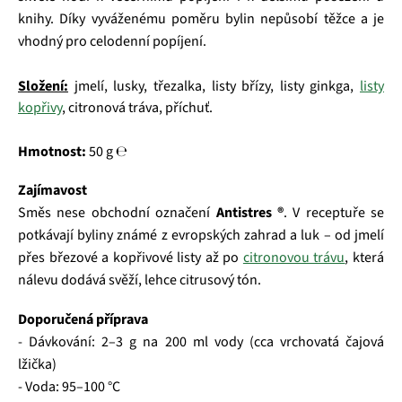
knihy. Díky vyváženému poměru bylin nepůsobí těžce a je
vhodný pro celodenní popíjení.
Složení:
jmelí, lusky, třezalka, listy břízy, listy ginkga,
listy
kopřivy
, citronová tráva, příchuť.
Hmotnost:
50 g ℮
Zajímavost
Směs nese obchodní označení
Antistres ®
. V receptuře se
potkávají byliny známé z evropských zahrad a luk – od jmelí
přes březové a kopřivové listy až po
citronovou trávu
, která
nálevu dodává svěží, lehce citrusový tón.
Doporučená příprava
- Dávkování: 2–3 g na 200 ml vody (cca vrchovatá čajová
lžička)
- Voda: 95–100 °C