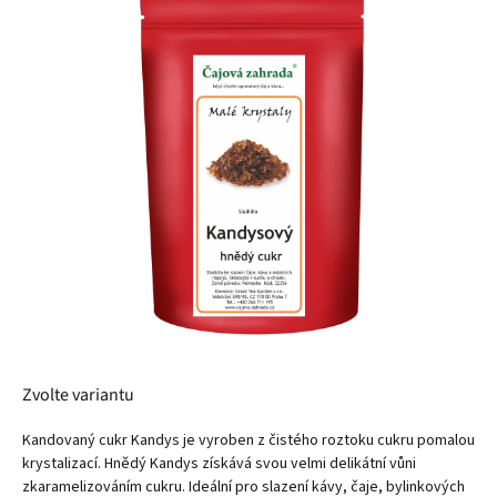
z
5
hvězdiček.
Zvolte variantu
Kandovaný cukr Kandys je vyroben z čistého roztoku cukru pomalou
krystalizací. Hnědý Kandys získává svou velmi delikátní vůni
zkaramelizováním cukru. Ideální pro slazení kávy, čaje, bylinkových