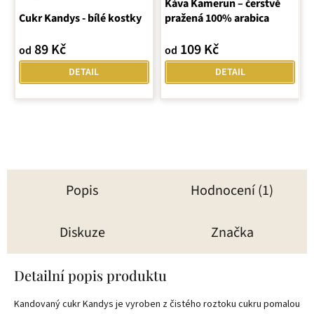
Průměrné
Káva Kamerun – čerstvě
Cukr Kandys - bílé kostky
hodnocení
pražená 100% arabica
produktu
89 Kč
109 Kč
od
od
je
5,0
DETAIL
DETAIL
z
5
hvězdiček.
Popis
Hodnocení (1)
Diskuze
Značka
Detailní popis produktu
Kandovaný cukr Kandys je vyroben z čistého roztoku cukru pomalou