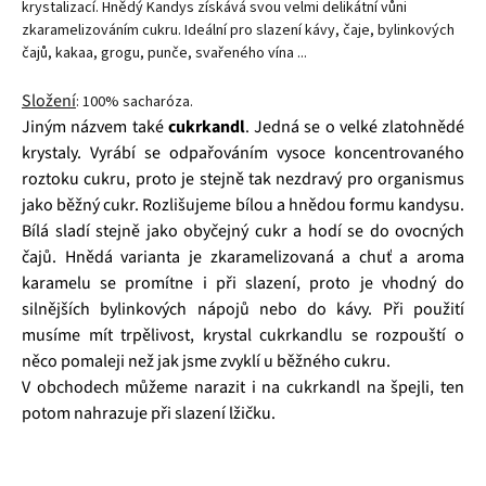
krystalizací. Hnědý Kandys získává svou velmi delikátní vůni
zkaramelizováním cukru. Ideální pro slazení kávy, čaje, bylinkových
čajů, kakaa, grogu, punče, svařeného vína ...
Složení
: 100% sacharóza.
Jiným názvem také
cukrkandl
. Jedná se o velké zlatohnědé
krystaly. Vyrábí se odpařováním vysoce koncentrovaného
roztoku cukru, proto je stejně tak nezdravý pro organismus
jako běžný cukr. Rozlišujeme bílou a hnědou formu kandysu.
Bílá sladí stejně jako obyčejný cukr a hodí se do ovocných
čajů. Hnědá varianta je zkaramelizovaná a chuť a aroma
karamelu se promítne i při slazení, proto je vhodný do
silnějších bylinkových nápojů nebo do kávy. Při použití
musíme mít trpělivost, krystal cukrkandlu se rozpouští o
něco pomaleji než jak jsme zvyklí u běžného cukru.
V obchodech můžeme narazit i na cukrkandl na špejli, ten
potom nahrazuje při slazení lžičku.
Čajová zahrada je naše vlastní autentická značka, která pro