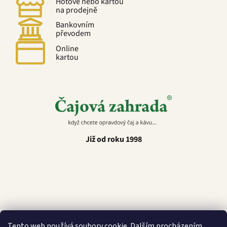
Hotově nebo kartou
na prodejně
Bankovním
převodem
Online
kartou
Již od roku 1998
Latino Café
Tento web používá soubory cookie. Dalším procházením