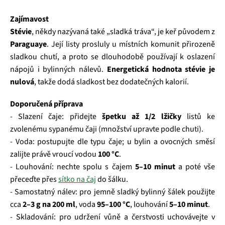
Zajímavost
Stévie
, někdy nazývaná také „sladká tráva“, je keř původem z
Paraguaye
. Její listy prosluly u místních komunit přirozeně
sladkou chutí, a proto se dlouhodobě používají k oslazení
nápojů i bylinných nálevů.
Energetická hodnota stévie je
nulová
, takže dodá sladkost bez dodatečných kalorií.
Doporučená příprava
- Slazení čaje: přidejte
špetku až 1/2 lžičky
listů ke
zvolenému sypanému čaji (množství upravte podle chuti).
- Voda: postupujte dle typu čaje; u bylin a ovocných směsí
zalijte právě vroucí vodou
100 °C
.
- Louhování: nechte spolu s čajem
5–10 minut
a poté vše
přeceďte přes
sítko na čaj
do šálku.
- Samostatný nálev: pro jemně sladký bylinný šálek použijte
cca
2–3 g na 200 ml
, voda
95–100 °C
, louhování
5–10 minut
.
- Skladování: pro udržení vůně a čerstvosti uchovávejte v