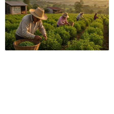
Čajová zahrada je naše vlastní autentická značka, která pro
vás již více než 20 let dováží stovky různých čajů, z nichž si
dokáže vybrat každý! Je jedno, jestli máte rádi prémiové
zelené čaje, nebo preferujete spíše různé ovocné směsi.
Pokud je pro vás prioritou kvalita použitých surovin, jejich
následné šetrné zpracování a také velmi přívětivá cena, pak
jste tu správně. A pevně věříme, že jakmile naše produkty
jednou ochutnáte, budete nadšení.