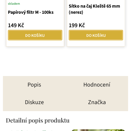
skladem
Průměrné
Sítko na čaj Kleště 65 mm
Papírový filtr M - 100ks
hodnocení
(nerez)
produktu
149 Kč
199 Kč
je
5,0
DO KOŠÍKU
DO KOŠÍKU
z
5
hvězdiček.
Popis
Hodnocení
Diskuze
Značka
Detailní popis produktu