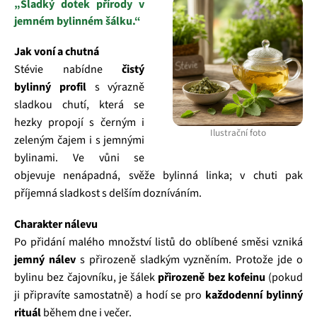
„Sladký dotek přírody v
jemném bylinném šálku.“
Jak voní a chutná
Stévie nabídne
čistý
bylinný profil
s výrazně
sladkou chutí, která se
hezky propojí s černým i
Ilustrační foto
zeleným čajem i s jemnými
bylinami. Ve vůni se
objevuje nenápadná, svěže bylinná linka; v chuti pak
příjemná sladkost s delším dozníváním.
Charakter nálevu
Po přidání malého množství listů do oblíbené směsi vzniká
jemný nálev
s přirozeně sladkým vyzněním. Protože jde o
bylinu bez čajovníku, je šálek
přirozeně bez kofeinu
(pokud
ji připravíte samostatně) a hodí se pro
každodenní bylinný
rituál
během dne i večer.