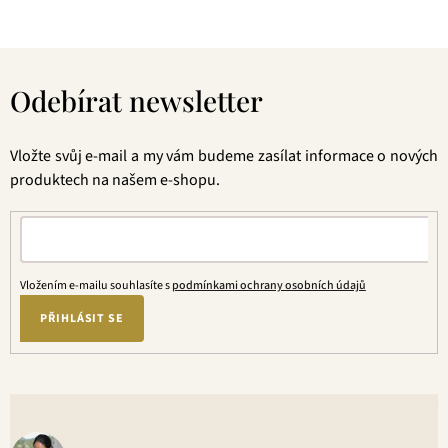
Z
á
Odebírat newsletter
p
a
t
Vložte svůj e-mail a my vám budeme zasílat informace o nových
í
produktech na našem e-shopu.
Vložením e-mailu souhlasíte s
podmínkami ochrany osobních údajů
PŘIHLÁSIT SE
V
o