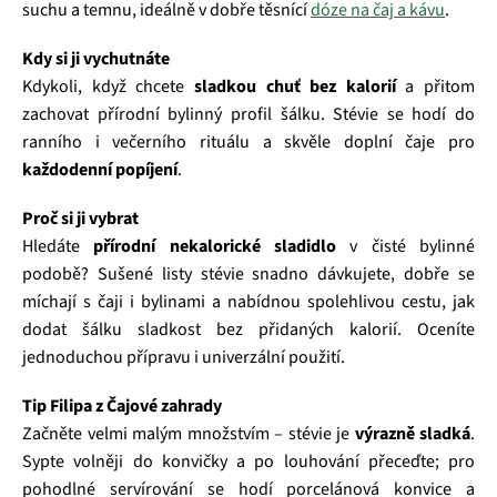
suchu a temnu, ideálně v dobře těsnící
dóze na čaj a kávu
.
Kdy si ji vychutnáte
Kdykoli, když chcete
sladkou chuť bez kalorií
a přitom
zachovat přírodní bylinný profil šálku. Stévie se hodí do
ranního i večerního rituálu a skvěle doplní čaje pro
každodenní popíjení
.
Proč si ji vybrat
Hledáte
přírodní nekalorické sladidlo
v čisté bylinné
podobě? Sušené listy stévie snadno dávkujete, dobře se
míchají s čaji i bylinami a nabídnou spolehlivou cestu, jak
dodat šálku sladkost bez přidaných kalorií. Oceníte
jednoduchou přípravu i univerzální použití.
Tip Filipa z Čajové zahrady
Začněte velmi malým množstvím – stévie je
výrazně sladká
.
Sypte volněji do konvičky a po louhování přeceďte; pro
pohodlné servírování se hodí porcelánová konvice a