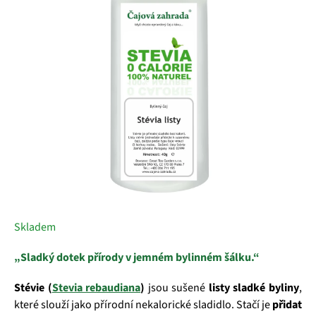
5
hvězdiček.
Skladem
„Sladký dotek přírody v jemném bylinném šálku.“
Stévie (
Stevia rebaudiana
)
jsou sušené
listy sladké byliny
,
které slouží jako přírodní nekalorické sladidlo. Stačí je
přidat