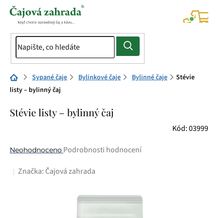
Přejít
na
NÁK
KOŠÍ
obsah
Domů
Sypané čaje
Bylinkové čaje
Bylinné čaje
Stévie
listy – bylinný čaj
Stévie listy – bylinný čaj
Kód:
03999
Průměrné
Podrobnosti hodnocení
Neohodnoceno
hodnocení
Značka:
Čajová zahrada
produktu
je
0,0
z