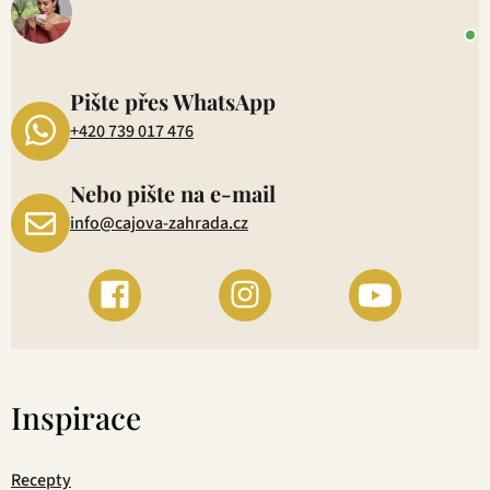
+
P
1
Pište přes WhatsApp
+420 739 017 476
Nebo pište na e-mail
info@cajova-zahrada.cz
Inspirace
Recepty