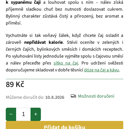
k sypanému čaji
a louhovat spolu s ním – nálev získá
příjemně sladkou chuť bez nutnosti doslazovat cukrem.
Bylinný charakter zůstává čistý a přirozený, bez aromat a
příměsí.
Vychutnáte si tak voňavý šálek, když chcete čaj osladit a
zároveň
nepřidávat kalorie
. Stévii oceníte v zelených i
černých čajích, bylinkových směsích i domácích receptech.
Po vyluhování listy jednoduše vyjměte spolu s čajovou směsí
a nálev přeceďte přes
sítko na čaj
. Pro udržení svěžesti
doporučujeme skladovat v dobře těsnící
dóze na čaj a kávu
.
89 Kč
Možnosti doručení
Můžeme doručit do:
10.8.2026
−
+
Přidat do košíku