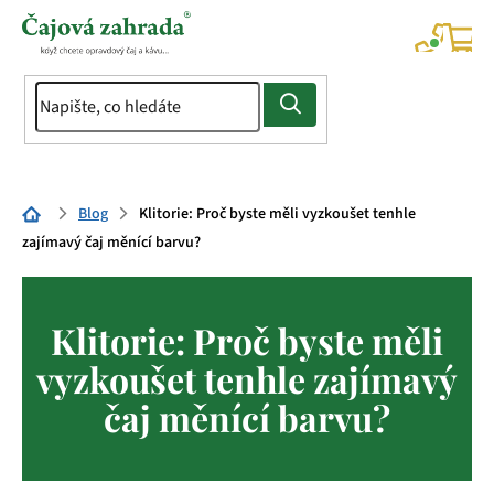
Přejít
na
NÁK
KOŠÍ
obsah
Domů
Blog
Klitorie: Proč byste měli vyzkoušet tenhle
zajímavý čaj měnící barvu?
Klitorie: Proč byste měli
vyzkoušet tenhle zajímavý
čaj měnící barvu?