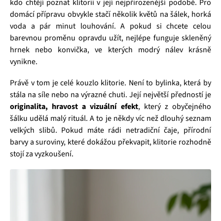
kdo chtějí poznat klitorii v její nejpřirozenější podobě. Pro
domácí přípravu obvykle stačí několik květů na šálek, horká
voda a pár minut louhování. A pokud si chcete celou
barevnou proměnu opravdu užít, nejlépe funguje skleněný
hrnek nebo konvička, ve kterých modrý nálev krásně
vynikne.
Právě v tom je celé kouzlo klitorie. Není to bylinka, která by
stála na síle nebo na výrazné chuti. Její největší předností je
originalita, hravost a vizuální efekt
, který z obyčejného
šálku udělá malý rituál. A to je někdy víc než dlouhý seznam
velkých slibů. Pokud máte rádi netradiční čaje, přírodní
barvy a suroviny, které dokážou překvapit, klitorie rozhodně
stojí za vyzkoušení.