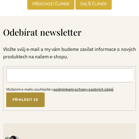
PŘEDCHOZÍ ČLÁNEK
DALŠÍ ČLÁNEK
Z
á
Odebírat newsletter
p
a
t
Vložte svůj e-mail a my vám budeme zasílat informace o nových
í
produktech na našem e-shopu.
Vložením e-mailu souhlasíte s
podmínkami ochrany osobních údajů
PŘIHLÁSIT SE
V
o