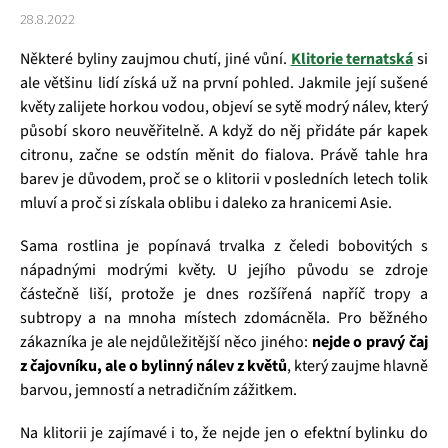
28.8.2022
Některé byliny zaujmou chutí, jiné vůní.
Klitorie ternatská
si
ale většinu lidí získá už na první pohled. Jakmile její sušené
květy zalijete horkou vodou, objeví se sytě modrý nálev, který
působí skoro neuvěřitelně. A když do něj přidáte pár kapek
citronu, začne se odstín měnit do fialova. Právě tahle hra
barev je důvodem, proč se o klitorii v posledních letech tolik
mluví a proč si získala oblibu i daleko za hranicemi Asie.
Sama rostlina je popínavá trvalka z čeledi bobovitých s
nápadnými modrými květy. U jejího původu se zdroje
částečně liší, protože je dnes rozšířená napříč tropy a
subtropy a na mnoha místech zdomácněla. Pro běžného
zákazníka je ale nejdůležitější něco jiného:
nejde o pravý čaj
z čajovníku, ale o bylinný nálev z květů
, který zaujme hlavně
barvou, jemností a netradičním zážitkem.
Na klitorii je zajímavé i to, že nejde jen o efektní bylinku do