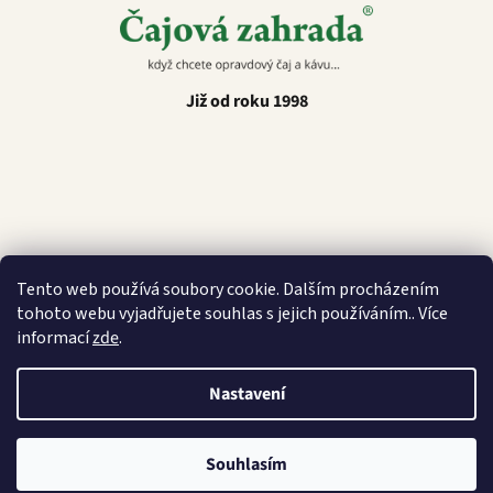
Již od roku 1998
Latino Café
Tento web používá soubory cookie. Dalším procházením
tohoto webu vyjadřujete souhlas s jejich používáním.. Více
informací
zde
.
Nastavení
Vytvořil Shoptet
Copyright 2026
Čajová zahrada
. Všechna práva vyhrazena.
Souhlasím