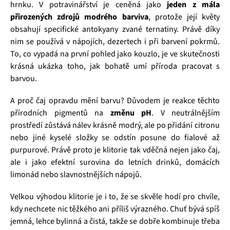
hrnku. V potravinářství je ceněná jako
jeden z mála
přirozených zdrojů modrého barviva
, protože její květy
obsahují specifické antokyany zvané ternatiny. Právě díky
nim se používá v nápojích, dezertech i při barvení pokrmů.
To, co vypadá na první pohled jako kouzlo, je ve skutečnosti
krásná ukázka toho, jak bohatě umí příroda pracovat s
barvou.
A proč čaj opravdu mění barvu? Důvodem je reakce těchto
přírodních pigmentů na
změnu pH
. V neutrálnějším
prostředí zůstává nálev krásně modrý, ale po přidání citronu
nebo jiné kyselé složky se odstín posune do fialové až
purpurové. Právě proto je klitorie tak vděčná nejen jako čaj,
ale i jako efektní surovina do letních drinků, domácích
limonád nebo slavnostnějších nápojů.
Velkou výhodou klitorie je i to, že se skvěle hodí pro chvíle,
kdy nechcete nic těžkého ani příliš výrazného. Chuť bývá spíš
jemná, lehce bylinná a čistá, takže se dobře kombinuje třeba