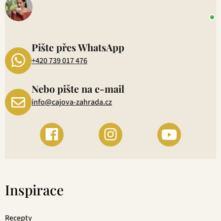
+
P
1
Pište přes WhatsApp
+420 739 017 476
Nebo pište na e-mail
info@cajova-zahrada.cz
Inspirace
Recepty