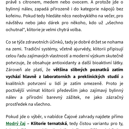
právě s citronem, medem nebo ovocem. A protože jde o
bylinný nálev, zapadá přirozeně i do kategorie nápojů bez
kofeinu. Pokud tedy hledáte něco neobvyklého na večer, pro
návštěvu nebo jako dárek pro někoho, kdo už „všechno
ochutnal“, klitorie je velmi chytrá volba.
Co se týče zdravotních účinků, tady je dobré držet se nohama
na zemi. Tradiční systémy, včetně ajurvédy, klitorii připisují
celou řadu zajímavých vlastností a moderní výzkum skutečně
potvrzuje, že obsahuje antioxidanty a další bioaktivní látky.
Zároveň ale platí, že
většina slibných poznatků zatím
vychází hlavně z laboratorních a preklinických studií
a
kvalitních potvrzení u lidí je zatím omezeně. Proto je
poctivější vnímat klitorii především jako zajímavý bylinný
nálev a přírodní barevný zážitek, ne jako zázračný
prostředek na všechno.
Pokud jde o výběr, v nabídce Čajové zahrady najdete přímo
Modrý čaj
– Klitorie ternatská
, tedy čistou variantu pro ty,