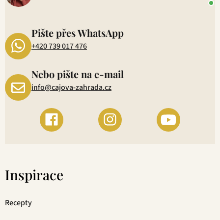
P
1
Pište přes WhatsApp
+420 739 017 476
Nebo pište na e-mail
info@cajova-zahrada.cz
Inspirace
Recepty