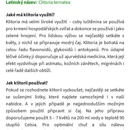
Latinský název:
Clitoria ternatea
Jaké má klitoria využití?
Klitoria má velmi široké využití – coby luštěnina se používá
pro krmení hospodářských zvířat a dokonce se používá i jako
zelené hnojení. Pro lidskou výživu se nejčastěji setkáte s
květy, z nichž se připravuje modrý čaj. Klitoria je bohatá na
celou řadu flavonoidů, glykosidů i antokyanů. Pro údajné
léčivé účinky ji doporučuje už ajurvédská medicína, která její
efekt vyzdvihuje při astmatu, kožních zánětech, migrénách i
celé řadě dalších obtíží.
Jak klitorii používat?
Pokud se rozhodnete klitorii vyzkoušet, nejčastěji se setkáte
se sušenými lístky, které najdete samozřejmě i v naší
nabídce. A v jejich případě je nejjednodušším možným
způsobem použití připravit si čaj. Na jeho přípravu
doporučujeme použít 5 – 7 květů na 200 ml vody o teplotě 90
stupňů Celsia. Pro optimální chuť a sílu nálevu