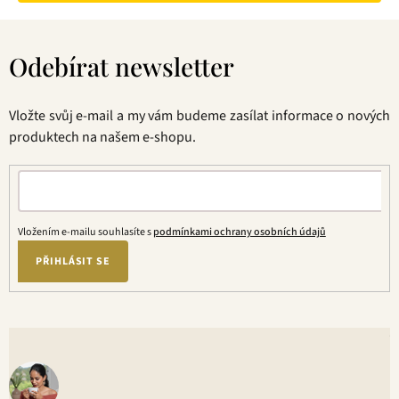
Z
á
Odebírat newsletter
p
a
t
Vložte svůj e-mail a my vám budeme zasílat informace o nových
í
produktech na našem e-shopu.
Vložením e-mailu souhlasíte s
podmínkami ochrany osobních údajů
PŘIHLÁSIT SE
V
o
+