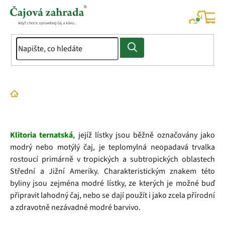
Přejít
na
NÁK
KOŠÍ
obsah
Domů
Slovník pojmů
Klitoria ternatská
Klitoria ternatská
, jejíž lístky jsou běžně označovány jako
modrý nebo motýlý čaj, je teplomylná neopadavá trvalka
rostoucí primárně v tropických a subtropických oblastech
Střední a Jižní Ameriky. Charakteristickým znakem této
byliny jsou zejména modré lístky, ze kterých je možné buď
připravit lahodný čaj, nebo se dají použít i jako zcela přírodní
a zdravotně nezávadné modré barvivo.