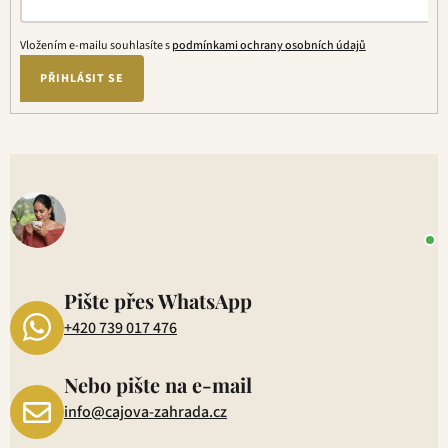
Vložením e-mailu souhlasíte s
podmínkami ochrany osobních údajů
PŘIHLÁSIT SE
V
o
+
P
1
Pište přes WhatsApp
+420 739 017 476
Nebo pište na e-mail
info@cajova-zahrada.cz