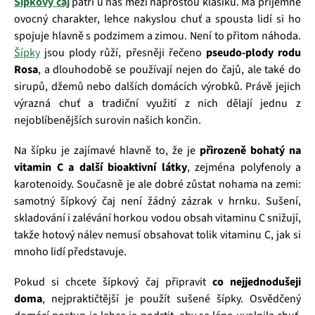
Šípkový čaj
patří u nás mezi naprostou klasiku. Má příjemně
ovocný charakter, lehce nakyslou chuť a spousta lidí si ho
spojuje hlavně s podzimem a zimou. Není to přitom náhoda.
Šípky
jsou plody růží, přesněji řečeno
pseudo-plody rodu
Rosa
, a dlouhodobě se používají nejen do čajů, ale také do
sirupů, džemů nebo dalších domácích výrobků. Právě jejich
výrazná chuť a tradiční využití z nich dělají jednu z
nejoblíbenějších surovin našich končin.
Na šípku je zajímavé hlavně to, že je
přirozeně bohatý na
vitamin C a další bioaktivní látky
, zejména polyfenoly a
karotenoidy. Současně je ale dobré zůstat nohama na zemi:
samotný šípkový čaj není žádný zázrak v hrnku. Sušení,
skladování i zalévání horkou vodou obsah vitaminu C snižují,
takže hotový nálev nemusí obsahovat tolik vitaminu C, jak si
mnoho lidí představuje.
Pokud si chcete šípkový čaj připravit
co nejjednodušeji
doma
, nejpraktičtější je použít sušené šípky. Osvědčený