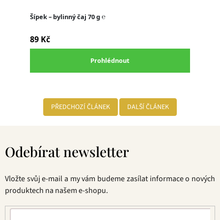
PŘEDCHOZÍ ČLÁNEK
DALŠÍ ČLÁNEK
Z
á
Odebírat newsletter
p
a
t
Vložte svůj e-mail a my vám budeme zasílat informace o nových
í
produktech na našem e-shopu.