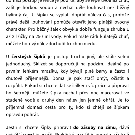
domácí postup je lehce je podrtit, aby se lépe uvolnila chuť,
zalít je horkou vodou a nechat déle louhovat než běžný
bylinný čaj. U šípku se vyplatí dopřát nálevu čas, protože
právě delší louhování pomůže otevřít jeho plnější ovocný
charakter. Pro běžný šálek obvykle dobře funguje zhruba 1
až 2 lžičky na 250 ml vody. Pokud máte rádi kulatější chuť,
můžete hotový nálev dochutit trochou medu.
U
čerstvých šípků
je postup trochu jiný, ale stále velmi
jednoduchý. Sklízet se doporučují na podzim, ideálně po
prvním lehkém mrazíku, kdy bývají plné barvy a často i
chuťově příjemnější. Doma je pak stačí omýt, očistit a
rozpůlit. Pokud si chcete dát se šálkem víc práce a připravit
ho šetrněji, můžete šípky nechat přes noc macerovat ve
studené vodě a druhý den nálev jen jemně ohřát. Je to
příjemná domácí cesta pro ty, kdo si chtějí se šípkem
opravdu pohrát.
Jestli si chcete šípky připravit
do zásoby na zimu
, dává
největší smysl je usušit. Praktické je sušit je pomalu a šetrně