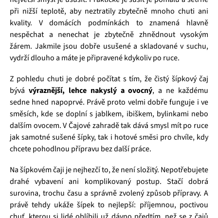
při nižší teplotě, aby neztratily zbytečně mnoho chuti ani
kvality. V domácích podmínkách to znamená hlavně
nespěchat a nenechat je zbytečně zhnědnout vysokým
žárem. Jakmile jsou dobře usušené a skladované v suchu,
vydrží dlouho a máte je připravené kdykoliv po ruce.
Z pohledu chuti je dobré počítat s tím, že čistý šípkový čaj
bývá
výraznější, lehce nakyslý a ovocný
, a ne každému
sedne hned napoprvé. Právě proto velmi dobře funguje i ve
směsích, kde se doplní s jablkem, ibiškem, bylinkami nebo
dalším ovocem. V Čajové zahradě tak dává smysl mít po ruce
jak samotné sušené šípky, tak i hotové směsi pro chvíle, kdy
chcete pohodlnou přípravu bez další práce.
Na šípkovém čaji je nejhezčí to, že není složitý. Nepotřebujete
drahé vybavení ani komplikovaný postup. Stačí dobrá
surovina, trochu času a správně zvolený způsob přípravy. A
právě tehdy ukáže šípek to nejlepší: příjemnou, poctivou
chuť, kterou si lidé oblíbili už dávno předtím, než se z čajů