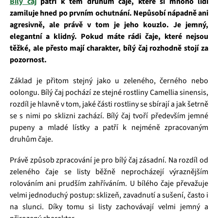
Bílý čaj
patří k těm druhům čaje, které si mnoho lidí
zamiluje hned po prvním ochutnání. Nepůsobí nápadně ani
agresivně, ale právě v tom je jeho kouzlo. Je jemný,
elegantní a klidný. Pokud máte rádi čaje, které nejsou
těžké, ale přesto mají charakter, bílý čaj rozhodně stojí za
pozornost.
Základ je přitom stejný jako u zeleného, černého nebo
oolongu. Bílý čaj pochází ze stejné rostliny Camellia sinensis,
rozdíl je hlavně v tom, jaké části rostliny se sbírají a jak šetrně
se s nimi po sklizni zachází. Bílý čaj tvoří především jemné
pupeny a mladé lístky a patří k nejméně zpracovaným
druhům čaje.
Právě způsob zpracování je pro bílý čaj zásadní. Na rozdíl od
zeleného čaje se listy běžně neprocházejí výraznějším
rolováním ani prudším zahříváním. U bílého čaje převažuje
velmi jednoduchý postup: sklizeň, zavadnutí a sušení, často i
na slunci. Díky tomu si listy zachovávají velmi jemný a