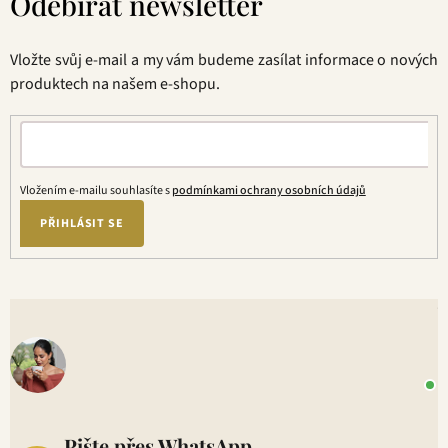
Odebírat newsletter
p
a
t
Vložte svůj e-mail a my vám budeme zasílat informace o nových
í
produktech na našem e-shopu.
Vložením e-mailu souhlasíte s
podmínkami ochrany osobních údajů
PŘIHLÁSIT SE
V
o
+
P
1
Pište přes WhatsApp