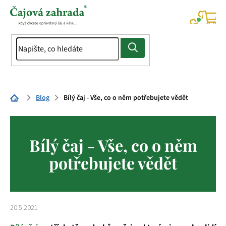
Přejít
na
NÁK
KOŠÍ
obsah
Domů
Blog
Bílý čaj - Vše, co o něm potřebujete vědět
Bílý čaj - Vše, co o něm
potřebujete vědět
20.5.2021