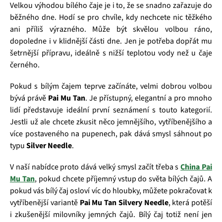
Velkou výhodou bílého čaje je i to, že se snadno zařazuje do
běžného dne. Hodí se pro chvíle, kdy nechcete nic těžkého
ani příliš výrazného. Může být skvělou volbou ráno,
dopoledne i v klidnější části dne. Jen je potřeba dopřát mu
šetrnější přípravu, ideálně s nižší teplotou vody než u čaje
černého.
Pokud s bílým čajem teprve začínáte, velmi dobrou volbou
bývá právě
Pai Mu Tan
. Je přístupný, elegantní a pro mnoho
lidí představuje ideální první seznámení s touto kategorií.
Jestli už ale chcete zkusit něco jemnějšího, vytříbenějšího a
více postaveného na pupenech, pak dává smysl sáhnout po
typu
Silver Needle
.
V naší nabídce proto dává velký smysl začít třeba s
China Pai
Mu Tan
, pokud chcete příjemný vstup do světa bílých čajů. A
pokud vás bílý čaj osloví víc do hloubky, můžete pokračovat k
vytříbenější variantě
Pai Mu Tan Silvery Needle
, která potěší
i zkušenější milovníky jemných čajů. Bílý čaj totiž není jen