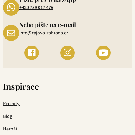
+420 739 017 476
Nebo pište na e-mail
info@cajova-zahrada.cz
Inspirace
Recepty
Blog
Herbář