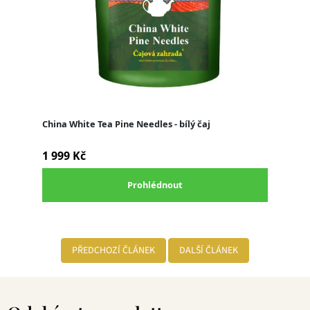
PŘEDCHOZÍ ČLÁNEK
DALŠÍ ČLÁNEK
Z
á