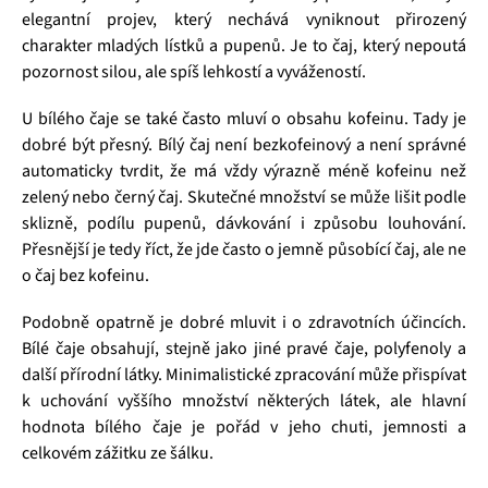
elegantní projev, který nechává vyniknout přirozený
charakter mladých lístků a pupenů. Je to čaj, který nepoutá
pozornost silou, ale spíš lehkostí a vyvážeností.
U bílého čaje se také často mluví o obsahu kofeinu. Tady je
dobré být přesný. Bílý čaj není bezkofeinový a není správné
automaticky tvrdit, že má vždy výrazně méně kofeinu než
zelený nebo černý čaj. Skutečné množství se může lišit podle
sklizně, podílu pupenů, dávkování i způsobu louhování.
Přesnější je tedy říct, že jde často o jemně působící čaj, ale ne
o čaj bez kofeinu.
Podobně opatrně je dobré mluvit i o zdravotních účincích.
Bílé čaje obsahují, stejně jako jiné pravé čaje, polyfenoly a
další přírodní látky. Minimalistické zpracování může přispívat
k uchování vyššího množství některých látek, ale hlavní
hodnota bílého čaje je pořád v jeho chuti, jemnosti a
celkovém zážitku ze šálku.