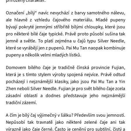
přirozený charakter.
Označení „bílý“ navíc nevychází z barvy samotného nálevu,
ale hlavně z vzhledu čajového materiálu. Mladé pupeny
bývají pokryté jemnými stříbřitě bílými chloupky, které jsou
pro některé bílé čaje typické. Právě proto působí sušina tak
jemně a světle. To platí zejména u čajů typu Silver Needle,
které se vyrábějí jen z pupenů. Pai Mu Tan naopak kombinuje
pupeny a několik velmi mladých lístků.
Domovem bílého čaje je tradičně čínská provincie Fujian,
která je s tímto stylem výroby spojená nejvíce. Právě odtud
pocházejí i nejznámější klasiky, jako jsou Pai Mu Tan a Yin
Zhen neboli Silver Needle. Fujian je pro svět bílého čaje zcela
zásadní oblastí a dodnes představuje jeho nejznámější
tradiční zázemí.
A čím je bílý čaj výjimečný v šálku? Především svou jemností.
Nepůsobí tak travnatě jako některé zelené čaje ani tak
výrazně jako čaje černé. Často je ceněný pro subtilní, čistý a