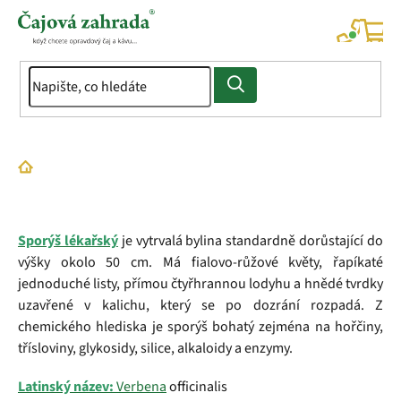
Přejít
na
NÁK
KOŠÍ
obsah
Domů
Slovník pojmů
Sporýš lékařský
Sporýš lékařský
je vytrvalá bylina standardně dorůstající do
výšky okolo 50 cm. Má fialovo-růžové květy, řapíkaté
jednoduché listy, přímou čtyřhrannou lodyhu a hnědé tvrdky
uzavřené v kalichu, který se po dozrání rozpadá. Z
chemického hlediska je sporýš bohatý zejména na hořčiny,
třísloviny, glykosidy, silice, alkaloidy a enzymy.
Latinský název:
Verbena
officinalis