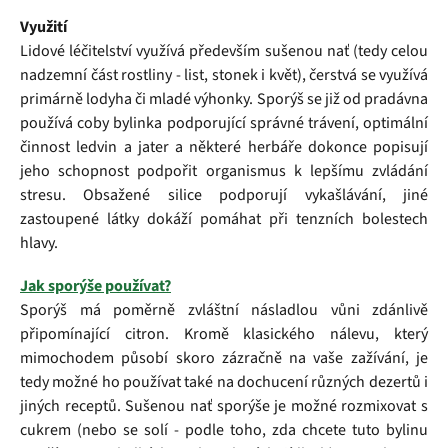
Využití
Lidové léčitelství využívá především sušenou nať (tedy celou
nadzemní část rostliny - list, stonek i květ), čerstvá se využívá
primárně lodyha či mladé výhonky. Sporýš se již od pradávna
používá coby bylinka podporující správné trávení, optimální
činnost ledvin a jater a některé herbáře dokonce popisují
jeho schopnost podpořit organismus k lepšímu zvládání
stresu. Obsažené silice podporují vykašlávání, jiné
zastoupené látky dokáží pomáhat při tenzních bolestech
hlavy.
Jak sporýše používat?
Sporýš má poměrně zvláštní násladlou vůni zdánlivě
připomínající citron. Kromě klasického nálevu, který
mimochodem působí skoro zázračně na vaše zažívání, je
tedy možné ho používat také na dochucení různých dezertů i
jiných receptů. Sušenou nať sporýše je možné rozmixovat s
cukrem (nebo se solí - podle toho, zda chcete tuto bylinu