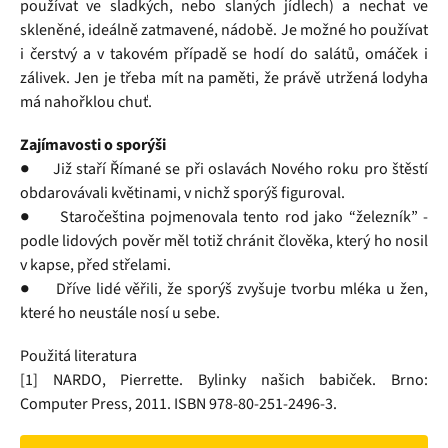
používat ve sladkých, nebo slaných jídlech) a nechat ve
skleněné, ideálně zatmavené, nádobě. Je možné ho používat
i čerstvý a v takovém případě se hodí do salátů, omáček i
zálivek. Jen je třeba mít na paměti, že právě utržená lodyha
má nahořklou chuť.
Zajímavosti o sporýši
● Již staří Římané se při oslavách Nového roku pro štěstí
obdarovávali květinami, v nichž sporýš figuroval.
● Staročeština pojmenovala tento rod jako “železník” -
podle lidových pověr měl totiž chránit člověka, který ho nosil
v kapse, před střelami.
● Dříve lidé věřili, že sporýš zvyšuje tvorbu mléka u žen,
které ho neustále nosí u sebe.
Použitá literatura
[1] NARDO, Pierrette. Bylinky našich babiček. Brno:
Computer Press, 2011. ISBN 978-80-251-2496-3.