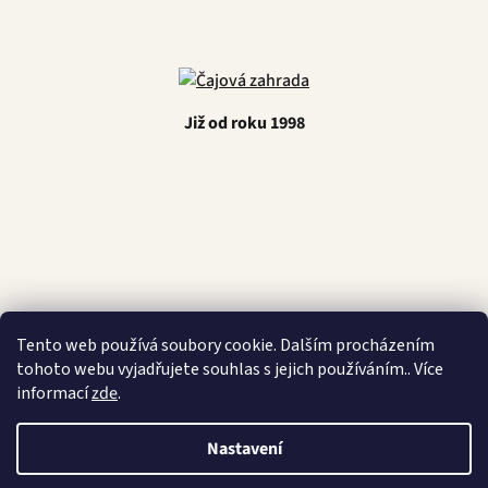
Již od roku 1998
Latino Café
Tento web používá soubory cookie. Dalším procházením
tohoto webu vyjadřujete souhlas s jejich používáním.. Více
informací
zde
.
Vytvořil Shoptet
Nastavení