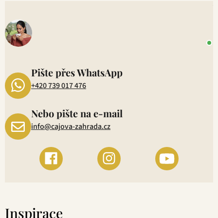
V
o
+
P
1
Pište přes WhatsApp
+420 739 017 476
Nebo pište na e-mail
info@cajova-zahrada.cz
Inspirace