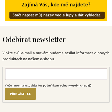
Z
á
Odebírat newsletter
p
a
t
Vložte svůj e-mail a my vám budeme zasílat informace o nových
í
produktech na našem e-shopu.
Vložením e-mailu souhlasíte s
podmínkami ochrany osobních údajů
PŘIHLÁSIT SE