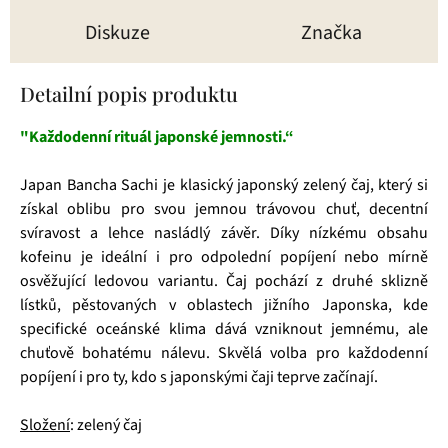
Diskuze
Značka
Detailní popis produktu
"Každodenní rituál japonské jemnosti.“
Japan Bancha Sachi je klasický japonský zelený čaj, který si
získal oblibu pro svou jemnou trávovou chuť, decentní
svíravost a lehce nasládlý závěr. Díky nízkému obsahu
kofeinu je ideální i pro odpolední popíjení nebo mírně
osvěžující ledovou variantu. Čaj pochází z druhé sklizně
lístků, pěstovaných v oblastech jižního Japonska, kde
specifické oceánské klima dává vzniknout jemnému, ale
chuťově bohatému nálevu. Skvělá volba pro každodenní
popíjení i pro ty, kdo s japonskými čaji teprve začínají.
Složení
: zelený čaj