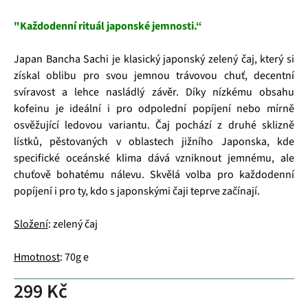
"Každodenní rituál japonské jemnosti.“
Japan Bancha Sachi je klasický japonský zelený čaj, který si
získal oblibu pro svou jemnou trávovou chuť, decentní
svíravost a lehce nasládlý závěr. Díky nízkému obsahu
kofeinu je ideální i pro odpolední popíjení nebo mírně
osvěžující ledovou variantu. Čaj pochází z druhé sklizně
lístků, pěstovaných v oblastech jižního Japonska, kde
specifické oceánské klima dává vzniknout jemnému, ale
chuťově bohatému nálevu. Skvělá volba pro každodenní
popíjení i pro ty, kdo s japonskými čaji teprve začínají.
Složení
: zelený čaj
Hmotnost
: 70g e
299 Kč