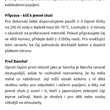
každodenní popíjení.
Příprava – klíč k jemné chuti
Pro dokonalý šálek doporučujeme použít 2–3 čajové lžičky
na 250 ml vody o teplotě mezi 60–70 °C. Louhujte 1–3 minuty
v závislosti na preferované intenzitě. Pokud připravujete čaj
ve větší konvici, přidejte další 2–3 lžičky navíc. Pro osvěžující
letní variantu lze čaj jednoduše dochladit ledem a doplnit
plátkem citronu.
Proč Bancha?
Oproti čajům první sklizně jako je Sencha je Bancha cenově
dostupnější, avšak to rozhodně neznamená, že by měla
méně co nabídnout. Její nižší obsah kofeinu z ní dělá
skvělou volbu pro odpolední i večerní popíjení, a díky své
jemné chuti ji ocení i ti, kteří s japonskými zelenými čaji
teprve začínají. Navíc je vhodná i pro děti nebo osoby
citlivější na stimulanty.