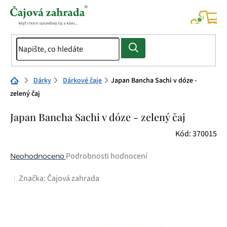
Přejít
na
NÁK
KOŠÍ
obsah
Domů
Dárky
Dárkové čaje
Japan Bancha Sachi v dóze -
zelený čaj
Japan Bancha Sachi v dóze - zelený čaj
Kód:
370015
Průměrné
Podrobnosti hodnocení
Neohodnoceno
hodnocení
Značka:
Čajová zahrada
produktu
je
0,0
z