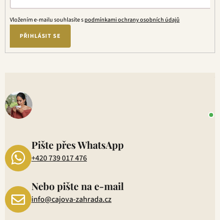
Vložením e-mailu souhlasíte s
podmínkami ochrany osobních údajů
PŘIHLÁSIT SE
V
o
+
P
1
Pište přes WhatsApp
+420 739 017 476
Nebo pište na e-mail
info@cajova-zahrada.cz