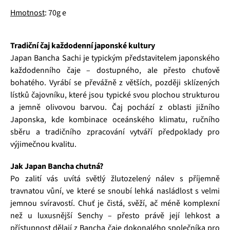
Hmotnost
: 70g e
Tradiční čaj každodenní japonské kultury
Japan Bancha Sachi je typickým představitelem japonského
každodenního čaje – dostupného, ale přesto chuťově
bohatého. Vyrábí se převážně z větších, později sklízených
lístků čajovníku, které jsou typické svou plochou strukturou
a jemně olivovou barvou. Čaj pochází z oblasti jižního
Japonska, kde kombinace oceánského klimatu, ručního
sběru a tradičního zpracování vytváří předpoklady pro
výjimečnou kvalitu.
Jak Japan Bancha chutná?
Po zalití vás uvítá světlý žlutozelený nálev s příjemně
travnatou vůní, ve které se snoubí lehká nasládlost s velmi
jemnou svíravostí. Chuť je čistá, svěží, ač méně komplexní
než u luxusnější Senchy – přesto právě její lehkost a
přístupnost dělají z Bancha čaje dokonalého společníka pro