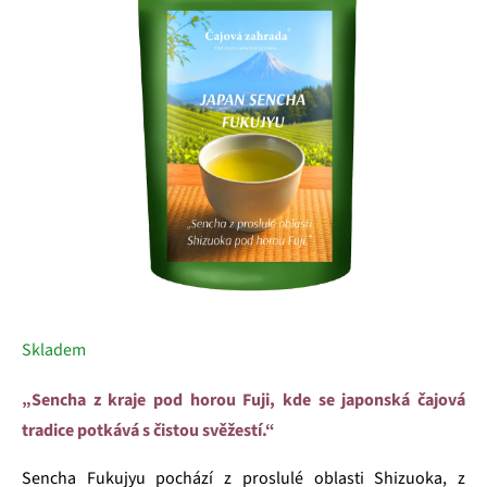
5
hvězdiček.
Skladem
„Sencha z kraje pod horou Fuji, kde se japonská čajová
tradice potkává s čistou svěžestí.“
Sencha Fukujyu pochází z proslulé oblasti Shizuoka, z