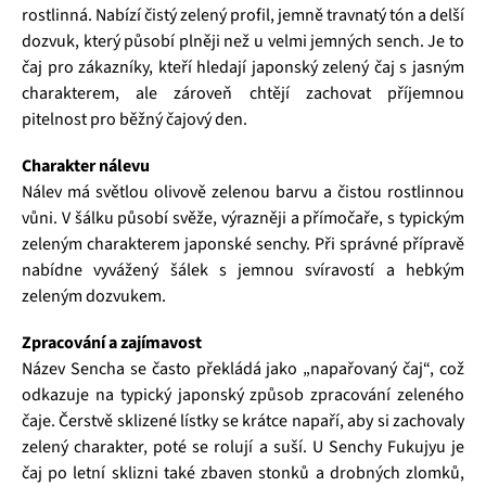
rostlinná. Nabízí čistý zelený profil, jemně travnatý tón a delší
dozvuk, který působí plněji než u velmi jemných sench. Je to
čaj pro zákazníky, kteří hledají japonský zelený čaj s jasným
charakterem, ale zároveň chtějí zachovat příjemnou
pitelnost pro běžný čajový den.
Charakter nálevu
Nálev má světlou olivově zelenou barvu a čistou rostlinnou
vůni. V šálku působí svěže, výrazněji a přímočaře, s typickým
zeleným charakterem japonské senchy. Při správné přípravě
nabídne vyvážený šálek s jemnou svíravostí a hebkým
zeleným dozvukem.
Zpracování a zajímavost
Název Sencha se často překládá jako „napařovaný čaj“, což
odkazuje na typický japonský způsob zpracování zeleného
čaje. Čerstvě sklizené lístky se krátce napaří, aby si zachovaly
zelený charakter, poté se rolují a suší. U Senchy Fukujyu je
čaj po letní sklizni také zbaven stonků a drobných zlomků,