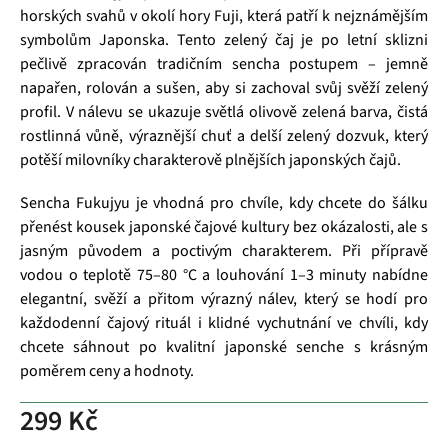
horských svahů v okolí hory Fuji, která patří k nejznámějším
symbolům Japonska. Tento zelený čaj je po letní sklizni
pečlivě zpracován tradičním sencha postupem – jemně
napařen, rolován a sušen, aby si zachoval svůj svěží zelený
profil. V nálevu se ukazuje světlá olivově zelená barva, čistá
rostlinná vůně, výraznější chuť a delší zelený dozvuk, který
potěší milovníky charakterově plnějších japonských čajů.
Sencha Fukujyu je vhodná pro chvíle, kdy chcete do šálku
přenést kousek japonské čajové kultury bez okázalosti, ale s
jasným původem a poctivým charakterem. Při přípravě
vodou o teplotě 75–80 °C a louhování 1–3 minuty nabídne
elegantní, svěží a přitom výrazný nálev, který se hodí pro
každodenní čajový rituál i klidné vychutnání ve chvíli, kdy
chcete sáhnout po kvalitní japonské senche s krásným
poměrem ceny a hodnoty.
299 Kč