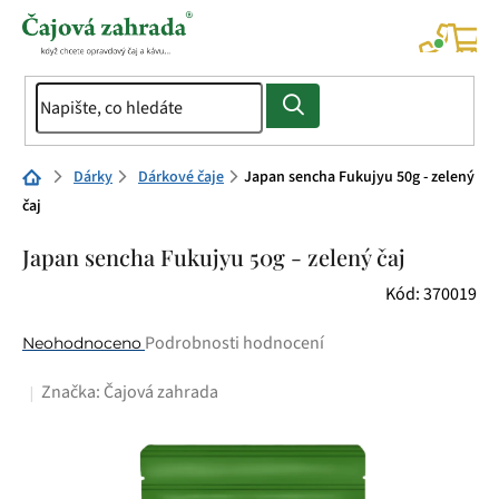
Přejít
na
NÁK
KOŠÍ
obsah
Domů
Dárky
Dárkové čaje
Japan sencha Fukujyu 50g - zelený
čaj
Japan sencha Fukujyu 50g - zelený čaj
Kód:
370019
Průměrné
Podrobnosti hodnocení
Neohodnoceno
hodnocení
Značka:
Čajová zahrada
produktu
je
0,0
z