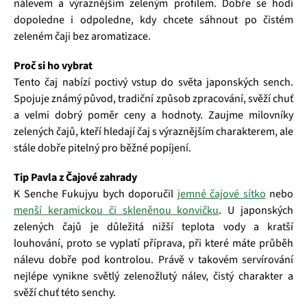
nálevem a výraznějším zeleným profilem. Dobře se hodí
dopoledne i odpoledne, kdy chcete sáhnout po čistém
zeleném čaji bez aromatizace.
Proč si ho vybrat
Tento čaj nabízí poctivý vstup do světa japonských sench.
Spojuje známý původ, tradiční způsob zpracování, svěží chuť
a velmi dobrý poměr ceny a hodnoty. Zaujme milovníky
zelených čajů, kteří hledají čaj s výraznějším charakterem, ale
stále dobře pitelný pro běžné popíjení.
Tip Pavla z Čajové zahrady
K Senche Fukujyu bych doporučil
jemné čajové sítko
nebo
menší keramickou či skleněnou konvičku
. U japonských
zelených čajů je důležitá nižší teplota vody a kratší
louhování, proto se vyplatí příprava, při které máte průběh
nálevu dobře pod kontrolou. Právě v takovém servírování
nejlépe vynikne světlý zelenožlutý nálev, čistý charakter a
svěží chuť této senchy.