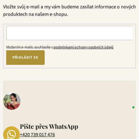
t
Vložte svůj e-mail a my vám budeme zasílat informace o nových
í
produktech na našem e-shopu.
Vložením e-mailu souhlasíte s
podmínkami ochrany osobních údajů
PŘIHLÁSIT SE
V
o
+
P
1
Pište přes WhatsApp
+420 739 017 476