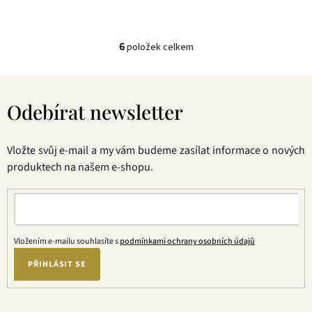
6
položek celkem
O
v
Z
l
á
á
Odebírat newsletter
p
d
a
a
t
c
Vložte svůj e-mail a my vám budeme zasílat informace o nových
í
í
produktech na našem e-shopu.
p
r
v
k
y
Vložením e-mailu souhlasíte s
podmínkami ochrany osobních údajů
v
ý
PŘIHLÁSIT SE
p
i