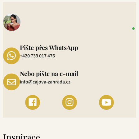
s
V
u
o
+
P
1
Pište přes WhatsApp
+420 739 017 476
Nebo pište na e-mail
info@cajova-zahrada.cz
Inspirace