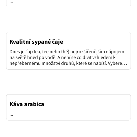
...
á
n
k
ů
Kvalitní sypané čaje
Dnes je čaj (tea, tee nebo thé) nejrozšířenějším nápojem
na světě hned po vodě. A není se co divit vzhledem k
nepřebernému množství druhů, které se nabízí. Vybere si
přitom každý. Ať už ten, kdo nemusí hořkou chuť kávy, a
proto denní přísun kofeinu řeší za pomoci černého čaje,
anebo ten, kdo nedá dopustit na blahodárné
účinky zeleného čaje. Nemluvě o čím dál tím
oblíbenějším zázvorovém čaji, který je málem vynášen do
nebe pro své antibakteriální a protizánětlivé účinky. A na
Káva arabica
...
...