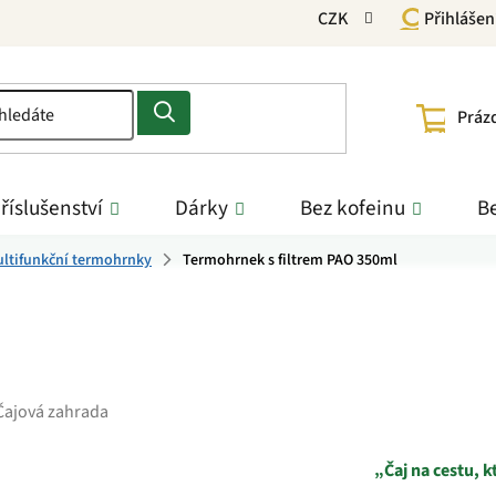
CZK
Přihlášen
NÁKU
Práz
KOŠÍ
říslušenství
Dárky
Bez kofeinu
Be
ltifunkční termohrnky
Termohrnek s filtrem PAO 350ml
Čajová zahrada
„Čaj na cestu, k