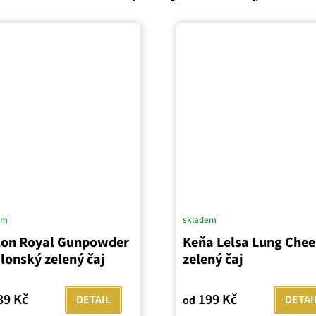
em
skladem
lon Royal Gunpowder
Keňa Lelsa Lung Chee
jlonský zelený čaj
zelený čaj
89 Kč
199 Kč
DETAIL
DETAI
od