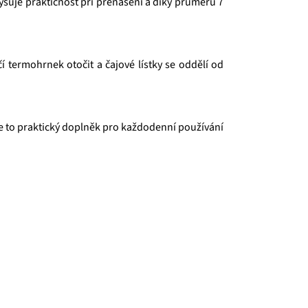
yšuje praktičnost při přenášení a díky průměru 7
í termohrnek otočit a čajové lístky se oddělí od
 Je to praktický doplněk pro každodenní používání