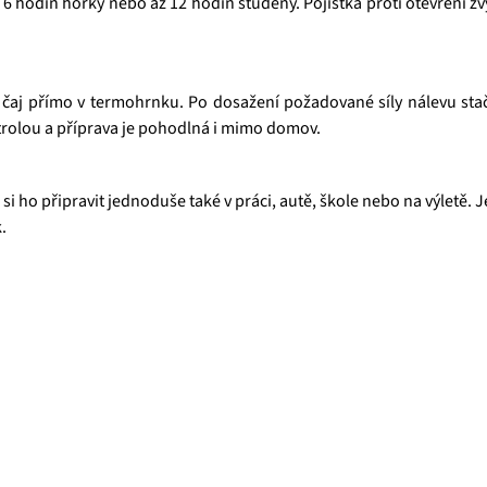
6 hodin horký nebo až 12 hodin studený. Pojistka proti otevření zv
 čaj přímo v termohrnku. Po dosažení požadované síly nálevu stač
rolou a příprava je pohodlná i mimo domov.
 si ho připravit jednoduše také v práci, autě, škole nebo na výletě.
.