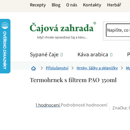
Přejít
Recepty
Blog
O nás
Kontakty
Herbář
na
obsah
Sypané čaje
Káva arabica
P
Příslušenství
Hrnky, šálky a skleničky
Mu
Domů
Termohrnek s filtrem PAO 350ml
Průměrné
Podrobnosti hodnocení
1 hodnocení
Značka:
hodnocení
produktu
je