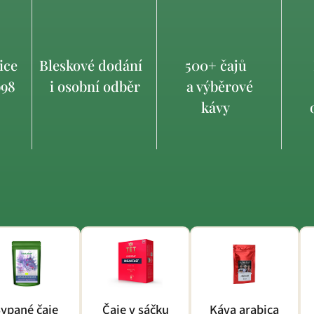
ice
Bleskové dodání
500+ čajů
998
i osobní odběr
a výběrové
kávy
o
ypané čaje
Čaje v sáčku
Káva arabica