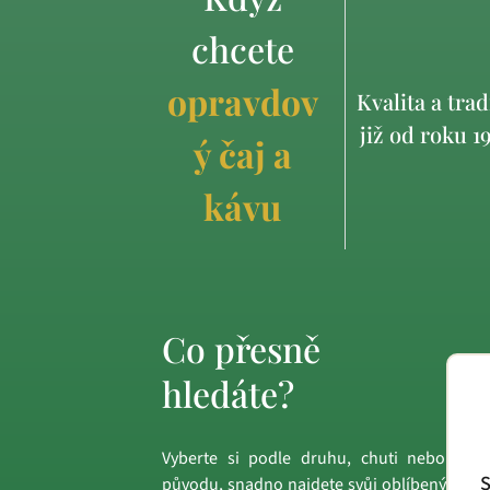
chcete
opravdov
Kvalita a trad
již od roku 1
ý čaj a
kávu
Co přesně
hledáte?
Vyberte si podle druhu, chuti nebo
S
původu, snadno najdete svůj oblíbený