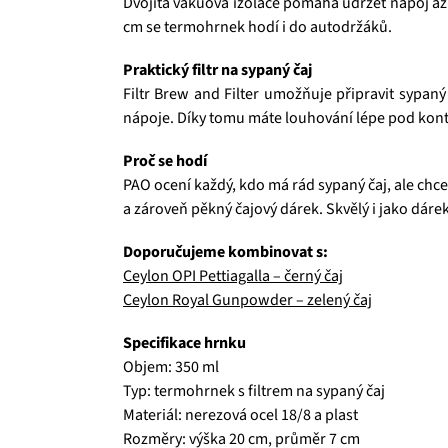
Dvojitá vakuová izolace pomáhá udržet nápoj až 
cm se termohrnek hodí i do autodržáků.
Praktický filtr na sypaný čaj
Filtr Brew and Filter umožňuje připravit sypaný
nápoje. Díky tomu máte louhování lépe pod kont
Proč se hodí
PAO ocení každý, kdo má rád sypaný čaj, ale chce
a zároveň pěkný čajový dárek. Skvělý i jako dárek
Doporučujeme kombinovat s:
Ceylon OPI Pettiagalla – černý čaj
Ceylon Royal Gunpowder – zelený čaj
Specifikace hrnku
Objem: 350 ml
Typ: termohrnek s filtrem na sypaný čaj
Materiál: nerezová ocel 18/8 a plast
Rozměry: výška 20 cm, průměr 7 cm