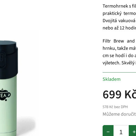
Termohrnek s fil
praktický term
Dvojitá vakuová
nebo až 12 hodi
Filtr Brew and
hrnku, takže má
cm se hodí i do 
výletech. Skvělý 
Skladem
699 K
578 Kč bez DPH
Můžeme doručit
−
+