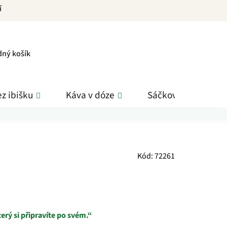
í
PNÍ
dný košík
K
z ibišku
Káva v dóze
Sáčkové čaje
Kód:
72261
terý si připravíte po svém.“