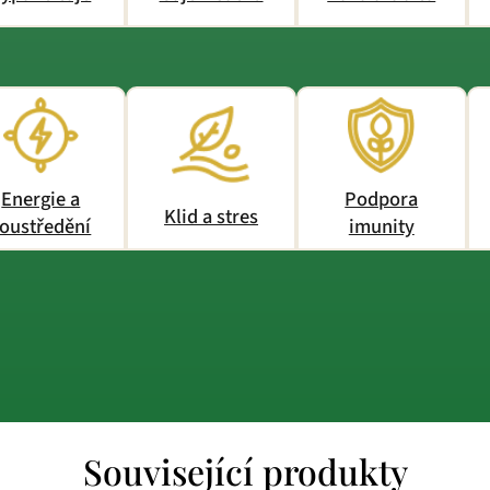
Energie a
Podpora
Klid a stres
oustředění
imunity
Související produkty