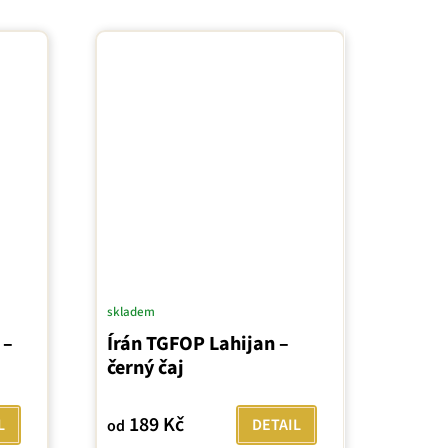
skladem
 –
Írán TGFOP Lahijan –
černý čaj
189 Kč
L
DETAIL
od