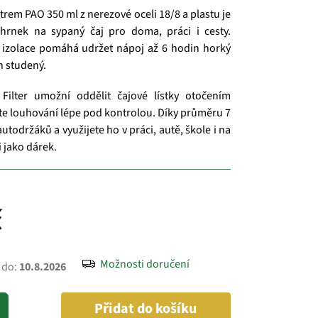
trem PAO 350 ml z nerezové oceli 18/8 a plastu je
ohrnek na sypaný čaj pro doma, práci i cesty.
 izolace pomáhá udržet nápoj až 6 hodin horký
n studený.
 Filter umožní oddělit čajové lístky otočením
te louhování lépe pod kontrolou. Díky průměru 7
autodržáků a využijete ho v práci, autě, škole i na
i jako dárek.
č
Možnosti doručení
 do:
10.8.2026
Přidat do košíku