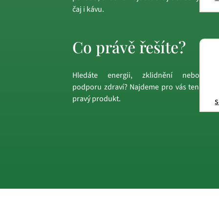
čaj i kávu.
Co právě řešíte?
Hledáte energii, zklidnění nebo
podporu zdraví? Najdeme pro vás ten
pravý produkt.
s