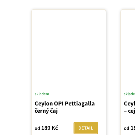
skladem
sklad
Ceylon OPI Pettiagalla –
Cey
černý čaj
– ce
189 Kč
1
DETAIL
od
od