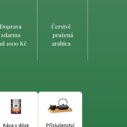
Doprava
Čerstvě
zdarma
pražená
d 1000 Kč
arabica
Káva v dóze
Příslušenství