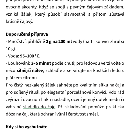
ovocné akcenty. Když se spojí s pevným čajovým základem,
vzniká šálek, který působí slavnostně a přitom zůstává
krásně čajový.
Doporučená příprava
- Množství: přibližně
2 g na 200 ml
vody (na 1 l konvici zhruba
10 g).
- Voda:
95–100 °C
.
- Louhování:
3–5 minut
podle chuti; pro ledovou verzi volte o
něco
silnější nálev
, zchlaďte a servírujte na kostkách ledu s
plátkem citronu.
Pro čistý, nezkalený šálek sáhněte po kvalitním
sítku na čaj
a
pro sdílený rituál po elegantní
porcelánové konvici
. Kdo rád
zvýrazní ovocnou linku nasládle, ocení jemný dotek medu či
vybrané
sladidlo do čaje
. Při skladování pomůže praktická
dóza na čaj
, která ochrání vůni i čerstvost směsi.
Kdy si ho vychutnáte