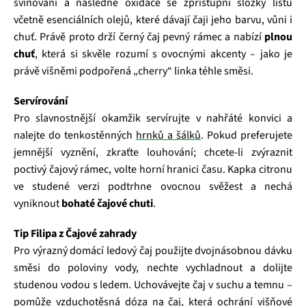
svinování a následné oxidace se zpřístupní složky listu
včetně esenciálních olejů, které dávají čaji jeho barvu, vůni i
chuť. Právě proto drží černý čaj pevný rámec a nabízí
plnou
chuť
, která si skvěle rozumí s ovocnými akcenty – jako je
právě višněmi podpořená „cherry“ linka téhle směsi.
Servírování
Pro slavnostnější okamžik servírujte v nahřáté konvici a
nalejte do tenkostěnných
hrnků a šálků
. Pokud preferujete
jemnější vyznění, zkraťte louhování; chcete‑li zvýraznit
poctivý čajový rámec, volte horní hranici času. Kapka citronu
ve studené verzi podtrhne ovocnou svěžest a nechá
vyniknout
bohaté čajové chuti
.
Tip Filipa z Čajové zahrady
Pro výrazný domácí ledový čaj použijte dvojnásobnou dávku
směsi do poloviny vody, nechte vychladnout a dolijte
studenou vodou s ledem. Uchovávejte čaj v suchu a temnu –
pomůže vzduchotěsná dóza na čaj, která ochrání višňové