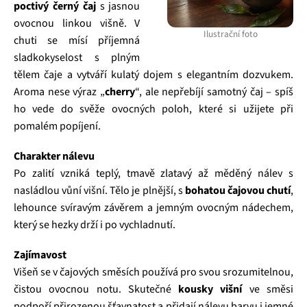
poctivý černý čaj
s jasnou
ovocnou linkou višně. V
Ilustrační foto
chuti se mísí příjemná
sladkokyselost s plným
tělem čaje a vytváří kulatý dojem s elegantním dozvukem.
Aroma nese výraz „
cherry
“, ale nepřebíjí samotný čaj – spíš
ho vede do svěže ovocných poloh, které si užijete při
pomalém popíjení.
Charakter nálevu
Po zalití vzniká teplý, tmavě zlatavý až měděný nálev s
nasládlou vůní višní. Tělo je plnější, s
bohatou čajovou chutí
,
lehounce svíravým závěrem a jemným ovocným nádechem,
který se hezky drží i po vychladnutí.
Zajímavost
Višeň se v čajových směsích používá pro svou srozumitelnou,
čistou ovocnou notu. Skutečné
kousky višní
ve směsi
podpoří přirozenou šťavnatost a přidají nálevu barvu i jemné