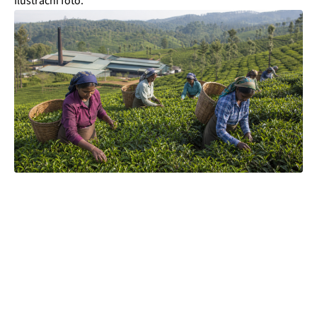
Ilustrační foto.
Čajová zahrada je naše vlastní autentická značka, která pro
vás již více než 20 let dováží stovky různých čajů, z nichž si
dokáže vybrat každý! Je jedno, jestli máte rádi prémiové
zelené čaje, nebo preferujete spíše různé ovocné směsi.
Pokud je pro vás prioritou kvalita použitých surovin, jejich
následné šetrné zpracování a také velmi přívětivá cena, pak