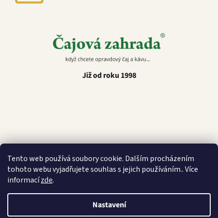
Již od roku 1998
Latino Café
Tento web používá soubory cookie. Dalším procházením
tohoto webu vyjadřujete souhlas s jejich používáním.. Více
informací
zde
.
Nastavení
Vytvořil Shoptet