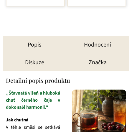
z
5
hvězdiček.
Popis
Hodnocení
Diskuze
Značka
Detailní popis produktu
„Šťavnatá višeň a hluboká
chuť černého čaje v
dokonalé harmonii.“
Jak chutná
V téhle směsi se setkává