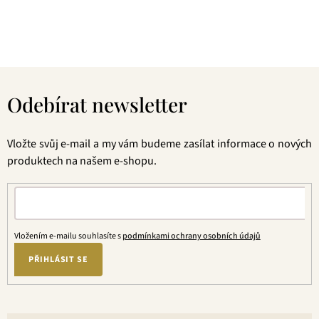
jste tu správně. A pevně věříme, že jakmile naše produkty
jednou ochutnáte, budete nadšení.
Z
á
Odebírat newsletter
p
a
t
Vložte svůj e-mail a my vám budeme zasílat informace o nových
í
produktech na našem e-shopu.
Vložením e-mailu souhlasíte s
podmínkami ochrany osobních údajů
PŘIHLÁSIT SE