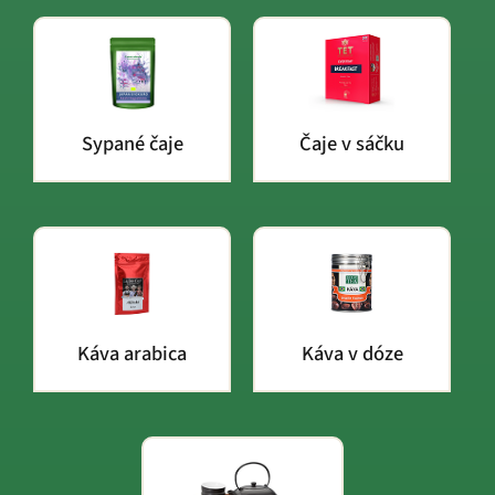
Sypané čaje
Čaje v sáčku
Káva arabica
Káva v dóze