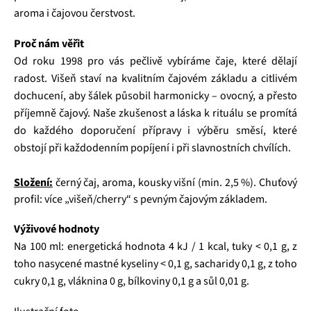
aroma i čajovou čerstvost.
Proč nám věřit
Od roku 1998 pro vás pečlivě vybíráme čaje, které dělají
radost. Višeň staví na kvalitním čajovém základu a citlivém
dochucení, aby šálek působil harmonicky – ovocný, a přesto
příjemně čajový. Naše zkušenost a láska k rituálu se promítá
do každého doporučení přípravy i výběru směsí, které
obstojí při každodenním popíjení i při slavnostních chvílích.
Složení:
černý čaj, aroma, kousky višní (min. 2,5 %). Chuťový
profil: více „višeň/cherry“ s pevným čajovým základem.
Výživové hodnoty
Na 100 ml: energetická hodnota 4 kJ / 1 kcal, tuky < 0,1 g, z
toho nasycené mastné kyseliny < 0,1 g, sacharidy 0,1 g, z toho
cukry 0,1 g, vláknina 0 g, bílkoviny 0,1 g a sůl 0,01 g.