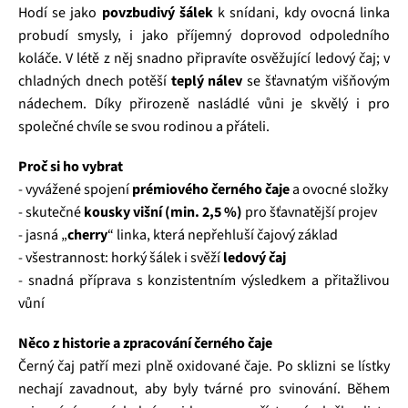
Hodí se jako
povzbudivý šálek
k snídani, kdy ovocná linka
probudí smysly, i jako příjemný doprovod odpoledního
koláče. V létě z něj snadno připravíte osvěžující ledový čaj; v
chladných dnech potěší
teplý nálev
se šťavnatým višňovým
nádechem. Díky přirozeně nasládlé vůni je skvělý i pro
společné chvíle se svou rodinou a přáteli.
Proč si ho vybrat
- vyvážené spojení
prémiového černého čaje
a ovocné složky
- skutečné
kousky višní (min. 2,5 %)
pro šťavnatější projev
- jasná „
cherry
“ linka, která nepřehluší čajový základ
- všestrannost: horký šálek i svěží
ledový čaj
- snadná příprava s konzistentním výsledkem a přitažlivou
vůní
Něco z historie a zpracování černého čaje
Černý čaj patří mezi plně oxidované čaje. Po sklizni se lístky
nechají zavadnout, aby byly tvárné pro svinování. Během