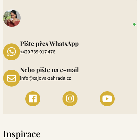
V
o
+
P
1
Pište přes WhatsApp
+420 739 017 476
Nebo pište na e-mail
info@cajova-zahrada.cz
Inspirace