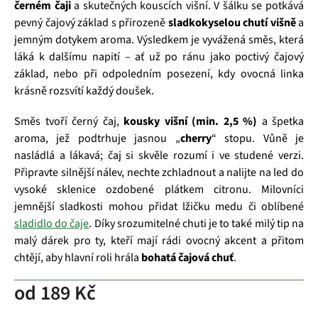
černém čaji
a skutečných kouscích višní. V šálku se potkává
pevný čajový základ s přirozeně
sladkokyselou chutí višně
a
jemným dotykem aroma. Výsledkem je vyvážená směs, která
láká k dalšímu napití – ať už po ránu jako poctivý čajový
základ, nebo při odpoledním posezení, kdy ovocná linka
krásně rozsvítí každý doušek.
Směs tvoří černý čaj,
kousky višní (min. 2,5 %)
a špetka
aroma, jež podtrhuje jasnou „
cherry
“ stopu. Vůně je
nasládlá a lákavá; čaj si skvěle rozumí i ve studené verzi.
Připravte silnější nálev, nechte zchladnout a nalijte na led do
vysoké sklenice ozdobené plátkem citronu. Milovníci
jemnější sladkosti mohou přidat lžičku medu či oblíbené
sladidlo do čaje
. Díky srozumitelné chuti je to také milý tip na
malý dárek pro ty, kteří mají rádi ovocný akcent a přitom
chtějí, aby hlavní roli hrála
bohatá čajová chuť
.
od
189 Kč