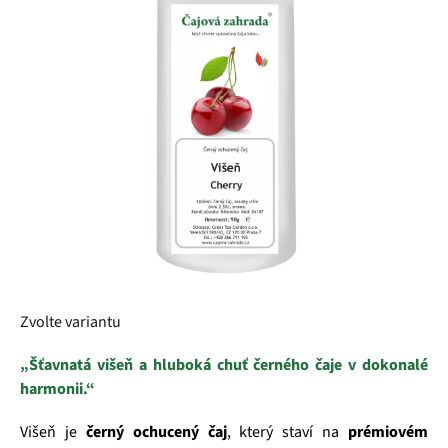
5
hvězdiček.
Zvolte variantu
„Šťavnatá višeň a hluboká chuť černého čaje v dokonalé
harmonii.“
Višeň je
černý ochucený čaj
, který staví na
prémiovém