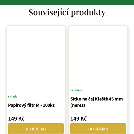
Související produkty
skladem
skladem
Průměrné
Sítko na čaj Kleště 45 mm
Papírový filtr M - 100ks
hodnocení
(nerez)
produktu
149 Kč
149 Kč
je
5,0
DO KOŠÍKU
DO KOŠÍKU