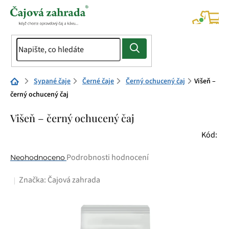
Přejít
na
NÁK
KOŠÍ
obsah
Domů
Sypané čaje
Černé čaje
Černý ochucený čaj
Višeň –
černý ochucený čaj
Višeň – černý ochucený čaj
Kód:
Průměrné
Podrobnosti hodnocení
Neohodnoceno
hodnocení
Značka:
Čajová zahrada
produktu
je
0,0
z