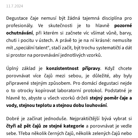
11.7.2024
Degustace čaje nemusí být žádná tajemná disciplína pro
profesionály. Ve skutečnosti je to hlavně
pozorné
ochutnávání
, při kterém si začnete víc všímat vůně, barvy,
chuti i pocitu v ústech. A právě to je na ní krásné: nemusíte
mít „speciální talent“, stačí začít, být trochu systematičtí a dát
si prostor na porovnávání jednotlivých vzorků.
Úplný základ je
konzistentnost přípravy
. Když chcete
porovnávat více čajů mezi sebou, je důležité, aby byly
připravené stejným způsobem. Pro domácí degustaci nejde
o to otrocky kopírovat laboratorní protokol. Podstatné je
hlavně to, abyste u všech vzorků drželi
stejný poměr čaje a
vody, stejnou teplotu a stejnou dobu louhování
.
Dobré je začínat jednoduše. Nejpraktičtější bývá vybrat si
čtyři až pět čajů ze stejné kategorie
a porovnávat je vedle
sebe. Třeba několik černých čajů, několik zelených čajů nebo