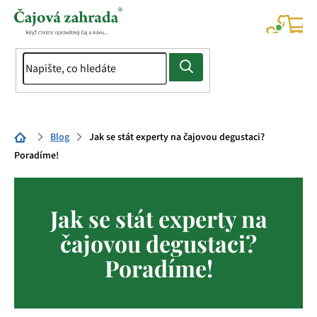
Přejít
na
NÁK
KOŠÍ
obsah
Domů
Blog
Jak se stát experty na čajovou degustaci?
Poradíme!
Jak se stát experty na
čajovou degustaci?
Poradíme!