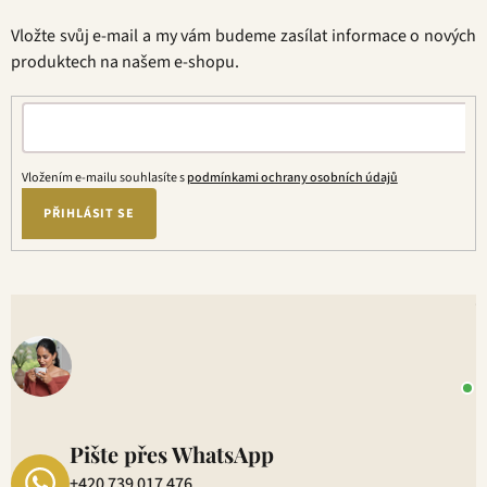
a
t
Vložte svůj e-mail a my vám budeme zasílat informace o nových
í
produktech na našem e-shopu.
Vložením e-mailu souhlasíte s
podmínkami ochrany osobních údajů
PŘIHLÁSIT SE
V
o
+
P
1
Pište přes WhatsApp
+420 739 017 476