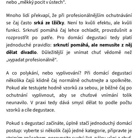
nebo „měkký pocit v ústech“.
Mnoho lidí překvapí, že při profesionálnějším ochutnávání
se čaj často
srká ze lžičky
. Není to kvůli efektu, ale kvůli
funkci. Srknutí pomáhá čaj lehce ochladit, provzdušnit a
rozprostřít po patře. Pro domácí degustaci tedy platí
jednoduché pravidlo:
srknutí pomáhá, ale nemusíte z něj
dělat divadlo
. Důležitější je vnímat chuť vědomě než
„vypadat profesionálně“.
A co polykání, nebo vyplivování? Při domácí degustaci
několika čajů klidně čaj normálně ochutnejte a spolkněte.
Pokud ale testujete hodně vzorků za sebou, je běžné čaj po
ochutnání vyplivnout, aby se chuťové vnímání tolik
neunavilo. V praxi tedy dává smysl dělat to podle počtu
vzorků a cíle degustace.
Pokud s degustací začínáte, úplně stačí jednoduchý domácí
postup: vyberte si několik čajů jedné kategorie, připravte je
stejným způsobem, porovnejte suchý list, nálev, vůni a chuť,