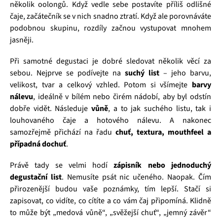
několik oolongů. Když vedle sebe postavíte příliš odlišné
čaje, začátečník se v nich snadno ztratí. Když ale porovnáváte
podobnou skupinu, rozdíly začnou vystupovat mnohem
jasněji.
Při samotné degustaci je dobré sledovat několik věcí za
sebou. Nejprve se podívejte na
suchý list
– jeho barvu,
velikost, tvar a celkový vzhled. Potom si všímejte
barvy
nálevu
, ideálně v bílém nebo čirém nádobí, aby byl odstín
dobře vidět. Následuje
vůně
, a to jak suchého listu, tak i
louhovaného čaje a hotového nálevu. A nakonec
samozřejmě přichází na řadu
chuť, textura, mouthfeel a
případná dochuť
.
Právě tady se velmi hodí
zápisník nebo jednoduchý
degustační list
. Nemusíte psát nic učeného. Naopak. Čím
přirozenější budou vaše poznámky, tím lepší. Stačí si
zapisovat, co vidíte, co cítíte a co vám čaj připomíná. Klidně
to může být „medová vůně“, „svěžejší chuť“, „jemný závěr“